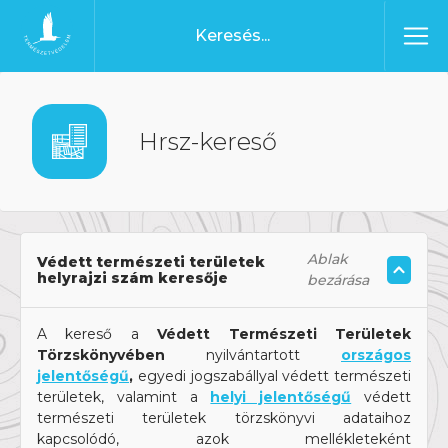
Ugrás a tartalomhoz
Főoldal
Hrsz-kereső
Ablak
Védett természeti területek
helyrajzi szám keresője
bezárása
A kereső a
Védett Természeti Területek
Törzskönyvében
nyilvántartott
országos
jelentőségű
,
egyedi jogszabállyal védett természeti
területek, valamint a
helyi jelentőségű
védett
természeti területek törzskönyvi adataihoz
kapcsolódó, azok mellékleteként