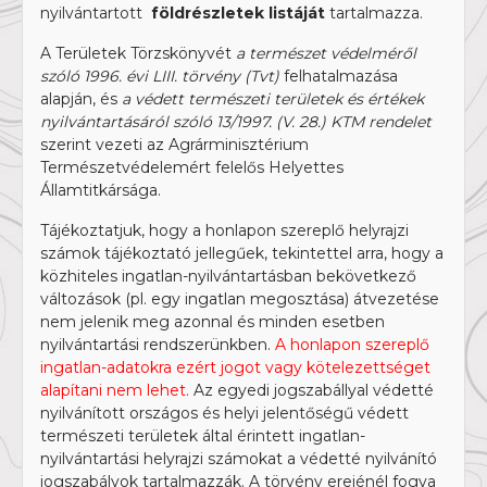
nyilvántartott
földrészletek listáját
tartalmazza.
A Területek Törzskönyvét
a természet védelméről
szóló 1996. évi LIII. törvény (Tvt)
felhatalmazása
alapján, és
a védett természeti területek és értékek
nyilvántartásáról szóló 13/1997. (V. 28.) KTM rendelet
szerint vezeti az Agrárminisztérium
Természetvédelemért felelős Helyettes
Államtitkársága.
Tájékoztatjuk, hogy a honlapon szereplő helyrajzi
számok tájékoztató jellegűek, tekintettel arra, hogy a
közhiteles ingatlan-nyilvántartásban bekövetkező
változások (pl. egy ingatlan megosztása) átvezetése
nem jelenik meg azonnal és minden esetben
nyilvántartási rendszerünkben.
A honlapon szereplő
ingatlan-adatokra ezért jogot vagy kötelezettséget
alapítani nem lehet.
Az egyedi jogszabállyal védetté
nyilvánított országos és helyi jelentőségű védett
természeti területek által érintett ingatlan-
nyilvántartási helyrajzi számokat a védetté nyilvánító
jogszabályok tartalmazzák. A törvény erejénél fogva