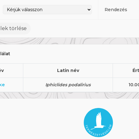
Rendezés
lek törlése
alálat
év
Latin név
Ér
ke
Iphiclides podalirius
10.0