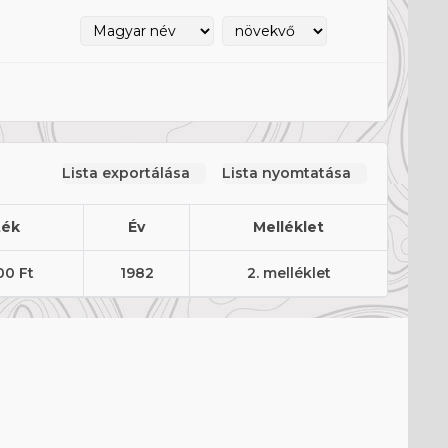
Lista exportálása
Lista nyomtatása
ték
Év
Melléklet
00 Ft
1982
2. melléklet