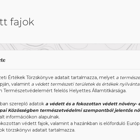
t fajok
ete
eti Értékek Törzskönyve adatait tartalmazza, melyet
a természet
pján, valamint
a védett természeti területek és értékek nyilvántar
m Természetvédelemért felelős Helyettes Államtitkársága.
ásban szereplő adatok
a védett és a fokozottan védett növény- é
pai Közösségben természetvédelmi szempontból jelentős növény
alt információkon alapulnak.
fokozottan védett fajok, valamint a hazánkban is előforduló E
jok törzskönyvi adatait tartalmazza.