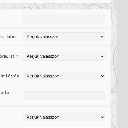
a, latin
ia, latin
lmi érték
etté