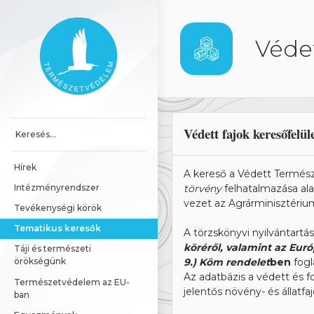
Ugrás a tartalomhoz
Főoldal
Védet
Védett fajok keresőfelül
Hírek
A kereső a Védett Termész
Intézményrendszer
törvény
felhatalmazása ala
vezet az Agrárminisztériu
Tevékenységi körök
Tematikus keresők
A törzskönyvi nyilvántart
köréről, valamint az Euró
Táji és természeti 
9.) Köm rendelet
ben
fogl
örökségünk
Az adatbázis a védett és 
Természetvédelem az EU-
jelentős növény- és állatfa
ban