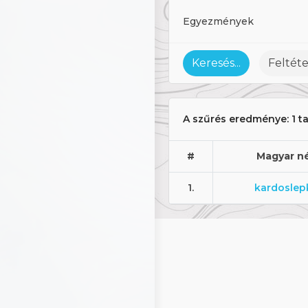
Egyezmények
Keresés...
Feltéte
A szűrés eredménye:
1 t
#
Magyar n
1.
kardoslep