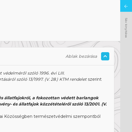
Sáv kinyitása
Ablak bezárása
 védelméről szóló 1996. évi LIII.
tásáról szóló 13/1997. (V. 28.) KTM rendelet
szerint
s állatfajokról, a fokozottan védett barlangok
- és állatfajok közzétételéről szóló 13/2001. (V.
urópai Közösségben természetvédelmi szempontból