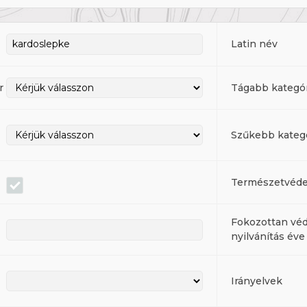
Latin név
r
Tágabb kategóri
Szűkebb kategór
Természetvéde
Fokozottan véd
nyilvánítás éve
Irányelvek