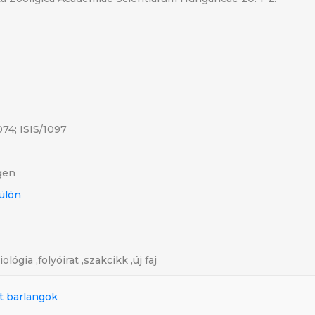
74; ISIS/1097
gen
fülön
lógia ,folyóirat ,szakcikk ,új faj
ett barlangok