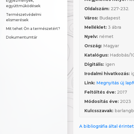
Egyezmények, 
együttműködések
Oldalszám:
227-232.
Természetvédelmi 
Város:
Budapest
elismerések
Melléklet:
3 ábra
Mit tehet Ön a természetért?
Nyelv:
német
Dokumentumtár
Ország:
Magyar
Katalógus:
Hadobás/10
Digitális:
igen
Irodalmi hivatkozás:
i
Link:
Megnyitás új lap
Feltöltés éve:
2017
Módosítás éve:
2023
Kulcsszavak:
barlangbio
A bibliográfia által érint