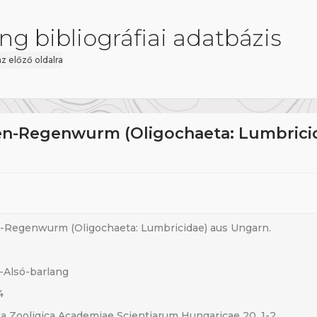
ng bibliográfiai adatbázis
az előző oldalra
en-Regenwurm (Oligochaeta: Lumbrici
-Regenwurm (Oligochaeta: Lumbricidae) aus Ungarn.
-Alsó-barlang
4
a Zooligica Academiae Scientiarum Hungaricae 20. 1-2.