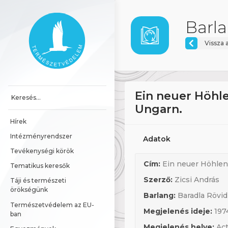
Ugrás a tartalomhoz
Főoldal
Barla
Vissza 
Ein neuer Höhl
Ungarn.
Hírek
Intézményrendszer
Adatok
Tevékenységi körök
Cím:
Ein neuer Höhlen
Tematikus keresők
Szerző:
Zicsi András
Táji és természeti 
örökségünk
Barlang:
Baradla Rövid
Természetvédelem az EU-
Megjelenés ideje:
197
ban
Megjelenés helye:
Act