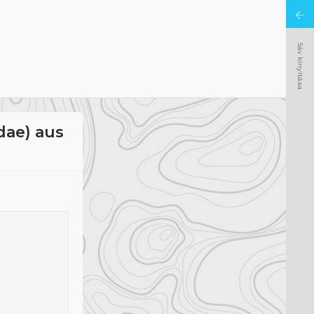
Sáv kinyitása
dae) aus