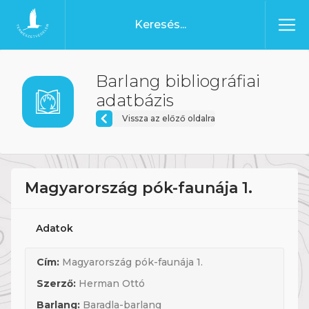
Ugrás a tartalomhoz
Főoldal
Barlang bibliográfiai
adatbázis
Vissza az előző oldalra
Magyarország pók-faunája 1.
Adatok
Cím:
Magyarország pók-faunája 1.
Szerző:
Herman Ottó
Barlang:
Baradla-barlang