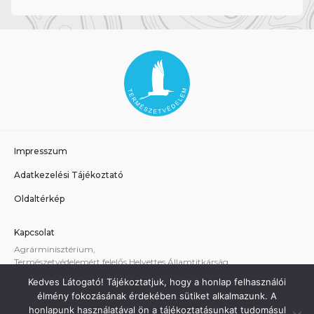
Impresszum
Adatkezelési Tájékoztató
Oldaltérkép
Kapcsolat
Agrárminisztérium,
Természetvédelemért felelős Helyettes Államtitkárság
E-mail:
tvhat@am.gov.hu
Kedves Látogató! Tájékoztatjuk, hogy a honlap felhasználói
A weboldallal kapcsolatos technikai támogatás:
élmény fokozásának érdekében sütiket alkalmazunk. A
termeszetvedelem@am.gov.hu
honlapunk használatával ön a tájékoztatásunkat tudomásul