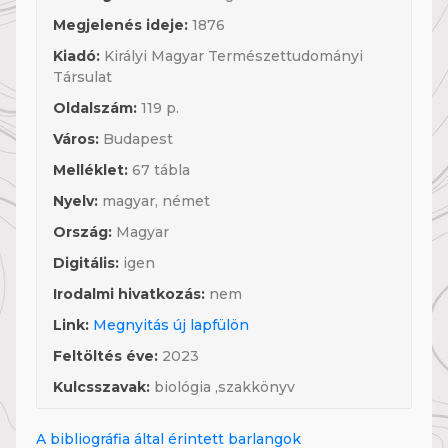
Megjelenés ideje:
1876
Kiadó:
Királyi Magyar Természettudományi
Társulat
Oldalszám:
119 p.
Város:
Budapest
Melléklet:
67 tábla
Nyelv:
magyar, német
Ország:
Magyar
Digitális:
igen
Irodalmi hivatkozás:
nem
Link:
Megnyitás új lapfülön
Feltöltés éve:
2023
Kulcsszavak:
biológia ,szakkönyv
A bibliográfia által érintett barlangok