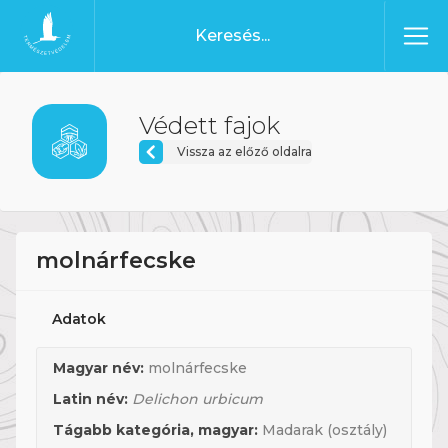
Ugrás a tartalomhoz
Főoldal
Védett fajok
Vissza az előző oldalra
molnárfecske
Adatok
Magyar név:
molnárfecske
Latin név:
Delichon urbicum
Tágabb kategória, magyar:
Madarak (osztály)