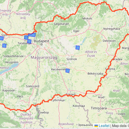
Leaflet
|
Map data ©