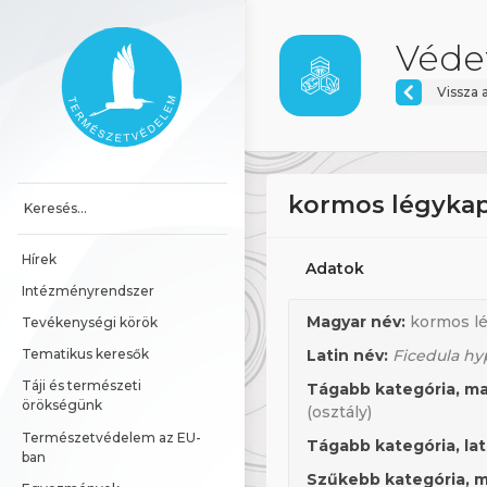
Ugrás a tartalomhoz
Főoldal
Védet
Vissza 
kormos légyka
Hírek
Adatok
Intézményrendszer
Magyar név:
kormos l
Tevékenységi körök
Latin név:
Ficedula hy
Tematikus keresők
Táji és természeti 
Tágabb kategória, ma
örökségünk
(osztály)
Természetvédelem az EU-
Tágabb kategória, lat
ban
Szűkebb kategória, m