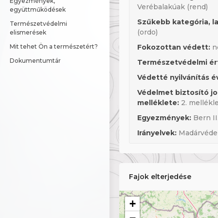
Egyezmények, 
Verébalakúak (rend)
együttműködések
Szűkebb kategória, la
Természetvédelmi 
(ordo)
elismerések
Fokozottan védett:
n
Mit tehet Ön a természetért?
Dokumentumtár
Természetvédelmi ér
Védetté nyilvánítás é
Védelmet biztosító j
melléklete:
2. mellékl
Egyezmények:
Bern II.
Irányelvek:
Madárvédel
Fajok elterjedése
+