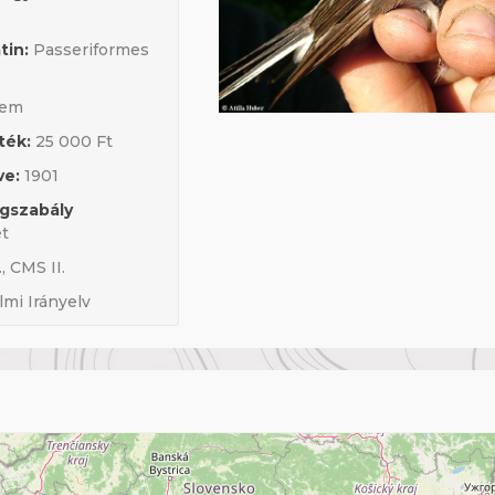
tin:
Passeriformes
em
ték:
25 000 Ft
ve:
1901
ogszabály
et
, CMS II.
mi Irányelv