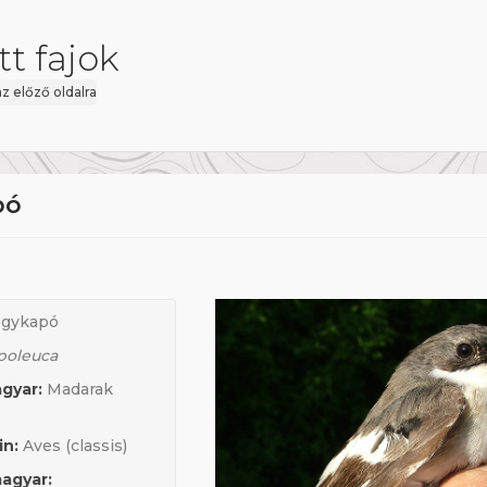
t fajok
az előző oldalra
pó
égykapó
poleuca
gyar:
Madarak
in:
Aves (classis)
agyar: