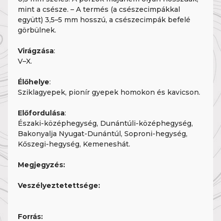
mint a csésze. – A termés (a csészecimpákkal
együtt) 3,5–5 mm hosszú, a csészecimpák befelé
görbülnek.
Virágzása
:
V–X.
Élőhelye
:
Sziklagyepek, pionír gyepek homokon és kavicson.
Előfordulása
:
Északi-középhegység, Dunántúli-középhegység,
Bakonyalja Nyugat-Dunántúl, Soproni-hegység,
Kőszegi-hegység, Kemeneshát.
Megjegyzés:
Veszélyeztetettsége:
Forrás: