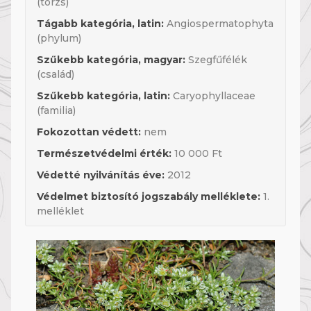
(törzs)
Tágabb kategória, latin:
Angiospermatophyta
(phylum)
Szűkebb kategória, magyar:
Szegfűfélék
(család)
Szűkebb kategória, latin:
Caryophyllaceae
(familia)
Fokozottan védett:
nem
Természetvédelmi érték:
10 000 Ft
Védetté nyilvánítás éve:
2012
Védelmet biztosító jogszabály melléklete:
1.
melléklet