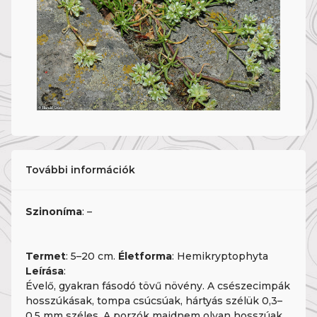
További információk
Szinoníma
: –
Termet
: 5–20 cm.
Életforma
: Hemikryptophyta
Leírása
:
Évelő, gyakran fásodó tövű növény. A csészecimpák
hosszúkásak, tompa csúcsúak, hártyás szélük 0,3–
0,5 mm széles. A porzók majdnem olyan hosszúak,