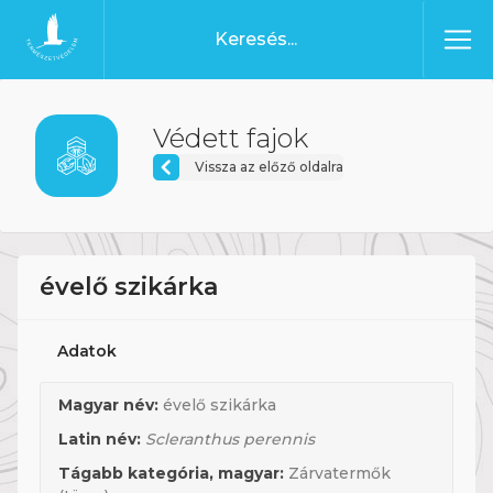
Ugrás a tartalomhoz
Főoldal
Védett fajok
Vissza az előző oldalra
évelő szikárka
Adatok
Magyar név:
évelő szikárka
Latin név:
Scleranthus perennis
Tágabb kategória, magyar:
Zárvatermők