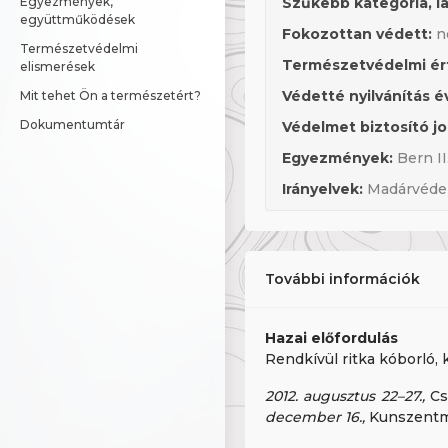
Egyezmények, 
Szűkebb kategória, la
együttműködések
Fokozottan védett:
n
Természetvédelmi 
Természetvédelmi ér
elismerések
Védetté nyilvánítás é
Mit tehet Ön a természetért?
Dokumentumtár
Védelmet biztosító jo
Egyezmények:
Bern II.
Irányelvek:
Madárvédelm
További információk
Hazai előfordulás
Rendkívül ritka kóborló, 
2012. augusztus 22–27.,
Cs
december 16.,
Kunszentmi