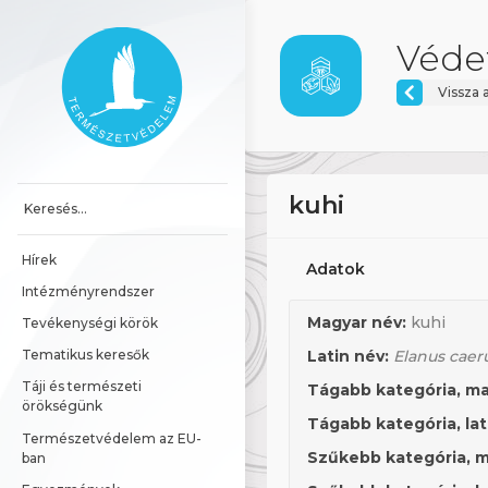
Ugrás a tartalomhoz
Főoldal
Védet
Vissza 
kuhi
Hírek
Adatok
Intézményrendszer
Magyar név:
kuhi
Tevékenységi körök
Latin név:
Elanus caer
Tematikus keresők
Táji és természeti 
Tágabb kategória, ma
örökségünk
Tágabb kategória, lat
Természetvédelem az EU-
Szűkebb kategória, m
ban