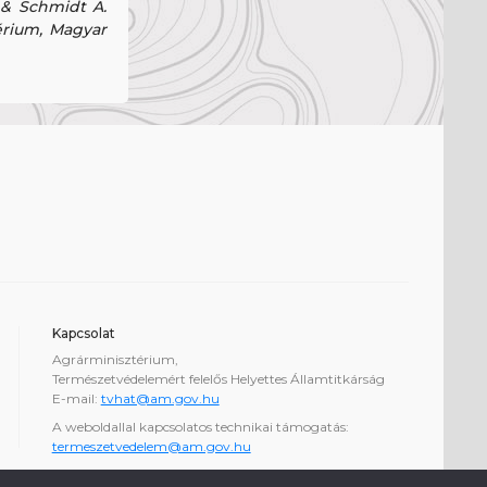
. & Schmidt A.
térium, Magyar
Kapcsolat
Agrárminisztérium,
Természetvédelemért felelős Helyettes Államtitkárság
E-mail:
tvhat@am.gov.hu
A weboldallal kapcsolatos technikai támogatás:
termeszetvedelem@am.gov.hu