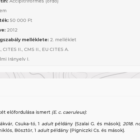
tin:
Accipitriformes (ordo)
em
ték:
50 000 Ft
ve:
2012
gszabály melléklete:
2. melléklet
, CITES II., CMS II., EU CITES A.
i Irányelv I.
két előfordulása ismert
(E. c. caeruleus)
:
ákvár, Csuka-tó, 1
adult
példány (Szalai G. és mások);
2018. n
klós, Bösztör, 1
adult
példány (Pigniczki Cs. és mások).