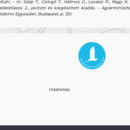
 Kuhi. – In: Szép T., Csörgő T., Halmos G., Lovászi P., Nagy K
áratlasza. 2., javított és kiegészített kiadás. – Agrárminisz
delmi Egyesület, Budapest, p. 351.
Oldaltérkép