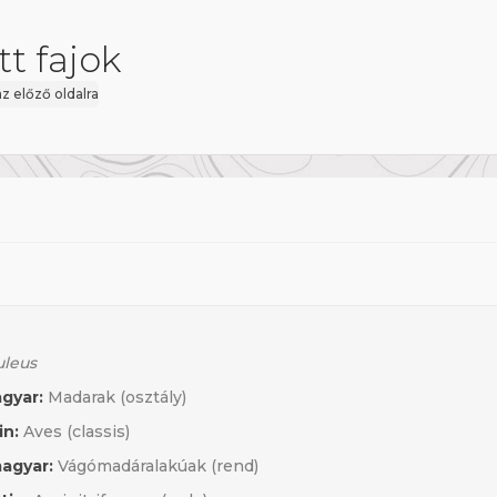
t fajok
az előző oldalra
uleus
gyar:
Madarak (osztály)
in:
Aves (classis)
agyar:
Vágómadáralakúak (rend)