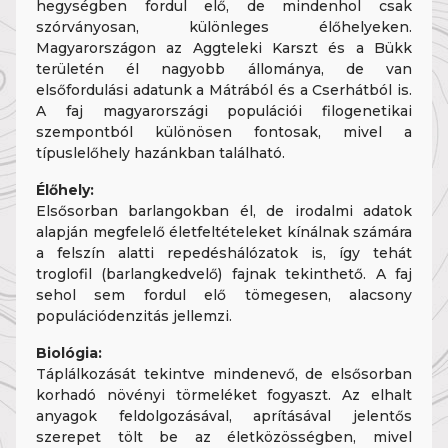
hegységben fordul elő, de mindenhol csak
szórványosan, különleges élőhelyeken.
Magyarországon az Aggteleki Karszt és a Bükk
területén él nagyobb állománya, de van
elsőfordulási adatunk a Mátrából és a Cserhátból is.
A faj magyarországi populációi filogenetikai
szempontból különösen fontosak, mivel a
típuslelőhely hazánkban található.
Élőhely:
Elsősorban barlangokban él, de irodalmi adatok
alapján megfelelő életfeltételeket kínálnak számára
a felszín alatti repedéshálózatok is, így tehát
troglofil (barlangkedvelő) fajnak tekinthető. A faj
sehol sem fordul elő tömegesen, alacsony
populációdenzitás jellemzi.
Biológia:
Táplálkozását tekintve mindenevő, de elsősorban
korhadó növényi törmeléket fogyaszt. Az elhalt
anyagok feldolgozásával, aprításával jelentős
szerepet tölt be az életközösségben, mivel