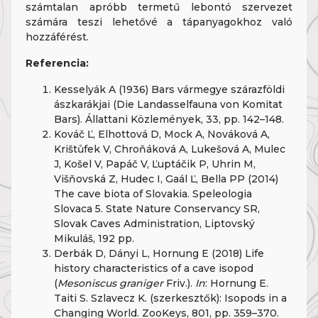
számtalan apróbb termetű lebontó szervezet
számára teszi lehetővé a tápanyagokhoz való
hozzáférést.
Referencia:
Kesselyák A (1936) Bars vármegye szárazföldi
ászkarákjai (Die Landasselfauna von Komitat
Bars). Állattani Közlemények, 33, pp. 142–148.
Kováč Ľ, Elhottová D, Mock A, Nováková A,
Krištůfek V, Chroňáková A, Lukešová A, Mulec
J, Košel V, Papáč V, Ľuptáčik P, Uhrin M,
Višňovská Z, Hudec I, Gaál Ľ, Bella PP (2014)
The cave biota of Slovakia. Speleologia
Slovaca 5. State Nature Conservancy SR,
Slovak Caves Administration, Liptovský
Mikuláš, 192 pp.
Derbák D, Dányi L, Hornung E (2018) Life
history characteristics of a cave isopod
(
Mesoniscus graniger
Friv.).
In
: Hornung E.
Taiti S. Szlavecz K. (szerkesztők): Isopods in a
Changing World. ZooKeys, 801, pp. 359–370.