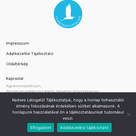
Impresszum
Adatkezelési Tájékoztató
Oldaltérkép
Kapcsolat
Agrárminisztérium,
Természetvédelemért felelős Helyettes Államtitkárság
E-mail:
tvhat@am.gov.hu
Kedves Látogató! Tájékoztatjuk, hogy a honlap felhasználói
A weboldallal kapcsolatos technikai támogatás:
élmény fokozásának érdekében sütiket alkalmazunk. A
termeszetvedelem@am.gov.hu
honlapunk használatával ön a tájékoztatásunkat tudomásul
veszi.
Elfogadom
Adatkezelési tájékoztató
Minden jog fenntartva - Agrárminisztérium 2021.