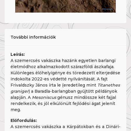
További információk
Leírás:
A szemercsés vakászka hazánk egyetlen barlangi
életmódhoz alkalmazkodott szárazföldi ászkafaja.
Különleges élőhelyigénye és töredezett elterjedése
indokolta 2022-es védetté nyilvánítását. A fajt
Frivaldszky János írta le (eredetileg mint
Titanethes
graniger
) a Baradla-barlangban gyűjtött példányok
alapján. A
Mesoniscus
génusz mindössze két fajjal
rendelkezik, és jól elkülönült fejlődési ágat jelenít
meg.
Előfordulás:
A szemercsés vakászka a Kárpátokban és a Dinári-