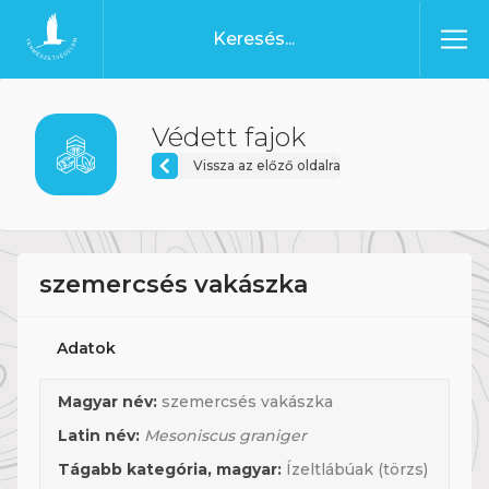
Ugrás a tartalomhoz
Főoldal
Védett fajok
Vissza az előző oldalra
szemercsés vakászka
Adatok
Magyar név:
szemercsés vakászka
Latin név:
Mesoniscus graniger
Tágabb kategória, magyar:
Ízeltlábúak (törzs)