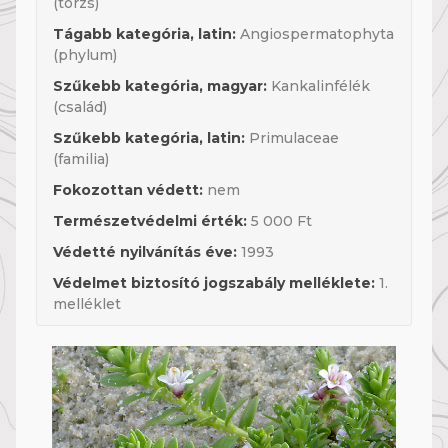
(törzs)
Tágabb kategória, latin:
Angiospermatophyta
(phylum)
Szűkebb kategória, magyar:
Kankalinfélék
(család)
Szűkebb kategória, latin:
Primulaceae
(familia)
Fokozottan védett:
nem
Természetvédelmi érték:
5 000 Ft
Védetté nyilvánítás éve:
1993
Védelmet biztosító jogszabály melléklete:
1.
melléklet