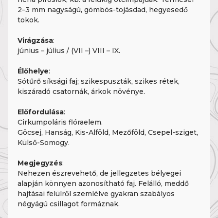
2–3 mm nagyságú, gömbös-tojásdad, hegyesedő
tokok.
Virágzása
:
június – július / (VII –) VIII – IX.
Élőhelye
:
Sótűrő síksági faj; szikespuszták, szikes rétek,
kiszáradó csatornák, árkok növénye.
Előfordulása
:
Cirkumpoláris flóraelem.
Göcsej, Hanság, Kis-Alföld, Mezőföld, Csepel-sziget,
Külső-Somogy.
Megjegyzés
:
Nehezen észrevehető, de jellegzetes bélyegei
alapján könnyen azonosítható faj. Felálló, meddő
hajtásai felülről szemlélve gyakran szabályos
négyágú csillagot formáznak.