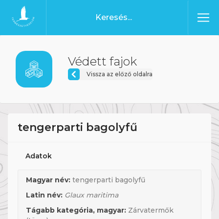
Ugrás a tartalomhoz
Főoldal
Védett fajok
Vissza az előző oldalra
tengerparti bagolyfű
Adatok
Magyar név:
tengerparti bagolyfű
Latin név:
Glaux maritima
Tágabb kategória, magyar:
Zárvatermők