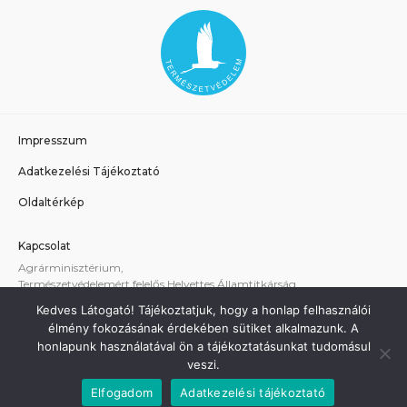
Impresszum
Adatkezelési Tájékoztató
Oldaltérkép
Kapcsolat
Agrárminisztérium,
Természetvédelemért felelős Helyettes Államtitkárság
E-mail:
tvhat@am.gov.hu
Kedves Látogató! Tájékoztatjuk, hogy a honlap felhasználói
A weboldallal kapcsolatos technikai támogatás:
élmény fokozásának érdekében sütiket alkalmazunk. A
termeszetvedelem@am.gov.hu
honlapunk használatával ön a tájékoztatásunkat tudomásul
veszi.
Elfogadom
Adatkezelési tájékoztató
Minden jog fenntartva - Agrárminisztérium 2021.