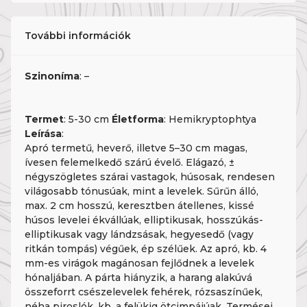
További információk
Szinoníma
: –
Termet
: 5-30 cm
Életforma
: Hemikryptophtya
Leírása
:
Apró termetű, heverő, illetve 5–30 cm magas,
ívesen felemelkedő szárú évelő. Elágazó, ±
négyszögletes szárai vastagok, húsosak, rendesen
világosabb tónusúak, mint a levelek. Sűrűn álló,
max. 2 cm hosszú, keresztben átellenes, kissé
húsos levelei ékvállúak, elliptikusak, hosszúkás-
elliptikusak vagy lándzsásak, hegyesedő (vagy
ritkán tompás) végűek, ép szélűek. Az apró, kb. 4
mm-es virágok magánosan fejlődnek a levelek
hónaljában. A párta hiányzik, a harang alakúvá
összeforrt csészelevelek fehérek, rózsaszínűek,
néha piroslók, kb. a felükig ötcimpájúak. Termései