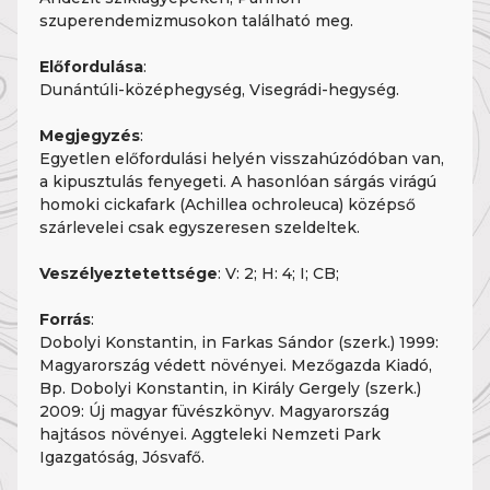
szuperendemizmusokon található meg.
Előfordulása
:
Dunántúli-középhegység, Visegrádi-hegység.
Megjegyzés
:
Egyetlen előfordulási helyén visszahúzódóban van,
a kipusztulás fenyegeti. A hasonlóan sárgás virágú
homoki cickafark (Achillea ochroleuca) középső
szárlevelei csak egyszeresen szeldeltek.
Veszélyeztetettsége
: V: 2; H: 4; I; CB;
Forrás
:
Dobolyi Konstantin, in Farkas Sándor (szerk.) 1999:
Magyarország védett növényei. Mezőgazda Kiadó,
Bp. Dobolyi Konstantin, in Király Gergely (szerk.)
2009: Új magyar füvészkönyv. Magyarország
hajtásos növényei. Aggteleki Nemzeti Park
Igazgatóság, Jósvafő.