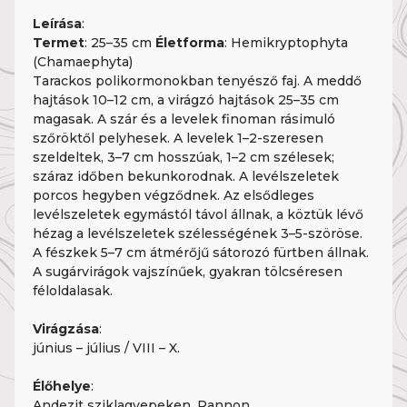
Leírása
:
Termet
: 25–35 cm
Életforma
: Hemikryptophyta
(Chamaephyta)
Tarackos polikormonokban tenyésző faj. A meddő
hajtások 10–12 cm, a virágzó hajtások 25–35 cm
magasak. A szár és a levelek finoman rásimuló
szőröktől pelyhesek. A levelek 1–2-szeresen
szeldeltek, 3–7 cm hosszúak, 1–2 cm szélesek;
száraz időben bekunkorodnak. A levélszeletek
porcos hegyben végződnek. Az elsődleges
levélszeletek egymástól távol állnak, a köztük lévő
hézag a levélszeletek szélességének 3–5-szöröse.
A fészkek 5–7 cm átmérőjű sátorozó fürtben állnak.
A sugárvirágok vajszínűek, gyakran tölcséresen
féloldalasak.
Virágzása
:
június – július / VIII – X.
Élőhelye
:
Andezit sziklagyepeken, Pannon