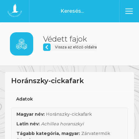
Ugrás a tartalomhoz
Főoldal
Védett fajok
Vissza az előző oldalra
Horánszky-cickafark
Adatok
Magyar név:
Horánszky-cickafark
Latin név:
Achillea horanszkyi
Tágabb kategória, magyar:
Zárvatermők