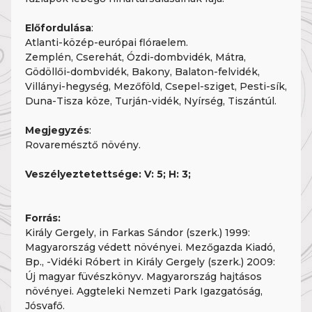
Előfordulása
:
Atlanti-közép-európai flóraelem.
Zemplén, Cserehát, Ózdi-dombvidék, Mátra,
Gödöllői-dombvidék, Bakony, Balaton-felvidék,
Villányi-hegység, Mezőföld, Csepel-sziget, Pesti-sík,
Duna-Tisza köze, Turján-vidék, Nyírség, Tiszántúl.
Megjegyzés
:
Rovaremésztő növény.
Veszélyeztetettsége: V: 5; H: 3;
Forrás:
Király Gergely, in Farkas Sándor (szerk.) 1999:
Magyarország védett növényei. Mezőgazda Kiadó,
Bp., -Vidéki Róbert in Király Gergely (szerk.) 2009:
Új magyar füvészkönyv. Magyarország hajtásos
növényei. Aggteleki Nemzeti Park Igazgatóság,
Jósvafő.