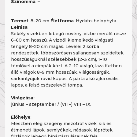
Szinoníma
: –
Termet
: 8–20 cm
Életforma
: Hydato-helophyta
Leírása
:
Sekély vizekben lebegő növény, vízbe merülő része
6–60 cm hosszú. A vízből kiemelkedő virágzati
tengely 8–20 cm magas. Levelei 2 sorba
rendezettek, többszörösen sallangosan szeldeltek,
hosszúságuknál szélesebbek (2–3 cm), 1–10
tömlővel a cimpák közt. A 2–10 virágú, laza fürtben
álló virágok 8–9 mm hosszúak, világossárgák,
sarkantyújuk rövid kúpos. A párta alsó ajka ovális,
lapos, a felső csészelevél tompa.
Virágzása:
június – szeptember / (VII –) VIII – IX.
Élőhelye
:
Mészben elég szegény mezotróf vizek, sík és
átmeneti lápok, semlyékek, nádasok, láprétek,
fűzlápok lebegő hínártársulásainak faja.