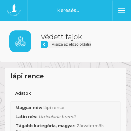
Ugrás a tartalomhoz
Főoldal
Védett fajok
Vissza az előző oldalra
lápi rence
Adatok
Magyar név:
lápi rence
Latin név:
Utricularia bremii
Tágabb kategória, magyar:
Zárvatermők