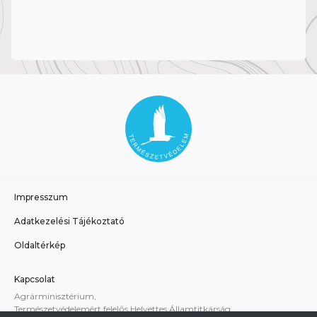
Impresszum
Adatkezelési Tájékoztató
Oldaltérkép
Kapcsolat
Agrárminisztérium,
Természetvédelemért felelős Helyettes Államtitkárság