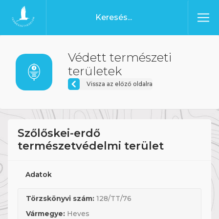
Ugrás a tartalomhoz
Főoldal
Védett természeti
területek
Vissza az előző oldalra
Szőlőskei-erdő
természetvédelmi terület
Adatok
Törzskönyvi szám:
128/TT/76
Vármegye:
Heves