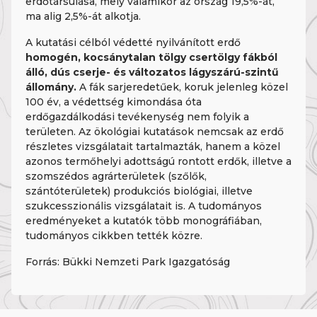
erdőtársulása, mely valamikor az ország 19,5%-át,
ma alig 2,5%-át alkotja.
A kutatási célból védetté nyilvánított erdő
homogén, kocsánytalan tölgy csertölgy fákból
álló, dús cserje- és változatos lágyszárú-szintű
állomány.
A fák sarjeredetűek, koruk jelenleg közel
100 év, a védettség kimondása óta
erdőgazdálkodási tevékenység nem folyik a
területen. Az ökológiai kutatások nemcsak az erdő
részletes vizsgálatait tartalmazták, hanem a közel
azonos termőhelyi adottságú rontott erdők, illetve a
szomszédos agrárterületek (szőlők,
szántóterületek) produkciós biológiai, illetve
szukcesszionális vizsgálatait is. A tudományos
eredményeket a kutatók több monográfiában,
tudományos cikkben tették közre.
Forrás: Bükki Nemzeti Park Igazgatóság