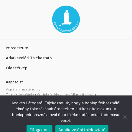
Impresszum
Adatkezelési Tájékoztató
Oldaltérkép
Kapcsolat
Agrárminisztérium,
Természetvédelemért felelős Helyettes Államtitkárság
E-mail:
tvhat@am.gov.hu
Kedves Látogató! Tájékoztatjuk, hogy a honlap felhasználói
A weboldallal kapcsolatos technikai támogatás:
élmény fokozásának érdekében sütiket alkalmazunk. A
termeszetvedelem@am.gov.hu
honlapunk használatával ön a tájékoztatásunkat tudomásul
veszi.
Elfogadom
Adatkezelési tájékoztató
Minden jog fenntartva - Agrárminisztérium 2021.