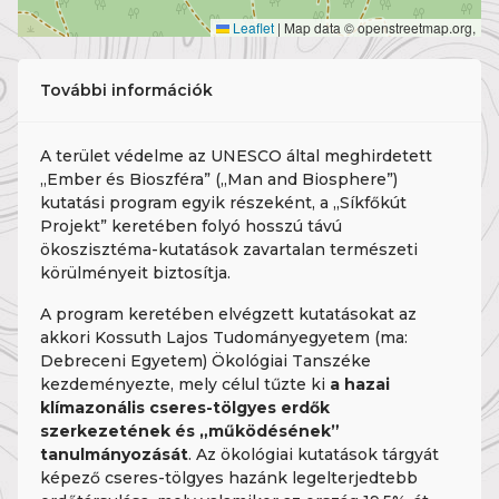
Leaflet
|
Map data © openstreetmap.org,
További információk
A terület védelme az UNESCO által meghirdetett
„Ember és Bioszféra” („Man and Biosphere”)
kutatási program egyik részeként, a „Síkfőkút
Projekt” keretében folyó hosszú távú
ökoszisztéma-kutatások zavartalan természeti
körülményeit biztosítja.
A program keretében elvégzett kutatásokat az
akkori Kossuth Lajos Tudományegyetem (ma:
Debreceni Egyetem) Ökológiai Tanszéke
kezdeményezte, mely célul tűzte ki
a hazai
klímazonális cseres-tölgyes erdők
szerkezetének és „működésének”
tanulmányozását
. Az ökológiai kutatások tárgyát
képező cseres-tölgyes hazánk legelterjedtebb