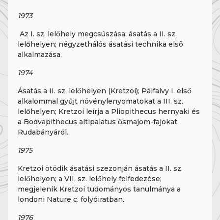
1973
Az I. sz. lelőhely megcsúszása; ásatás a II. sz.
lelőhelyen; négyzethálós ásatási technika elsõ
alkalmazása.
1974
Ásatás a II. sz. lelőhelyen (Kretzoi); Pálfalvy I. első
alkalommal gyűjt növénylenyomatokat a III. sz.
lelőhelyen; Kretzoi leírja a Pliopithecus hernyaki és
a Bodvapithecus altipalatus ősmajom-fajokat
Rudabányáról.
1975
Kretzoi ötödik ásatási szezonján ásatás a II. sz.
lelőhelyen; a VII. sz. lelőhely felfedezése;
megjelenik Kretzoi tudományos tanulmánya a
londoni Nature c. folyóiratban.
1976