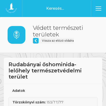
Ugrás a tartalomhoz
Főoldal
Védett természeti
területek
Vissza az előző oldalra
Rudabányai őshominida-
lelőhely természetvédelmi
terület
Adatok
Törzskönyvi szám:
153/TT/77