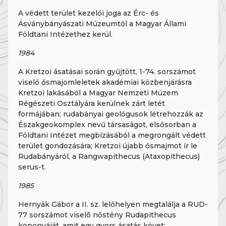
A védett terület kezelői joga az Érc- és
Ásványbányászati Múzeumtól a Magyar Állami
Földtani Intézethez kerül.
1984
A Kretzoi ásatásai során gyűjtött, 1-74. sorszámot
viselő ősmajomleletek akadémiai közbenjárásra
Kretzoi lakásából a Magyar Nemzeti Múzem
Régészeti Osztályára kerülnek zárt letét
formájában; rudabányai geológusok létrehozzák az
Északgeokomplex nevű társaságot, elsősorban a
Földtani Intézet megbízásából a megrongált védett
terület gondozására; Kretzoi újabb ősmajmot ír le
Rudabányáról, a Rangwapithecus (Ataxopithecus)
serus-t.
1985
Hernyák Gábor a II. sz. lelőhelyen megtalálja a RUD-
77 sorszámot viselõ nőstény Rudapithecus
koponyáját, amit egy gyors ásatás követ;