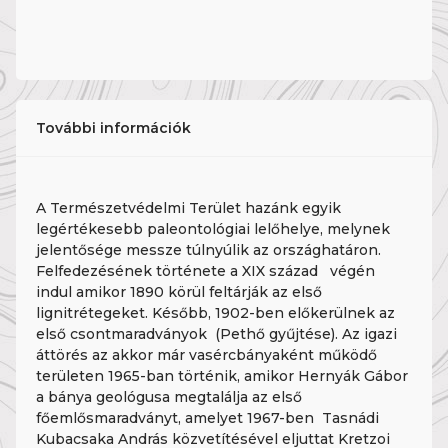
További információk
A Természetvédelmi Terület hazánk egyik
legértékesebb paleontológiai lelőhelye, melynek
jelentősége messze túlnyúlik az országhatáron.
Felfedezésének története a XIX század végén
indul amikor 1890 körül feltárják az első
lignitrétegeket. Később, 1902-ben előkerülnek az
első csontmaradványok (Pethő gyűjtése). Az igazi
áttörés az akkor már vasércbányaként működő
területen 1965-ban történik, amikor Hernyák Gábor
a bánya geológusa megtalálja az első
főemlősmaradványt, amelyet 1967-ben Tasnádi
Kubacsaka András közvetítésével eljuttat Kretzoi