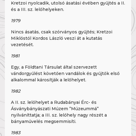
Kretzoi nyolcadik, utolsó ásatási évében gyűjtés a II.
és a III. sz. lelőhelyeken.
1979
Nincs ásatás, csak szórványos gyűjtés; Kretzoi
Miklóstól Kordos László veszi át a kutatás
vezetését.
1981
Egy, a Földtani Társulat által szervezett
vándorgyűlést követően vandálok és gyűjtők első
alkalommal károsítják a lelőhelyet.
1982
A II. sz. lelőhelyet a Rudabányai Érc- és
Ásványbányászati Múzem ”Múzeummá”
nyilváníttatja; a III. sz. lelőhely nagy részét a
bányaművelés megsemmisíti.
1983