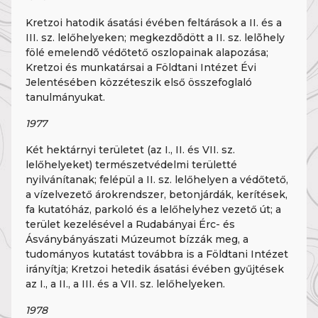
Kretzoi hatodik ásatási évében feltárások a II. és a
III. sz. lelőhelyeken; megkezdõdött a II. sz. lelõhely
fölé emelendõ védőtető oszlopainak alapozása;
Kretzoi és munkatársai a Földtani Intézet Évi
Jelentésében közzéteszik első összefoglaló
tanulmányukat.
1977
Két hektárnyi területet (az I., II. és VII. sz.
lelőhelyeket) természetvédelmi területté
nyilvánítanak; felépül a II. sz. lelőhelyen a védőtető,
a vízelvezető árokrendszer, betonjárdák, kerítések,
fa kutatóház, parkoló és a lelőhelyhez vezető út; a
terület kezelésével a Rudabányai Érc- és
Ásványbányászati Múzeumot bízzák meg, a
tudományos kutatást továbbra is a Földtani Intézet
irányítja; Kretzoi hetedik ásatási évében gyűjtések
az I., a II., a III. és a VII. sz. lelőhelyeken.
1978