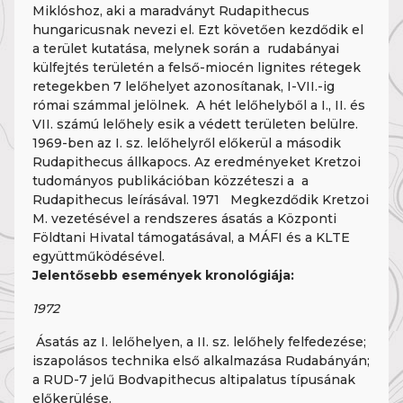
Miklóshoz, aki a maradványt Rudapithecus
hungaricusnak nevezi el. Ezt követően kezdődik el
a terület kutatása, melynek során a rudabányai
külfejtés területén a felső-miocén lignites rétegek
retegekben 7 lelőhelyet azonosítanak, I-VII.-ig
római számmal jelölnek. A hét lelőhelyből a I., II. és
VII. számú lelőhely esik a védett területen belülre.
1969-ben az I. sz. lelőhelyről előkerül a második
Rudapithecus állkapocs. Az eredményeket Kretzoi
tudományos publikációban közzéteszi a a
Rudapithecus leírásával. 1971 Megkezdődik Kretzoi
M. vezetésével a rendszeres ásatás a Központi
Földtani Hivatal támogatásával, a MÁFI és a KLTE
együttműködésével.
Jelentősebb események kronológiája:
1972
Ásatás az I. lelőhelyen, a II. sz. lelőhely felfedezése;
iszapolásos technika első alkalmazása Rudabányán;
a RUD-7 jelű Bodvapithecus altipalatus típusának
előkerülése.