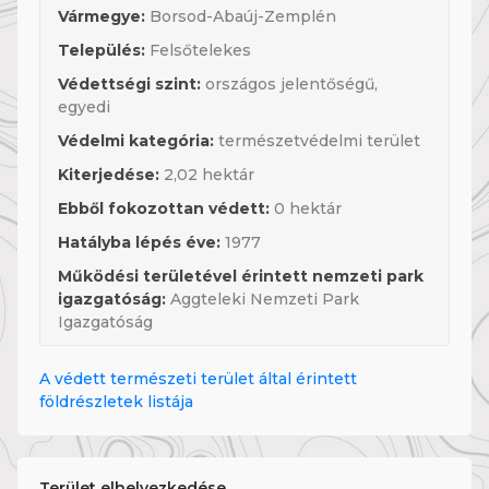
Vármegye:
Borsod-Abaúj-Zemplén
Település:
Felsőtelekes
Védettségi szint:
országos jelentőségű,
egyedi
Védelmi kategória:
természetvédelmi terület
Kiterjedése:
2,02 hektár
Ebből fokozottan védett:
0 hektár
Hatályba lépés éve:
1977
Működési területével érintett nemzeti park
igazgatóság:
Aggteleki Nemzeti Park
Igazgatóság
A védett természeti terület által érintett
földrészletek listája
Terület elhelyezkedése