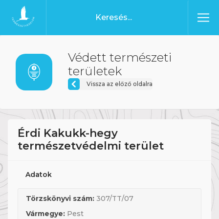
Ugrás a tartalomhoz
Főoldal
Védett természeti
területek
Vissza az előző oldalra
Érdi Kakukk-hegy
természetvédelmi terület
Adatok
Törzskönyvi szám:
307/TT/07
Vármegye:
Pest