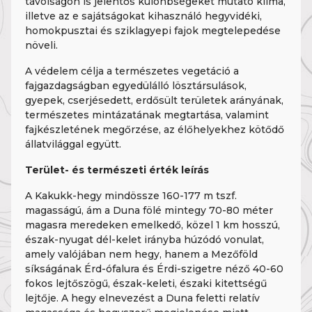
távolságon is jelentős különbségeket mutató klíma,
illetve az e sajátságokat kihasználó hegyvidéki,
homokpusztai és sziklagyepi fajok megtelepedése
növeli.
A védelem célja a természetes vegetáció a
fajgazdagságban egyedülálló lösztársulások,
gyepek, cserjésedett, erdősült területek arányának,
természetes mintázatának megtartása, valamint
fajkészletének megőrzése, az élőhelyekhez kötődő
állatvilággal együtt.
Terület- és természeti érték leírás
A Kakukk-hegy mindössze 160-177 m tszf.
magasságú, ám a Duna fölé mintegy 70-80 méter
magasra meredeken emelkedő, közel 1 km hosszú,
észak-nyugat dél-kelet irányba húzódó vonulat,
amely valójában nem hegy, hanem a Mezőföld
síkságának Érd-ófalura és Érdi-szigetre néző 40-60
fokos lejtőszögű, észak-keleti, északi kitettségű
lejtője. A hegy elnevezést a Duna feletti relatív