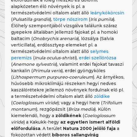
előfordulnak a főleg mészkő és dolomit
alapkőzeten élő növények is pl. a
természetvédelmi oltalom alatt álló
leánykökörcsin
(
Pulsatilla grandis
),
törpe nőszirom
(
Iris pumila
).
Élőhely szempontjából vizsgálva találunk száraz
gyepekre általában jellemző fajokat pl. a homoki
baltacim (
Onobrychis arenaria
), lózsálya (Salvia
verticillata), erdőssztyep elemeket pl. a
természetvédelmi oltalom alatt álló
selymes
peremizs
(
Inula oculus-shristi
),
erdei szellőrózsa
(
Anemone sylvestris
), valamint erdei fajokat tavaszi
kankalin (
Primula veris
), erdei gyöngyköles
(
Lithospermum purpureo-coeruleum
). Az árnyékos,
hűvösebb mikroklímájú részeken hegyi nedves
kaszálórétekre jellemző növények fordulnak elő pl.
a természetvédelmi oltalom alatt álló
zöldike
(
Coeloglossum viride
); vagy a hegyi here (
Trifolium
montanum
), rezgőpázsit (
Briza media
). Külön
kiemelendő, hogy a
zöldikének
(
Coeloglossum
viride
) a Kakukk-hegy
az egyetlen ismert alföldi
előfordulása
. A terület
Natura 2000 jelölő faja
a
fokozottan védett
bíboros sallangvirág