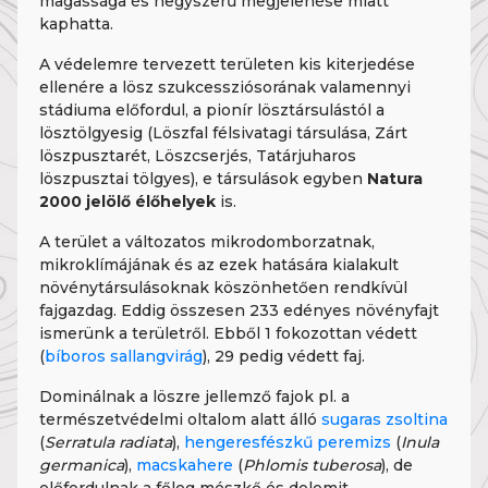
magassága és hegyszerű megjelenése miatt
kaphatta.
A védelemre tervezett területen kis kiterjedése
ellenére a lösz szukcessziósorának valamennyi
stádiuma előfordul, a pionír lösztársulástól a
lösztölgyesig (Löszfal félsivatagi társulása, Zárt
löszpusztarét, Löszcserjés, Tatárjuharos
löszpusztai tölgyes), e társulások egyben
Natura
2000 jelölő élőhelyek
is.
A terület a változatos mikrodomborzatnak,
mikroklímájának és az ezek hatására kialakult
növénytársulásoknak köszönhetően rendkívül
fajgazdag. Eddig összesen 233 edényes növényfajt
ismerünk a területről. Ebből 1 fokozottan védett
(
bíboros sallangvirág
), 29 pedig védett faj.
Dominálnak a löszre jellemző fajok pl. a
természetvédelmi oltalom alatt álló
sugaras zsoltina
(
Serratula radiata
),
hengeresfészkű peremizs
(
Inula
germanica
),
macskahere
(
Phlomis tuberosa
), de