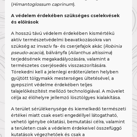
(
Himantoglossum caprinum
).
A védelem érdekében szükséges cselekvések
és előírások
A hosszú távú védelem érdekében kismértékű
aktív természetvédelmi beavatkozásokra van
szükség az invazív fa- és cserjefajok akác (
Robinia
pseudo-acacia
), bálványfa (
Ailanthus altissima
)
terjedésének megakadályozására, valamint a
természetes cserjésedés visszaszorítására.
Törekedni kell a jelenlegi erdőterületen helyben
gyűjtött tölgymakk mesterséges ültetésével, a
gyepszint védelme érdekében teljes
talajelőkészítést mellőző technológiával. A művelet
célja az élőhelyre jellemző lösztölgyes kialakítása.
A terület sérülékenysége és kiemelkedő természeti
értékei miatt csak eseti engedéllyel látogatható,
vehető igénybe oktatási, bemutatási célra, valamint
a területen csak a védelem érdekeivel összefüggő
kutatások végezhetőek és csak a