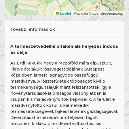
Leaflet
|
Map data © openstreetmap.org,
További információk
A természetvédelmi oltalom alá helyezés indoka
és célja
Az Érdi Kakukk-hegy a Mezőföld mára elpusztult,
illetve átalakult löszvegetációjának Budapest
közelében ismert legnagyobb összefüggő
maradványa. A löszterületek többségét kiváló
termékenységű talajuk miatt felszántották, így e
növénytársulásokat országos viszonylatban is
csupán kis maradványfoltok képviselik. A terület e
maradványfoltok közül is kiemelkedik
természetességével, fajkészletének gazdagságával.
Diverzitását a meredek, erőteljesen tagolt
térszínen kialakult, rendkívül változatos, kis