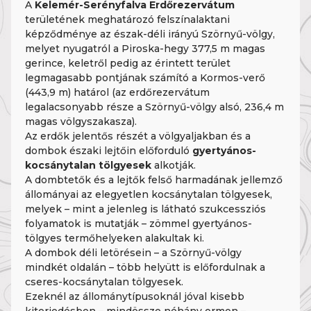
A
Kelemér-Serényfalva Erdőrezervátum
területének meghatározó felszínalaktani
képződménye az észak-déli irányú Szörnyű-völgy,
melyet nyugatról a Piroska-hegy 377,5 m magas
gerince, keletről pedig az érintett terület
legmagasabb pontjának számító a Kormos-verő
(443,9 m) határol (az erdőrezervátum
legalacsonyabb része a Szörnyű-völgy alsó, 236,4 m
magas völgyszakasza).
Az erdők jelentős részét a völgyaljakban és a
dombok északi lejtőin előforduló
gyertyános-
kocsánytalan tölgyesek
alkotják.
A dombtetők és a lejtők felső harmadának jellemző
állományai az elegyetlen kocsánytalan tölgyesek,
melyek – mint a jelenleg is látható szukcessziós
folyamatok is mutatják – zömmel gyertyános-
tölgyes termőhelyeken alakultak ki.
A dombok déli letörésein – a Szörnyű-völgy
mindkét oldalán – több helyütt is előfordulnak a
cseres-kocsánytalan tölgyesek.
Ezeknél az állománytípusoknál jóval kisebb