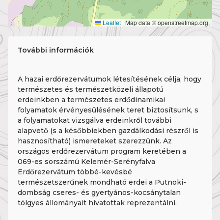
Leaflet
|
Map data © openstreetmap.org,
További információk
A hazai erdőrezervátumok létesítésének célja, hogy
természetes és természetközeli állapotú
erdeinkben a természetes erdődinamikai
folyamatok érvényesülésének teret biztosítsunk, s
a folyamatokat vizsgálva erdeinkről további
alapvető (s a későbbiekben gazdálkodási részről is
hasznosítható) ismereteket szerezzünk. Az
országos erdőrezervátum program keretében a
069-es sorszámú Kelemér-Serényfalva
Erdőrezervátum többé-kevésbé
természetszerűnek mondható erdei a Putnoki-
dombság cseres- és gyertyános-kocsánytalan
tölgyes állományait hivatottak reprezentálni.