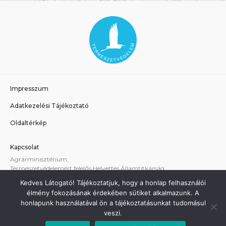
Impresszum
Adatkezelési Tájékoztató
Oldaltérkép
Kapcsolat
Agrárminisztérium,
Természetvédelemért felelős Helyettes Államtitkárság
E-mail:
tvhat@am.gov.hu
Kedves Látogató! Tájékoztatjuk, hogy a honlap felhasználói
A weboldallal kapcsolatos technikai támogatás:
élmény fokozásának érdekében sütiket alkalmazunk. A
termeszetvedelem@am.gov.hu
honlapunk használatával ön a tájékoztatásunkat tudomásul
veszi.