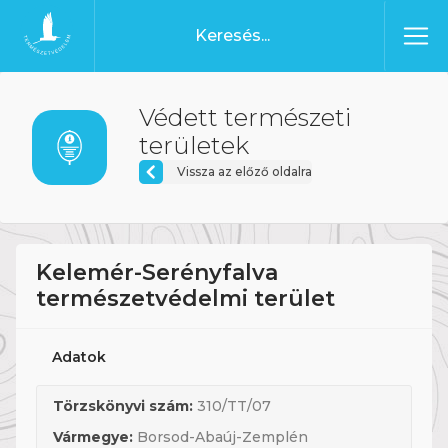
Ugrás a tartalomhoz
Főoldal
Védett természeti
területek
Vissza az előző oldalra
Kelemér-Serényfalva
természetvédelmi terület
Adatok
Törzskönyvi szám:
310/TT/07
Vármegye:
Borsod-Abaúj-Zemplén