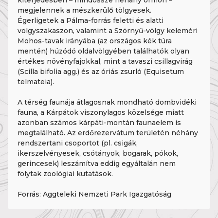
kiterjedésben – mindössze néhány ormon –
megjelennek a mészkerülő tölgyesek.
Égerligetek a Pálma-forrás feletti és alatti
völgyszakaszon, valamint a Szörnyű-völgy keleméri
Mohos-tavak irányába (az országos kék túra
mentén) húzódó oldalvölgyében találhatók olyan
értékes növényfajokkal, mint a tavaszi csillagvirág
(Scilla bifolia agg.) és az óriás zsurló (Equisetum
telmateia).
A térség faunája átlagosnak mondható dombvidéki
fauna, a Kárpátok viszonylagos közelsége miatt
azonban számos kárpáti-montán faunaelem is
megtalálható. Az erdőrezervátum területén néhány
rendszertani csoportot (pl. csigák,
ikerszelvényesek, csótányok, bogarak, pókok,
gerincesek) leszámítva eddig egyáltalán nem
folytak zoológiai kutatások.
Forrás: Aggteleki Nemzeti Park Igazgatóság