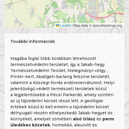
Leaflet
|
Map data © openstreetmap.org,
További információk
Magába foglal több korábban létrehozott
természetvédelmi területet, így a Jakab-hegy
Természetvédelmi Terület, Melegmányi-völgy ,
Pintér-kert, Abaligeti-barlang felszíne területét,
valamint a Kőszegi-forrás erdőrezervátumot. Helyi
jelentőségű védett természeti területek közül
a legjelentősebb a Pécsi Parkerdő, amely szintén
az új tájvédelmi körzet része lett. A geológiai
értékek közül ki kell emelni a tájvédelmi körzet
délnyugati részén elhelyezkedő Jakab-hegyet és
környékét, amelyet zömében
alsó triász
és
perm
üledékes kőzetek
, homokkő, aleurolit és