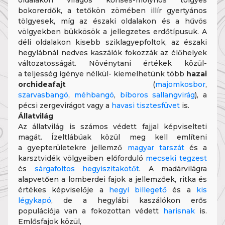
oldalakon virágos kőrises-molyhos tölgyes
bokorerdők, a tetőkön zömében illír gyertyános
tölgyesek, míg az északi oldalakon és a hűvös
völgyekben bükkösök a jellegzetes erdőtípusuk. A
déli oldalakon kisebb sziklagyepfoltok, az északi
hegylábnál nedves kaszálók fokozzák az élőhelyek
változatosságát. Növénytani értékek közül-
a teljesség igénye nélkül- kiemelhetünk több
hazai
orchideafajt
(
majomkosbor
,
szarvasbangó
,
méhbangó
,
bíboros sallangvirág
), a
pécsi zergevirágot vagy a
havasi tisztesfüvet
is.
Állatvilág
Az állatvilág is számos védett fajjal képviselteti
magát. Ízeltlábúak közül meg kell említeni
a gyepterületekre jellemző
magyar tarszát
és a
karsztvidék völgyeiben előforduló
mecseki tegzest
és
sárgafoltos hegyiszitakötőt
. A madárvilágra
alapvetően a lomberdei fajok a jellemzőek, ritka és
értékes képviselője a
hegyi billegető
és a
kis
légykapó
, de a hegylábi kaszálókon erős
populációja van a fokozottan védett
harisnak
is.
Emlősfajok közül,