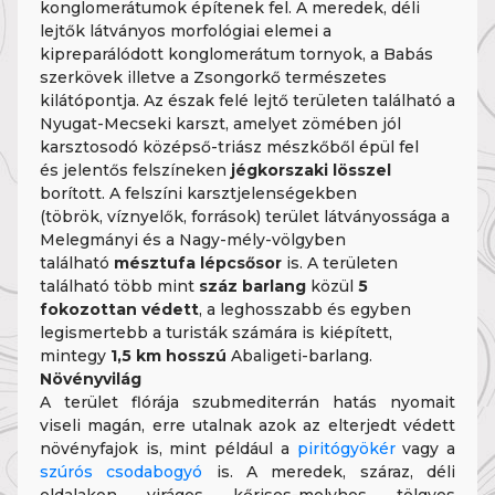
konglomerátumok építenek fel. A meredek, déli
lejtők látványos morfológiai elemei a
kipreparálódott konglomerátum tornyok, a Babás
szerkövek illetve a Zsongorkő természetes
kilátópontja. Az észak felé lejtő területen található a
Nyugat-Mecseki karszt, amelyet zömében jól
karsztosodó középső-triász mészkőből épül fel
és jelentős felszíneken
jégkorszaki lösszel
borított. A felszíni karsztjelenségekben
(töbrök, víznyelők, források) terület látványossága a
Melegmányi és a Nagy-mély-völgyben
található
mésztufa lépcsősor
is. A területen
található több mint
száz barlang
közül
5
fokozottan védett
, a leghosszabb és egyben
legismertebb a turisták számára is kiépített,
mintegy
1,5 km hosszú
Abaligeti-barlang.
Növényvilág
A terület flórája szubmediterrán hatás nyomait
viseli magán, erre utalnak azok az elterjedt védett
növényfajok is, mint például a
piritógyökér
vagy a
szúrós csodabogyó
is. A meredek, száraz, déli