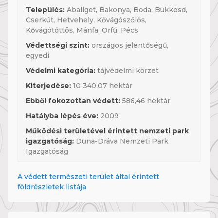
Település:
Abaliget, Bakonya, Boda, Bükkösd,
Cserkút, Hetvehely, Kővágószőlős,
Kővágótöttös, Mánfa, Orfű, Pécs
Védettségi szint:
országos jelentőségű,
egyedi
Védelmi kategória:
tájvédelmi körzet
Kiterjedése:
10 340,07 hektár
Ebből fokozottan védett:
586,46 hektár
Hatályba lépés éve:
2009
Működési területével érintett nemzeti park
igazgatóság:
Duna-Dráva Nemzeti Park
Igazgatóság
A védett természeti terület által érintett
földrészletek listája