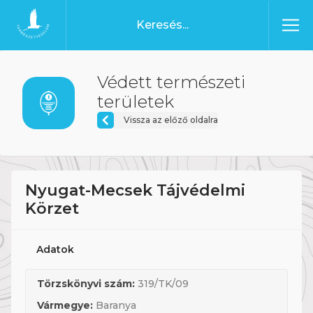
Ugrás a tartalomhoz
Főoldal
Védett természeti
területek
Vissza az előző oldalra
Nyugat-Mecsek Tájvédelmi
Körzet
Adatok
Törzskönyvi szám:
319/TK/09
Vármegye:
Baranya