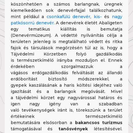
köszönhetően a számos barlangnak, üregnek
kiemelkedően sok denevérfajjal találkozhatunk,
mint például a
csonkafülű denevér
,
kis-
és
nagy
patkósorrú denevér
. A denevérek életét Abaligeten
egy tematikus kiállítás is bemutatja
(Denevérmúzeum). A védetté nyilvánítás célja a
területen jelenleg is megtalálható védett és ritka
fajok és társulások megőrzésén túl az is, hogy a
Tájvédelmi Körzetben folyó gazdálkodás
is természetkímélő irányba mozduljon el. Ennek
érdekében szorgalmazzuk a
vágásos erdőgazdálkodás felváltását az állandó
erdőborítást biztosító módszerekkel, a
gyepek kaszálásának a haris költési idejéhez való
igazítását és a barlangok megóvását. Mivel
a tájvédelmi körzet egy nagyvárossal határos és
igen nagy igény van a szabadban
való tevékenységek iránt is, törekszünk a terület
értékeinek természetkímélő
bemutatására elsősorban a
bakancsos turizmus
támogatásával és
tanösvények
létesítésével.