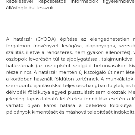
kezelésével kapcsolatos információk figyelembevé
állásfoglalást tesszük.
A határzár (GYODA) építése az elengedhetetlen m
forgalmon (növényzet levágása, alapanyagok, szer
szállítás, illetve a rendszeres, nem gyakori ellenőrzés)
oszlopok leverésén túl talajbolygatással, talajmunkával 
határzárnak (az oszlopként szolgáló betonvasakon kívül)
része nincs. A határzár mentén új kiszolgáló út nem léte
a korábban használt földúton történnek. A munkálatok
szempontú ajánlásokkal teljes összhangban folytak, és 
délvidéki földikutya egyed pusztulását sem okozták. Me
jelenleg tapasztalható feltételek fennállása esetén a
várható olyan káros hatása a délvidéki földikutya
példányok kimentését és máshová telepítését indokoltt