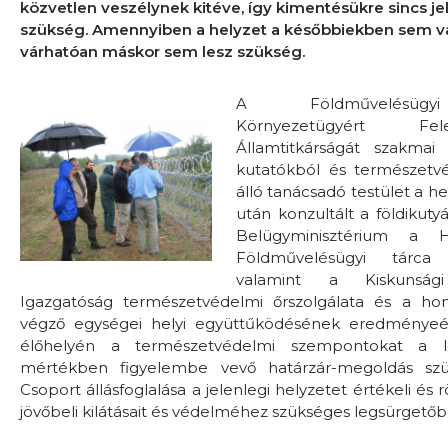
közvetlen veszélynek kitéve, így kimentésükre sincs je
szükség. Amennyiben a helyzet a későbbiekben sem vál
várhatóan máskor sem lesz szükség.
A
Földművelésügyi
Környezetügyért Fel
Államtitkárságát szakmai 
kutatókból és természetvé
álló tanácsadó testület a h
után konzultált a földikuty
Belügyminisztérium a
Földművelésügyi tárca 
valamint a Kiskunsá
Igazgatóság természetvédelmi őrszolgálata és a hon
végző egységei helyi együttűködésének eredményeé
élőhelyén a természetvédelmi szempontokat a l
mértékben figyelembe vevő határzár-megoldás szül
Csoport állásfoglalása a jelenlegi helyzetet értékeli és r
jövőbeli kilátásait és védelméhez szükséges legsürgető