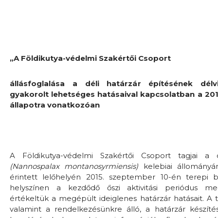
„A Földikutya-védelmi Szakértői Csoport
állásfoglalása a déli határzár építésének délvi
gyakorolt lehetséges hatásaival kapcsolatban a 201
állapotra vonatkozóan
A Földikutya-védelmi Szakértői Csoport tagjai a dé
(Nannospalax montanosyrmiensis)
kelebiai állományán
érintett lelőhelyén 2015. szeptember 10-én terepi be
helyszínen a kezdődő őszi aktivitási periódus meg
értékeltük a megépült ideiglenes határzár hatásait. A t
valamint a rendelkezésünkre álló, a határzár készítés