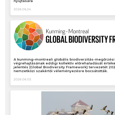
nyújtására
2026.06.24.
A kunming–montreali globális biodiverzitás-megőrzési 
végrehajtásának eddigi kollektív előrehaladását értéke
jelentés (Global Biodiversity Framework) tervezetét 202
nemzetközi szakértői véleményezésre bocsátották.
2026.06.03.