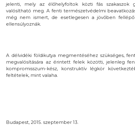
jelenti, mely az élőhelyfoltok közti fás szakaszok 
valósítható meg. A fenti természetvédelmi beavatkozá
még nem ismert, de esetlegesen a jövőben fellépő n
ellensúlyoznák.
A délvidéki földikutya megmentéséhez szükséges, fent
megvalósítására az érintett felek közötti, jelenleg f
kompromisszum-kész, konstruktív légkör következté
feltételek, mint valaha.
Budapest, 2015. szeptember 13.