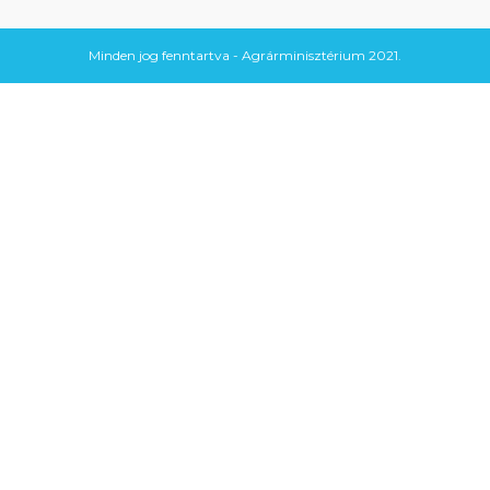
Minden jog fenntartva - Agrárminisztérium 2021.