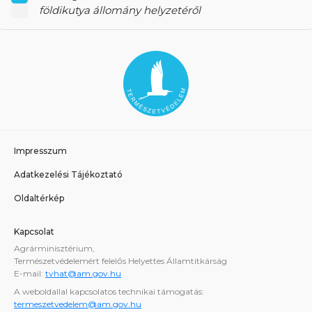
földikutya állomány helyzetéről
Impresszum
Adatkezelési Tájékoztató
Oldaltérkép
Kapcsolat
Agrárminisztérium,
Természetvédelemért felelős Helyettes Államtitkárság
E-mail:
tvhat@am.gov.hu
A weboldallal kapcsolatos technikai támogatás:
termeszetvedelem@am.gov.hu