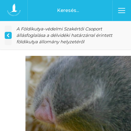
Ugrás a tartalomhoz
Főoldal
A Földikutya-védelmi Szakértői Csoport
állásfoglalása a délvidéki határzárral érintett
földikutya állomány helyzetéről