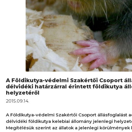
A Földikutya-védelmi Szakértői Csoport áll
délvidéki határzárral érintett földikutya á
helyzetéről
2015.09.14.
A Földikutya-védelmi Szakértői Csoport állásfoglalást a
délvidéki földikutya kelebiai állomány jelenlegi helyzeté
Megítélésük szerint az állatok a jelenlegi körülmények