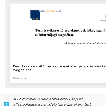
Természetkárosító cselekmények közigazgatási- és bü
megítélése
2026.04.24.
A Földikutya-védelmi Szakértői Csoport
állásfoglalása a délvidéki határzárral érintett