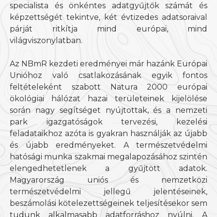
specialista és önkéntes adatgyűjtők számát és
képzettségét tekintve, két évtizedes adatsoraival
párját ritkítja mind európai, mind
világviszonylatban.
Az NBmR kezdeti eredményei már hazánk Európai
Unióhoz való csatlakozásának egyik fontos
feltételeként szabott Natura 2000 európai
ökológiai hálózat hazai területeinek kijelölése
során nagy segítséget nyújtottak, és a nemzeti
park igazgatóságok tervezési, kezelési
feladataikhoz azóta is gyakran használják az újabb
és újabb eredményeket. A természetvédelmi
hatósági munka szakmai megalapozásához szintén
elengedhetetlenek a gyűjtött adatok.
Magyarország uniós és nemzetközi
természetvédelmi jellegű jelentéseinek,
beszámolási kötelezettségeinek teljesítésekor sem
tudunk alkalmasabb adatforráshoz nyúlni. A