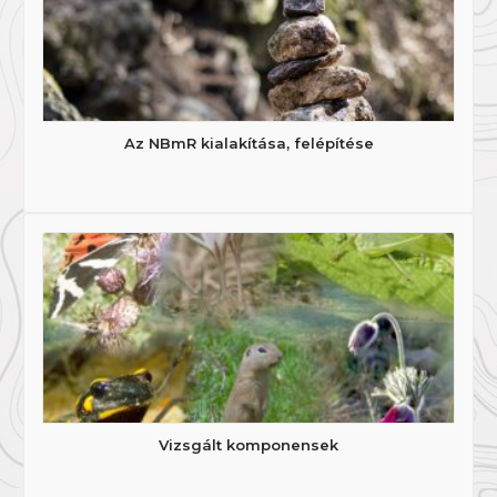
Az NBmR kialakítása, felépítése
Vizsgált komponensek