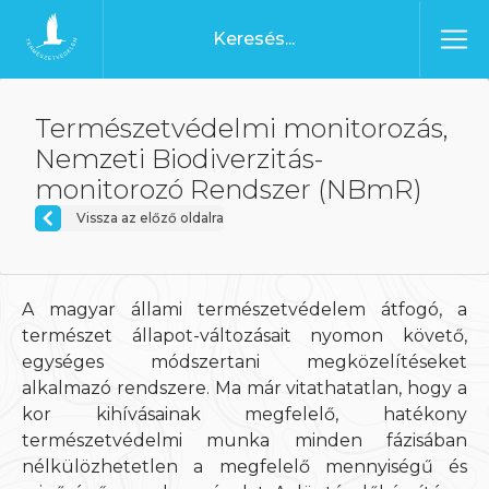
Ugrás a tartalomhoz
Főoldal
Természetvédelmi monitorozás,
Nemzeti Biodiverzitás-
monitorozó Rendszer (NBmR)
Vissza az előző oldalra
A magyar állami természetvédelem átfogó, a
természet állapot-változásait nyomon követő,
egységes módszertani megközelítéseket
alkalmazó rendszere. Ma már vitathatatlan, hogy a
kor kihívásainak megfelelő, hatékony
természetvédelmi munka minden fázisában
nélkülözhetetlen a megfelelő mennyiségű és