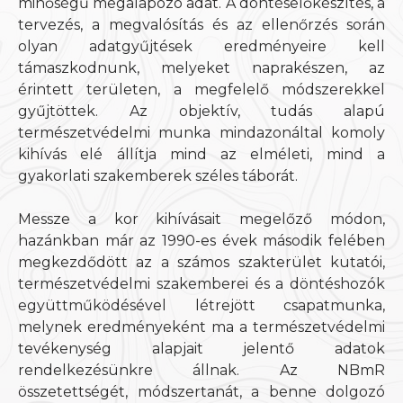
minőségű megalapozó adat. A döntéselőkészítés, a
tervezés, a megvalósítás és az ellenőrzés során
olyan adatgyűjtések eredményeire kell
támaszkodnunk, melyeket naprakészen, az
érintett területen, a megfelelő módszerekkel
gyűjtöttek. Az objektív, tudás alapú
természetvédelmi munka mindazonáltal komoly
kihívás elé állítja mind az elméleti, mind a
gyakorlati szakemberek széles táborát.
Messze a kor kihívásait megelőző módon,
hazánkban már az 1990-es évek második felében
megkezdődött az a számos szakterület kutatói,
természetvédelmi szakemberei és a döntéshozók
együttműködésével létrejött csapatmunka,
melynek eredményeként ma a természetvédelmi
tevékenység alapjait jelentő adatok
rendelkezésünkre állnak. Az NBmR
összetettségét, módszertanát, a benne dolgozó