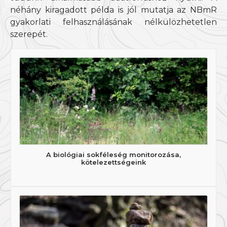
néhány kiragadott példa is jól mutatja az NBmR
gyakorlati felhasználásának nélkülözhetetlen
szerepét.
A biológiai sokféleség monitorozása,
kötelezettségeink