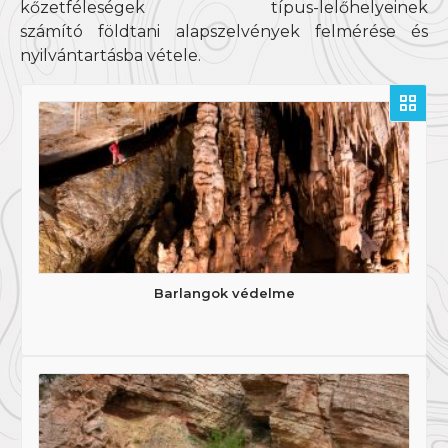
kőzetféleségek típus-lelőhelyeinek
számító földtani alapszelvények felmérése és
nyilvántartásba vétele.
Barlangok védelme