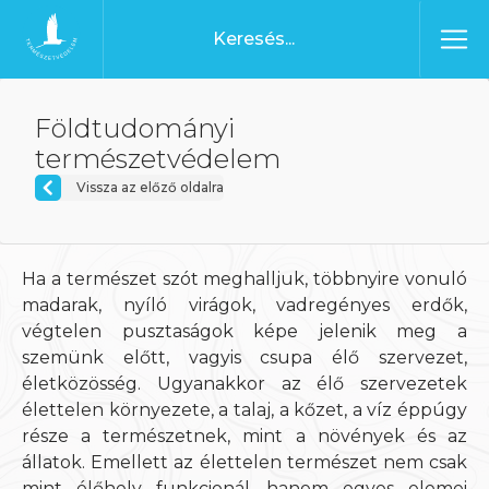
Ugrás a tartalomhoz
Főoldal
Földtudományi
természetvédelem
Vissza az előző oldalra
Ha a természet szót meghalljuk, többnyire vonuló
madarak, nyíló virágok, vadregényes erdők,
végtelen pusztaságok képe jelenik meg a
szemünk előtt, vagyis csupa élő szervezet,
életközösség. Ugyanakkor az élő szervezetek
élettelen környezete, a talaj, a kőzet, a víz éppúgy
része a természetnek, mint a növények és az
állatok. Emellett az élettelen természet nem csak
mint élőhely funkcionál, hanem egyes elemei