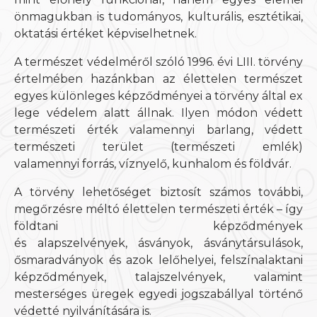
önmagukban is tudományos, kulturális, esztétikai,
oktatási értéket képviselhetnek.
A természet védelméről szóló 1996. évi LIII. törvény
értelmében hazánkban az élettelen természet
egyes különleges képződményei a törvény által ex
lege védelem alatt állnak. Ilyen módon védett
természeti érték valamennyi barlang, védett
természeti terület (természeti emlék)
valamennyi forrás, víznyelő, kunhalom és földvár.
A törvény lehetőséget biztosít számos további,
megőrzésre méltó élettelen természeti érték – így
földtani képződmények
és alapszelvények, ásványok, ásványtársulások,
ősmaradványok és azok lelőhelyei, felszínalaktani
képződmények, talajszelvények, valamint
mesterséges üregek egyedi jogszabállyal történő
védetté nyilvánítására is.