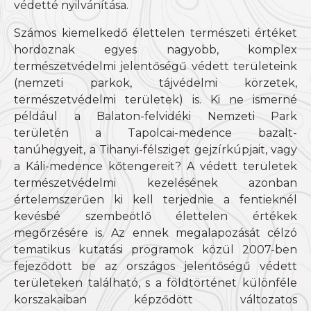
védetté nyilvánítása.
Számos kiemelkedő élettelen természeti értéket
hordoznak egyes nagyobb, komplex
természetvédelmi jelentőségű védett területeink
(nemzeti parkok, tájvédelmi körzetek,
természetvédelmi területek) is. Ki ne ismerné
például a Balaton-felvidéki Nemzeti Park
területén a Tapolcai-medence bazalt-
tanúhegyeit, a Tihanyi-félsziget gejzírkúpjait, vagy
a Káli-medence kőtengereit? A védett területek
természetvédelmi kezelésének azonban
értelemszerűen ki kell terjednie a fentieknél
kevésbé szembeötlő élettelen értékek
megőrzésére is. Az ennek megalapozását célzó
tematikus kutatási programok közül 2007-ben
fejeződött be az országos jelentőségű védett
területeken található, s a földtörténet különféle
korszakaiban képződött változatos