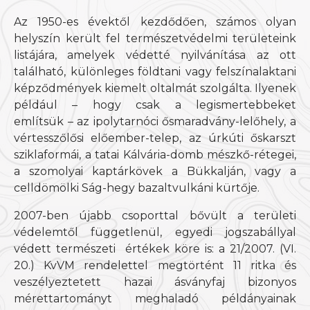
Az 1950-es évektől kezdődően, számos olyan
helyszín került fel természetvédelmi területeink
listájára, amelyek védetté nyilvánítása az ott
található, különleges földtani vagy felszínalaktani
képződmények kiemelt oltalmát szolgálta. Ilyenek
például – hogy csak a legismertebbeket
említsük – az ipolytarnóci ősmaradvány-lelőhely, a
vértesszőlősi előember-telep, az úrkúti őskarszt
sziklaformái, a tatai Kálvária-domb mészkő-rétegei,
a szomolyai kaptárkövek a Bükkalján, vagy a
celldömölki Ság-hegy bazaltvulkáni kürtője.
2007-ben újabb csoporttal bővült a területi
védelemtől függetlenül, egyedi jogszabállyal
védett természeti értékek köre is: a 21/2007. (VI.
20.) KvVM rendelettel megtörtént 11 ritka és
veszélyeztetett hazai ásványfaj bizonyos
mérettartományt meghaladó példányainak