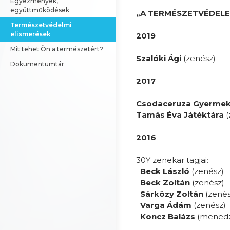
Egyezmények, 
együttműködések
„A TERMÉSZETVÉDEL
Természetvédelmi 
elismerések
2019
Mit tehet Ön a természetért?
Szalóki Ági
(zenész)
Dokumentumtár
2017
Csodaceruza Gyermek
Tamás Éva Játéktára
(
2016
30Y zenekar tagjai:
Beck László
(zenész)
Beck Zoltán
(zenész)
Sárközy Zoltán
(zenés
Varga Ádám
(zenész)
Koncz Balázs
(menedz