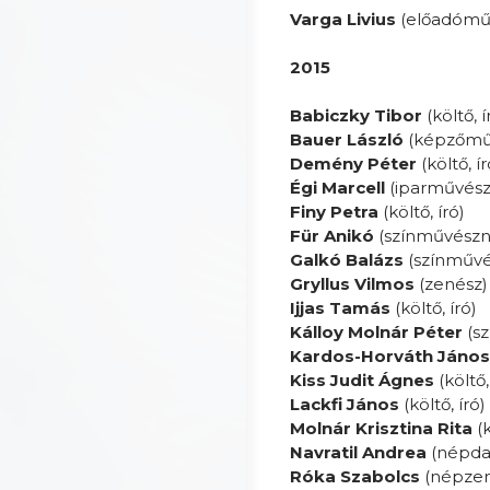
Varga Livius
(előadómű
2015
Babiczky Tibor
(költő, í
Bauer László
(képzőmű
Demény Péter
(költő, ír
Égi Marcell
(iparművész
Finy Petra
(költő, író)
Für Anikó
(színművészn
Galkó Balázs
(színművé
Gryllus Vilmos
(zenész)
Ijjas Tamás
(költő, író)
Kálloy Molnár Péter
(s
Kardos-Horváth János
Kiss Judit Ágnes
(költő,
Lackfi János
(költő, író)
Molnár Krisztina Rita
(k
Navratil Andrea
(népda
Róka Szabolcs
(népze