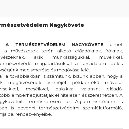
rmészetvédelem Nagykövete
A TERMÉSZETVÉDELEM NAGYKÖVETE
címet
 a művészetek terén alkotó előadóknak, íróknak,
vészeknek, akik munkásságukkal, műveikkel,
természetvédő magatartásukkal a társadalom széles
örökségünk megismerése és megóvása felé.
a” a továbbiakban is számítunk, bízunk abban, hogy a
ünk megőrzésének eszméjét példaértékű művészi
erseikkel, meséikkel, dalaikkal valamint előadói
öbb emberhez juttatják el hitelesen és szerethetően. A
yköveteit természetesen az Agrárminisztérium is
ban is bevonni természetvédelmi szemléletformáló,
mjaiba, rendezvényeibe.