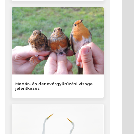
Madár- és denevérgyűrűzési vizsga
jelentkezés