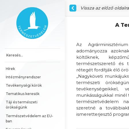
Ugrás a tartalomhoz
Vissza az előző oldalra
Főoldal
A Te
Az Agrárminisztérium
adományozza azoknak
költőknek, képzőmű
természetszerető és 
Hírek
rétegét fordítják élő 
„Nagyköveti munkájukr
Intézményrendszer
természeti örökség
Tevékenységi körök
tevékenységeikkel, v
Tematikus keresők
munkásságukkal minél t
természetvédelem nag
Táji és természeti 
szeretné a továbbiak
örökségünk
ismeretterjesztő progra
Természetvédelem az EU-
ban