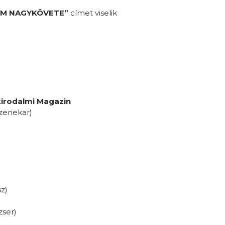
EM NAGYKÖVETE”
címet viselik
irodalmi Magazin
zenekar)
z)
ser)