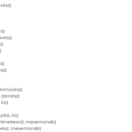
vész)
ró)
vész)
ó)
)
ő)
sz)
zínművész)
(zenész)
 író)
öltő, író)
lénekesnő, mesemondó)
nész, mesemondó)