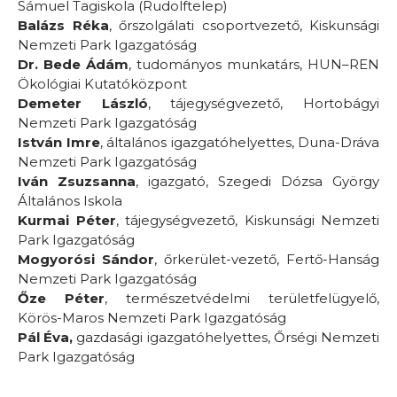
Sámuel Tagiskola (Rudolftelep)
Balázs Réka
, őrszolgálati csoportvezető, Kiskunsági
Nemzeti Park Igazgatóság
Dr. Bede Ádám
, tudományos munkatárs, HUN–REN
Ökológiai Kutatóközpont
Demeter László
, tájegységvezető, Hortobágyi
Nemzeti Park Igazgatóság
István Imre
, általános igazgatóhelyettes, Duna-Dráva
Nemzeti Park Igazgatóság
Iván Zsuzsanna
, igazgató, Szegedi Dózsa György
Általános Iskola
Kurmai Péter
, tájegységvezető, Kiskunsági Nemzeti
Park Igazgatóság
Mogyorósi Sándor
, őrkerület-vezető, Fertő-Hanság
Nemzeti Park Igazgatóság
Őze Péter
, természetvédelmi területfelügyelő,
Körös-Maros Nemzeti Park Igazgatóság
Pál Éva,
gazdasági igazgatóhelyettes, Őrségi Nemzeti
Park Igazgatóság