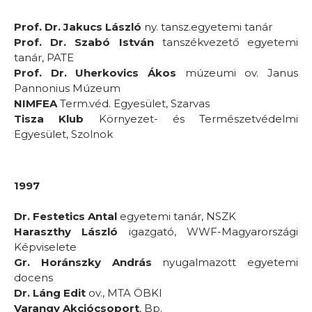
Prof. Dr. Jakucs László
ny. tansz.egyetemi tanár
Prof. Dr. Szabó István
tanszékvezető egyetemi
tanár, PATE
Prof. Dr. Uherkovics Ákos
múzeumi ov. Janus
Pannonius Múzeum
NIMFEA
Term.véd. Egyesület, Szarvas
Tisza Klub
Környezet- és Természetvédelmi
Egyesület, Szolnok
1997
Dr. Festetics Antal
egyetemi tanár, NSZK
Haraszthy László
igazgató, WWF-Magyarországi
Képviselete
Gr. Horánszky András
nyugalmazott egyetemi
docens
Dr. Láng Edit
ov., MTA ÖBKI
Varangy Akciócsoport
, Bp.