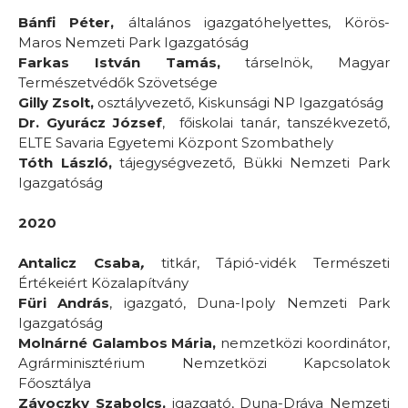
Bánfi Péter,
általános igazgatóhelyettes, Körös-
Maros Nemzeti Park Igazgatóság
Farkas István Tamás,
társelnök, Magyar
Természetvédők Szövetsége
Gilly Zsolt,
osztályvezető, Kiskunsági NP Igazgatóság
Dr. Gyurácz József
,
főiskolai tanár, tanszékvezető,
ELTE Savaria Egyetemi Központ Szombathely
Tóth László,
tájegységvezető, Bükki Nemzeti Park
Igazgatóság
2020
Antalicz Csaba
,
titkár, Tápió-vidék Természeti
Értékeiért Közalapítvány
Füri András
, igazgató, Duna-Ipoly Nemzeti Park
Igazgatóság
Molnárné Galambos Mária,
nemzetközi koordinátor,
Agrárminisztérium Nemzetközi Kapcsolatok
Főosztálya
Závoczky Szabolcs,
igazgató, Duna-Dráva Nemzeti