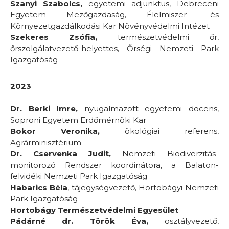
Szanyi Szabolcs,
egyetemi adjunktus, Debreceni
Egyetem Mezőgazdaság, Élelmiszer- és
Környezetgazdálkodási Kar Növényvédelmi Intézet
Szekeres Zsófia,
természetvédelmi őr,
őrszolgálatvezető-helyettes, Őrségi Nemzeti Park
Igazgatóság
2023
Dr. Berki Imre,
nyugalmazott egyetemi docens,
Soproni Egyetem Erdőmérnöki Kar
Bokor Veronika,
ökológiai referens,
Agrárminisztérium
Dr. Cservenka Judit,
Nemzeti Biodiverzitás-
monitorozó Rendszer koordinátora, a Balaton-
felvidéki Nemzeti Park Igazgatóság
Habarics Béla
, tájegységvezető, Hortobágyi Nemzeti
Park Igazgatóság
Hortobágy Természetvédelmi Egyesület
Pádárné dr. Török Éva,
osztályvezető,