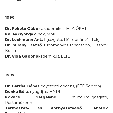
1996
Dr. Fekete Gábor
akadémikus, MTA ÖKBI
Kállay György
elnök, MME
Dr. Lechmann Antal
igazgató, Dél-dunántúli Tv.Ig.
Dr. Surányi Dezső
tudományos tanácsadó, Dísznöv.
Kut. Int.
Dr. Vida Gábor
akadémikus, ELTE
1995
Dr. Bartha Dénes
egyetemi docens, (EFE Sopron)
Dunka Béla
, nyugdíjas, HNPI
Kovács Gergelyné
múzeum-igazgató,
Postamúzeum
Természet- és Környezetvédő Tanárok