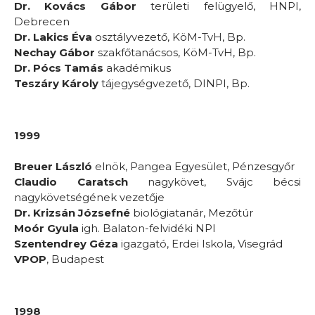
Dr. Kovács Gábor
területi felügyelő, HNPI,
Debrecen
Dr. Lakics Éva
osztályvezető, KöM-TvH, Bp.
Nechay Gábor
szakfőtanácsos, KöM-TvH, Bp.
Dr. Pócs Tamás
akadémikus
Teszáry Károly
tájegységvezető, DINPI, Bp.
1999
Breuer László
elnök, Pangea Egyesület, Pénzesgyőr
Claudio Caratsch
nagykövet, Svájc bécsi
nagykövetségének vezetője
Dr. Krizsán Józsefné
biológiatanár, Mezőtúr
Moór Gyula
igh. Balaton-felvidéki NPI
Szentendrey Géza
igazgató, Erdei Iskola, Visegrád
VPOP
, Budapest
1998