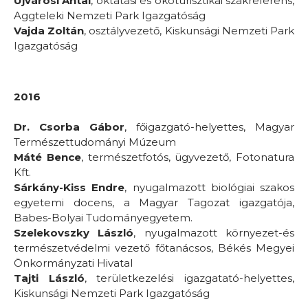
Újvárosi Antal
, oktatási és ökoturisztikai szakreferens,
Aggteleki Nemzeti Park Igazgatóság
Vajda Zoltán
, osztályvezető, Kiskunsági Nemzeti Park
Igazgatóság
2016
Dr. Csorba Gábor
, főigazgató-helyettes, Magyar
Természettudományi Múzeum
Máté Bence
, természetfotós, ügyvezető, Fotonatura
Kft.
Sárkány-Kiss Endre
, nyugalmazott biológiai szakos
egyetemi docens, a Magyar Tagozat igazgatója,
Babes-Bolyai Tudományegyetem.
Szelekovszky László
, nyugalmazott környezet-és
természetvédelmi vezető főtanácsos, Békés Megyei
Önkormányzati Hivatal
Tajti László
, területkezelési igazgatató-helyettes,
Kiskunsági Nemzeti Park Igazgatóság