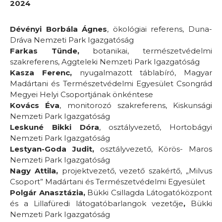
2024
Dévényi Borbála Ágnes
, ökológiai referens, Duna-
Dráva Nemzeti Park Igazgatóság
Farkas Tünde,
botanikai, természetvédelmi
szakreferens, Aggteleki Nemzeti Park Igazgatóság
Kasza Ferenc,
nyugalmazott táblabíró, Magyar
Madártani és Természetvédelmi Egyesület Csongrád
Megyei Helyi Csoportjának önkéntese
Kovács Éva
, monitorozó szakreferens, Kiskunsági
Nemzeti Park Igazgatóság
Leskuné Bikki Dóra
, osztályvezető, Hortobágyi
Nemzeti Park Igazgatóság
Lestyan-Goda Judit,
osztályvezető, Körös- Maros
Nemzeti Park Igazgatóság
Nagy Attila,
projektvezető, vezető szakértő, „Milvus
Csoport” Madártani és Természetvédelmi Egyesület
Polgár Anasztázia,
Bükki Csillagda Látogatóközpont
és a Lillafüredi látogatóbarlangok vezetője
,
Bükki
Nemzeti Park Igazgatóság