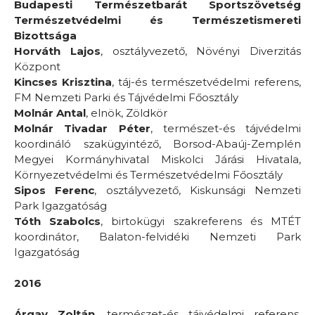
Budapesti Természetbarát Sportszövetség
Természetvédelmi és Természetismereti
Bizottsága
Horváth Lajos
, osztályvezető, Növényi Diverzitás
Központ
Kincses Krisztina
, táj-és természetvédelmi referens,
FM Nemzeti Parki és Tájvédelmi Főosztály
Molnár Antal
, elnök, Zöldkör
Molnár Tivadar Péter
, természet-és tájvédelmi
koordináló szakügyintéző, Borsod-Abaúj-Zemplén
Megyei Kormányhivatal Miskolci Járási Hivatala,
Környezetvédelmi és Természetvédelmi Főosztály
Sipos Ferenc
, osztályvezető, Kiskunsági Nemzeti
Park Igazgatóság
Tóth Szabolcs
, birtokügyi szakreferens és MTÉT
koordinátor, Balaton-felvidéki Nemzeti Park
Igazgatóság
2016
Árgay Zoltán
, természet-és tájvédelmi referens,