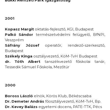
Bükki Nemzeti Park Igazgatóság
2001
Kopasz Margit
oktatás-fejlesztő, KGI, Budapest
Palkó Sándor
természetvédelmi felügyelő, BfNPI,
Veszprém
Sáfrány József
operatőr, rendező-szerkesztő,
Budapest
Székely Kinga
osztályvezető, KöM-TvH Budapest
dr. Tóth Albert
tanszékvezető főiskolai tanár,
Tessedik Sámuel Főiskola, Mezőtúr
2000
Boross László
elnök, Körös Klub, Békéscsaba
Dr. Demeter András
főosztályvezető, KöM-TvH, Bp.
Dr. Kevey Balázs
egyetemi docens, PATE-TTK, Pécs