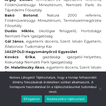
Földművelésügyi Minisztérium, Nemzeti Parki és
Tájvédelmi Főosztály
Bakó Botond
, Natura 2000 referens,
Földművelésügyi Minisztérium, Természetmegőrzési
Főosztály
Dudás Miklós
, ökológiai felügyelő, Hortobágyi
Nemzeti Park Igazgatóság
Gál János
, egyetemi docens, Szent István Egyetem,
Állatorvos- Tudományi Kar
JÁSZFÖLD Hagyományőrző Egyesület
Kovács Erika
, gazdasági igazgató-helyettes,
Kiskunsági Nemzeti Park Igazgatóság
Dr. Malatinszky Ákos
, egyetemi docens, Szent István
Egyetem
Mártonné Máthé Kinga
Kedves Látogató! Tájékoztatjuk, hogy a honlap felhasználói
, belföldi igazgató, Magyar
élmény fokozásának érdekében sütiket alkalmazunk. A
Turizmus Zrt.
honlapunk használatával ön a tájékoztatásunkat tudomásul
Mezei János
, tájegységvezető, Bükki Nemzeti Park
veszi.
Igazgatóság
Szerdahelyiné Bohák Mária
, birtokügyi referens,
Elfogadom
Adatkezelési tájékoztató
Balaton-felvidéki Nemzeti Park