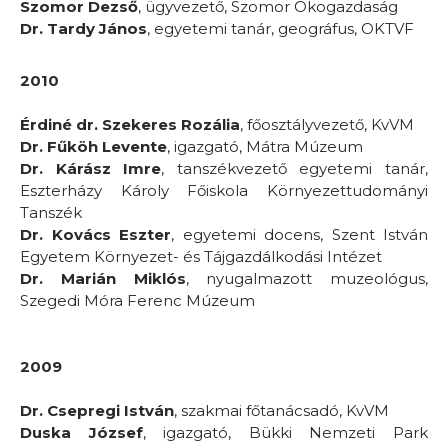
Szomor Dezső
, ügyvezető, Szomor Ökogazdaság
Dr. Tardy János
, egyetemi tanár, geográfus, OKTVF
2010
Érdiné dr. Szekeres Rozália
, főosztályvezető, KvVM
Dr. Fűköh Levente
, igazgató, Mátra Múzeum
Dr. Kárász Imre
, tanszékvezető egyetemi tanár,
Eszterházy Károly Főiskola Környezettudományi
Tanszék
Dr. Kovács Eszter
, egyetemi docens, Szent István
Egyetem Környezet- és Tájgazdálkodási Intézet
Dr. Marián Miklós
, nyugalmazott muzeológus,
Szegedi Móra Ferenc Múzeum
2009
Dr. Csepregi István
, szakmai főtanácsadó, KvVM
Duska József
, igazgató, Bükki Nemzeti Park