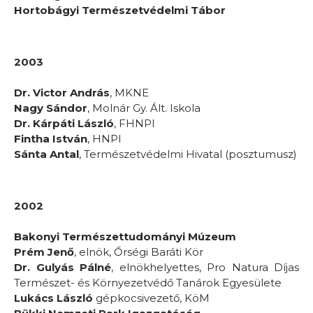
Hortobágyi Természetvédelmi Tábor
2003
Dr. Victor András
, MKNE
Nagy Sándor
, Molnár Gy. Ált. Iskola
Dr. Kárpáti László
, FHNPI
Fintha István
, HNPI
Sánta Antal
, Természetvédelmi Hivatal (posztumusz)
2002
Bakonyi Természettudományi Múzeum
Prém Jenő
, elnök, Őrségi Baráti Kör
Dr. Gulyás Pálné
, elnökhelyettes, Pro Natura Díjas
Természet- és Környezetvédő Tanárok Egyesülete
Lukács László
gépkocsivezető, KöM