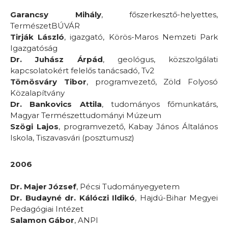
Garancsy Mihály
, főszerkesztő-helyettes,
TermészetBÚVÁR
Tirják László
, igazgató, Körös-Maros Nemzeti Park
Igazgatóság
Dr. Juhász Árpád
, geológus, közszolgálati
kapcsolatokért felelős tanácsadó, Tv2
Tömösváry Tibor
, programvezető, Zöld Folyosó
Közalapítvány
Dr. Bankovics Attila
, tudományos főmunkatárs,
Magyar Természettudományi Múzeum
Szögi Lajos
, programvezető, Kabay János Általános
Iskola, Tiszavasvári (posztumusz)
2006
Dr. Majer József
, Pécsi Tudományegyetem
Dr. Budayné dr. Kálóczi Ildikó
, Hajdú-Bihar Megyei
Pedagógiai Intézet
Salamon Gábor
, ANPI