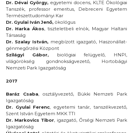
Dr. Dévai György,
egyetemi docens, KLTE Ökológiai
Tanszék, professor emeritus
,
Debreceni Egyetem
Természettudományi Kar
Dr. Gyulai Iván Jenő,
ökológus
Dr. Harka Ákos
, tiszteletbeli elnök, Magyar Haltani
Társaság
Dr. Szalay István,
megbízott igazgató, Haszonállat-
génmegőrzési Központ
Szilágyi Gábor,
biológiai felügyelő, HNPI,
világörökség gondnokságvezető, Hortobágyi
Nemzeti Park Igazgatóság
2017
Baráz Csaba
, osztályvezető, Bükki Nemzeti Park
Igazgatóság
Dr. Gyulai Ferenc
, egyetemi tanár, tanszékvezető,
Szent István Egyetem MKK TTI
Dr. Markovics Tibor
, igazgató, Őrségi Nemzeti Park
Igazgatóság