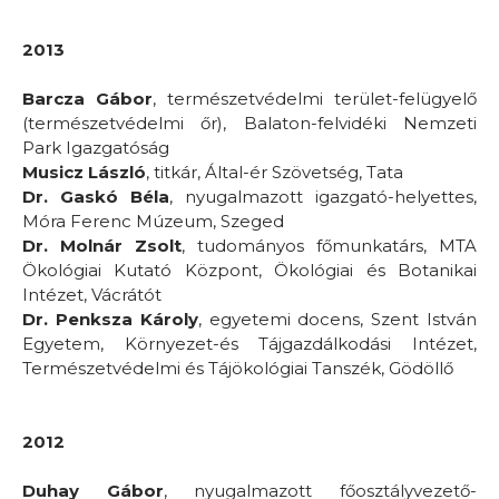
2013
Barcza Gábor
, természetvédelmi terület-felügyelő
(természetvédelmi őr), Balaton-felvidéki Nemzeti
Park Igazgatóság
Musicz László
, titkár, Által-ér Szövetség, Tata
Dr. Gaskó Béla
, nyugalmazott igazgató-helyettes,
Móra Ferenc Múzeum, Szeged
Dr. Molnár Zsolt
, tudományos főmunkatárs, MTA
Ökológiai Kutató Központ, Ökológiai és Botanikai
Intézet, Vácrátót
Dr. Penksza Károly
, egyetemi docens, Szent István
Egyetem, Környezet-és Tájgazdálkodási Intézet,
Természetvédelmi és Tájökológiai Tanszék, Gödöllő
2012
Duhay Gábor
, nyugalmazott főosztályvezető-