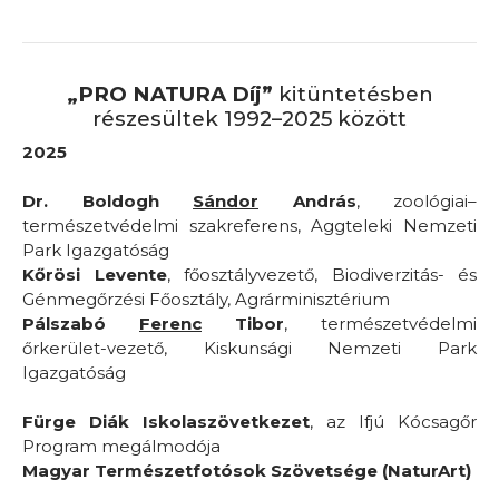
„PRO NATURA Díj”
kitüntetésben
részesültek 1992–2025 között
2025
Dr. Boldogh
Sándor
András
, zoológiai–
természetvédelmi szakreferens, Aggteleki Nemzeti
Park Igazgatóság
Kőrösi Levente
, főosztályvezető, Biodiverzitás- és
Génmegőrzési Főosztály, Agrárminisztérium
Pálszabó
Ferenc
Tibor
, természetvédelmi
őrkerület-vezető, Kiskunsági Nemzeti Park
Igazgatóság
Fürge Diák Iskolaszövetkezet
, az Ifjú Kócsagőr
Program megálmodója
Magyar Természetfotósok Szövetsége (NaturArt)