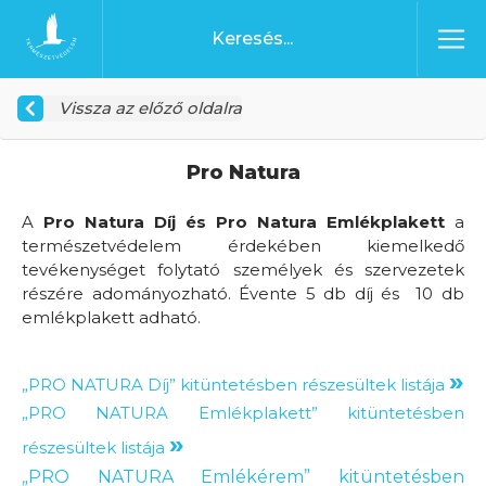
Ugrás a tartalomhoz
Főoldal
Vissza az előző oldalra
Pro Natura
A
Pro Natura Díj és Pro Natura Emlékplakett
a
természetvédelem érdekében kiemelkedő
tevékenységet folytató személyek és szervezetek
részére adományozható. Évente 5 db díj és 10 db
emlékplakett adható.
»
„PRO NATURA Díj” kitüntetésben részesültek listája
„PRO NATURA Emlékplakett” kitüntetésben
»
részesültek listája
„PRO NATURA Emlékérem” kitüntetésben