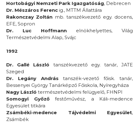
Hortobágyi Nemzeti Park Igazgatóság
, Debrecen
Dr. Mészáros Ferenc
ig., MTTM Állattára
Rakonczay Zoltán
mb. tanszékvezető egy. docens,
EFE, Sopron
Dr. Luc Hoffmann
elnökhelyettes, Világ
Természetvédelmi Alap, Svájc
1992
Dr. Gallé László
tanszékvezető egy. tanár, JATE
Szeged
Dr. Legány András
tanszék-vezető főisk. tanár,
Bessenyei György Tanárképző Főiskola, Nyíregyháza
Nagy László
természetvédelmi felügyelő, FHNPI
Somogyi Győző
festőművész, a Káli-medence
Egyesület titkára
Zsámbéki-medence Tájvédelmi Egyesület
,
Zsámbék