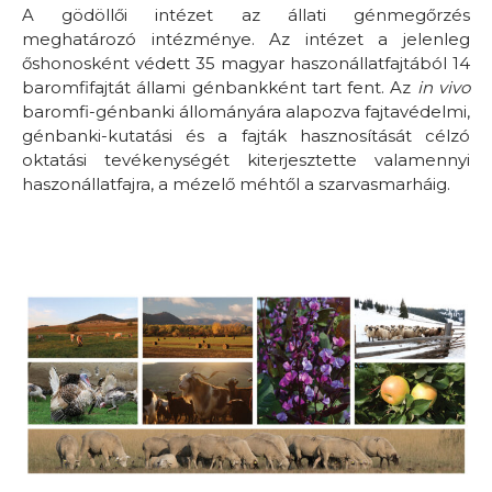
A gödöllői intézet az állati génmegőrzés
meghatározó intézménye. Az intézet a jelenleg
őshonosként védett 35 magyar haszonállatfajtából 14
baromfifajtát állami génbankként tart fent. Az
in vivo
baromfi-génbanki állományára alapozva fajtavédelmi,
génbanki-kutatási és a fajták hasznosítását célzó
oktatási tevékenységét kiterjesztette valamennyi
haszonállatfajra, a mézelő méhtől a szarvasmarháig.