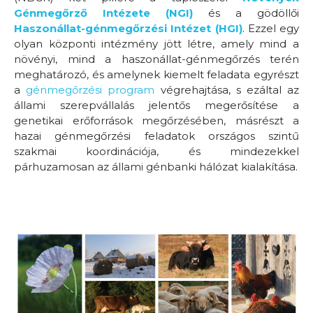
Génmegőrző Intézete (NGI)
és a gödöllői
Haszonállat-génmegőrzési Intézet (HGI)
. Ezzel egy
olyan központi intézmény jött létre, amely mind a
növényi, mind a haszonállat-génmegőrzés terén
meghatározó, és amelynek kiemelt feladata egyrészt
a
génmegőrzési program
végrehajtása, s ezáltal az
állami szerepvállalás jelentős megerősítése a
genetikai erőforrások megőrzésében, másrészt a
hazai génmegőrzési feladatok országos szintű
szakmai koordinációja, és mindezekkel
párhuzamosan az állami génbanki hálózat kialakítása.