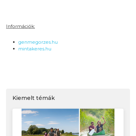
Információk:
genmegorzes.hu
mintakeres.hu
Kiemelt témák