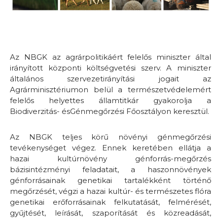
Az NBGK az agrárpolitikáért felelős miniszter által
irányított központi költségvetési szerv. A miniszter
általános szervezetirányítási jogait az
Agrárminisztériumon belül a természetvédelemért
felelős helyettes államtitkár gyakorolja a
Biodiverzitás- ésGénmegőrzési Főosztályon keresztül.
Az NBGK teljes körű növényi génmegőrzési
tevékenységet végez. Ennek keretében ellátja a
hazai kultúrnövény génforrás-megőrzés
bázisintézményi feladatait, a haszonnövények
génforrásainak genetikai tartalékként történő
megőrzését, végzi a hazai kultúr- és természetes flóra
genetikai erőforrásainak felkutatását, felmérését,
gyűjtését, leírását, szaporítását és közreadását,