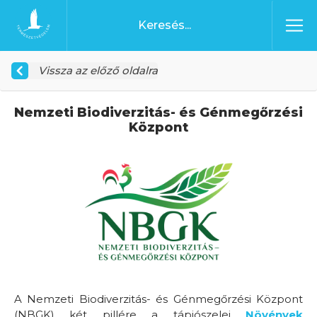
Ugrás a tartalomhoz
Főoldal
Vissza az előző oldalra
Nemzeti Biodiverzitás- és Génmegőrzési
Központ
A Nemzeti Biodiverzitás- és Génmegőrzési Központ
(NBGK) két pillére a tápiószelei
Növények