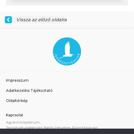
Vissza az előző oldalra
Impresszum
Adatkezelési Tájékoztató
Oldaltérkép
Kapcsolat
Agrárminisztérium,
Természetvédelemért felelős Helyettes Államtitkárság
E-mail:
tvhat@am.gov.hu