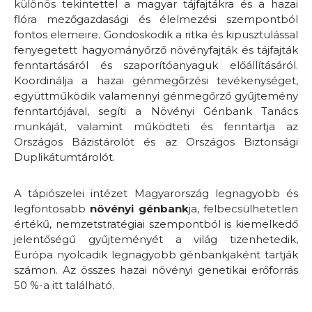
különös tekintettel a magyar tájfajtákra és a hazai
flóra mezőgazdasági és élelmezési szempontból
fontos elemeire. Gondoskodik a ritka és kipusztulással
fenyegetett hagyományőrző növényfajták és tájfajták
fenntartásáról és szaporítóanyaguk előállításáról.
Koordinálja a hazai génmegőrzési tevékenységet,
együttműködik valamennyi génmegőrző gyűjtemény
fenntartójával, segíti a Növényi Génbank Tanács
munkáját, valamint működteti és fenntartja az
Országos Bázistárolót és az Országos Biztonsági
Duplikátumtárolót.
A tápiószelei intézet Magyarország legnagyobb és
legfontosabb
növényi génbank
ja, felbecsülhetetlen
értékű, nemzetstratégiai szempontból is kiemelkedő
jelentőségű gyűjteményét a világ tizenhetedik,
Európa nyolcadik legnagyobb génbankjaként tartják
számon. Az összes hazai növényi genetikai erőforrás
50 %-a itt található.