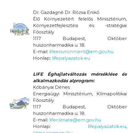
Dr. Gazdagné Dr. Rózsa Enikő
Élő Környezetért felelős Minisztérium,
Környezetfejlesztési és -stratégiai
Főosztály
1117 Budapest, Október
huszonharmadika u. 18.
E-mail:
lifeenvironment@em.gov.hu
Honlap:
lifepalyazatok.eu
LIFE Éghajlatváltozás mérséklése és
alkalmazkodás alprogram:
Kőbányai Dénes
Energiaügyi Minisztérium, Klímapolitikai
Főosztály
1117 Budapest, Október
huszonharmadika u. 18.
E-mail:
lifeclimate@em.gov.hu
Honlap:
lifepalyazatok.eu
,
klima.kormany.hu