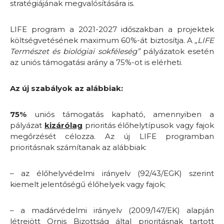
stratégiájának megvalósítására is.
LIFE program a 2021-2027 időszakban a projektek
költségvetésének maximum 60%-át biztosítja. A
„LIFE
Természet és biológiai sokféleség”
pályázatok esetén
az uniós támogatási arány a 75%-ot is elérheti.
Az új szabályok az alábbiak:
75%
uniós támogatás kapható, amennyiben a
pályázat
kizárólag
prioritás élőhelytípusok vagy fajok
megőrzését célozza. Az új LIFE programban
prioritásnak számítanak az alábbiak:
– az élőhelyvédelmi irányelv (92/43/EGK) szerint
kiemelt jelentőségű élőhelyek vagy fajok;
– a madárvédelmi irányelv (2009/147/EK) alapján
létrejött Ornis Bizottság által prioritásnak tartott