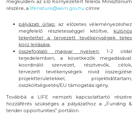
megküldeni az Élő Környezetért felelős Minisztérium
részére, a
lifenature@aem.gov.hu
címre:
pályázati űrlap:
az előzetes véleményezéshez
megfelelő részletességgel kitöltve
,
különös
tekintettel a tervezett tevékenységek teljes
körű
leírására
,
ö
sszefoglaló magyar nyelven:
1-2 oldal
terjedelemben, a következők megadásával:
koordináló szervezet, résztvevők, célok,
tervezett tevékenységek rövid összegzése
projektterületekkel, projektidőtartam,
összköltségvetés/EU támogatási igény.
Továbbá a LIFE nemzeti kapcsolattartó részére
hozzáférés szükséges a pályázathoz a „Funding &
tender opportunities” portálon.