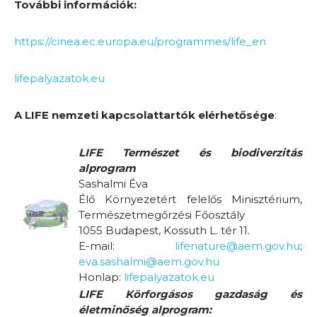
További információk:
https://cinea.ec.europa.eu/programmes/life_en
lifepalyazatok.eu
A LIFE nemzeti kapcsolattartók elérhetősége
:
LIFE Természet és biodiverzitás
alprogram
Sashalmi Éva
Élő Környezetért felelős Minisztérium,
Természetmegőrzési Főosztály
1055 Budapest, Kossuth L. tér 11.
E-mail:
lifenature@aem.gov.hu
;
eva.sashalmi@aem.gov.hu
Honlap:
lifepalyazatok.eu
LIFE Körforgásos gazdaság és
életminőség alprogram: