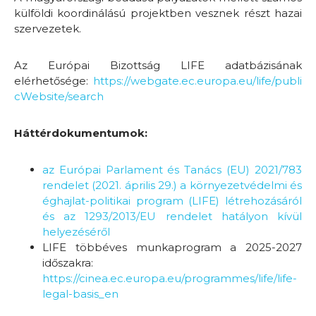
külföldi koordinálású projektben vesznek részt hazai
szervezetek.
Az Európai Bizottság LIFE adatbázisának
elérhetősége:
https://webgate.ec.europa.eu/life/publi
cWebsite/search
Háttérdokumentumok:
az Európai Parlament és Tanács (EU) 2021/783
rendelet (2021. április 29.) a környezetvédelmi és
éghajlat-politikai program (LIFE) létrehozásáról
és az 1293/2013/EU rendelet hatályon kívül
helyezéséről
LIFE többéves munkaprogram a 2025-2027
időszakra:
https://cinea.ec.europa.eu/programmes/life/life-
legal-basis_en