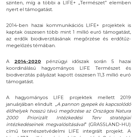
szinten, míg a többi a LIFE+ „Természet” elemben
nyert el támogatást.
2014-ben hazai kommunikációs LIFE+ projektek is
kaptak összesen több mint 1 millió euró támogatást,
az erdők biodiverzitásának megőrzése és erdőtűz-
megelőzés témában.
A
2014-2020
pénzügyi időszak során 5 hazai
koordinálású hagyományos LIFE Természet és
biodiverzitás pályázat kapott összesen 11,3 millió euró
támogatást.
A hagyományos LIFE projektek mellett 2019
januárjában elindult „
A pannon gyepek és kapcsolódó
élőhelyek hosszú távú megőrzése az Országos Natura
2000 Priorizált Intézkedési Terv stratégiai
intézkedéseinek megvalósításával
” (GRASSLAND-HU)
című természetvédelmi LIFE integrált projekt. A