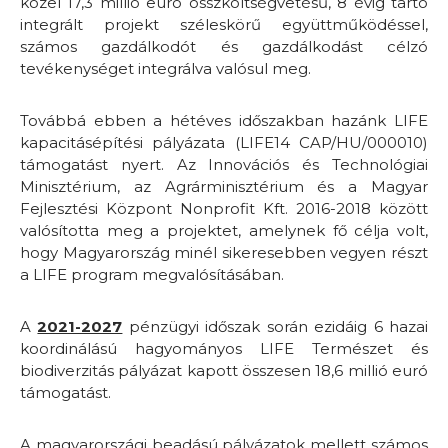
közel 17,3 millió euró összköltségvetésű, 8 évig tartó
integrált projekt széleskörű együttműködéssel,
számos gazdálkodót és gazdálkodást célzó
tevékenységet integrálva valósul meg.
Továbbá ebben a hétéves időszakban hazánk LIFE
kapacitásépítési pályázata (LIFE14 CAP/HU/000010)
támogatást nyert. Az Innovációs és Technológiai
Minisztérium, az Agrárminisztérium és a Magyar
Fejlesztési Központ Nonprofit Kft. 2016-2018 között
valósította meg a projektet, amelynek fő célja volt,
hogy Magyarország minél sikeresebben vegyen részt
a LIFE program megvalósításában.
A
2021-2027
pénzügyi időszak során ezidáig 6 hazai
koordinálású hagyományos LIFE Természet és
biodiverzitás pályázat kapott összesen 18,6 millió euró
támogatást.
A magyarországi beadású pályázatok mellett számos