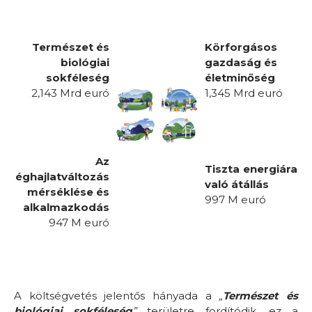
Természet és
Körforgásos
biológiai
gazdaság és
sokféleség
életminőség
2,143 Mrd euró
1,345 Mrd
euró
Az
Tiszta energiára
éghajlatváltozás
való átállás
mérséklése és
997 M
euró
alkalmazkodás
947 M
euró
A költségvetés jelentős hányada a
„
Természet és
biológiai sokféleség
”
területre fordítódik, ez a