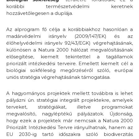
korábbi természetvédelmi keretnek
hozzávetőlegesen a duplája.
Az alprogram fő célja a korábbiakhoz hasonlóan a
madárvédelmi irányelv (2009/147/EK) és az
élőhelyvédelmi irányelv 92/43/EGK) végrehajtásának,
különösen a Natura 2000 hálózat megvalósításának
elősegítése, kiemelt tekintettel a tagállamok
priorizált intézkedési terveire. Emellett kiemelt cél a
biológiai sokféleség megőrzéséről szóló, európai
uniós stratégia végrehajtásának támogatása.
A hagyományos projektek mellett továbbra is lehet
pályázni ún. stratégiai integrált projektekre, amelyek
terveket, stratégiákat, illetve programokat
megvalósító, nagyléptékű pályázatok. Újdonság,
hogy ezek a projektek már nemcsak a Natura 2000
Priorizált Intézkedési Tervre irányulhatnak, hanem az
EU 2030-ig tartó időszakra szóló biodiverzitás