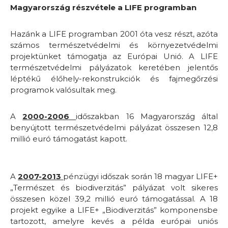
Magyarország részvétele a LIFE programban
Hazánk a LIFE programban 2001 óta vesz részt, azóta
számos természetvédelmi és környezetvédelmi
projektünket támogatja az Európai Unió. A LIFE
természetvédelmi pályázatok keretében jelentős
léptékű élőhely-rekonstrukciók és fajmegőrzési
programok valósultak meg.
A
2000-2006
időszakban 16 Magyarország által
benyújtott természetvédelmi pályázat összesen 12,8
millió euró támogatást kapott.
A
2007-2013
pénzügyi időszak során 18 magyar LIFE+
„Természet és biodiverzitás” pályázat volt sikeres
összesen közel 39,2 millió euró támogatással. A 18
projekt egyike a LIFE+ „Biodiverzitás” komponensbe
tartozott, amelyre kevés a példa európai uniós