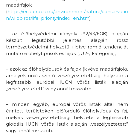
madárfajok
(
https://ec.europa.eu/environment/nature/conservatio
n/wildbirds/life_priority/index_en.htm
)
– az élőhelyvédelmi irányelv (92/43/EGK) alapján
készült legutóbbi jelentés alapján rossz
természetvédelmi helyzetű, illetve romló tendenciát
mutató élőhelytípusok és fajok („U2-„ kategória);
– azok az élőhelytípusok és fajok (kivéve madárfajok),
amelyek uniós szintű veszélyeztetettségi helyzete a
legfrissebb európai IUCN vörös listák alapján
„veszélyeztetett” vagy annál rosszabb;
– minden egyéb, európai vörös listák által nem
érintett területeken előforduló élőhelytípus és faj,
melyek veszélyeztetettségi helyzete a legfrissebb
globális IUCN vörös listák alapján „veszélyeztetett”
vagy annál rosszabb.