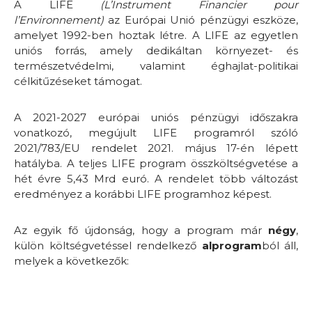
A LIFE
(L’Instrument Financier pour
l’Environnement)
az Európai Unió pénzügyi eszköze,
amelyet 1992-ben hoztak létre. A LIFE az egyetlen
uniós forrás, amely dedikáltan környezet- és
természetvédelmi, valamint éghajlat-politikai
célkitűzéseket támogat.
A 2021-2027 európai uniós pénzügyi időszakra
vonatkozó, megújult LIFE programról szóló
2021/783/EU rendelet 2021. május 17-én lépett
hatályba. A teljes LIFE program összköltségvetése a
hét évre 5,43 Mrd euró. A rendelet több változást
eredményez a korábbi LIFE programhoz képest.
Az egyik fő újdonság, hogy a program már
négy
,
külön költségvetéssel rendelkező
alprogram
ból áll,
melyek a következők: