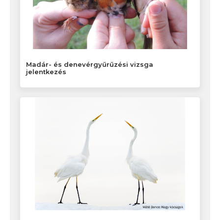
Madár- és denevérgyűrűzési vizsga
jelentkezés