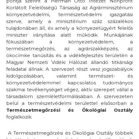
pontja szerint a Herman Ottó Intézet Nonprofit
Korlátolt Felelősségű Társaság az Agrárminisztérium
környezetvédelmi, természetvédelmi igazgatási
szerve, amely a minisztérium száz százalékos
tulajdonában áll, és amely a környezetügyért felelős
miniszter irányítása alatt működik. Munkájának
fókuszában a környezetvédelem, a
természetmegőrzés, az agrárszakképzés, az
ökocímke tanúsítás és a vidékfejlesztés területén a
Magyar Nemzeti Vidéki Hálózat állandó titkársági
feladatai állnak. A szervezet részt vesz jogszabályok
kidolgozásában, valamint természet- és
környezetvédelemmel kapcsolatos tudományos
szakmai tevékenységet végez, aktív szerepet vállal a
társadalom szemléletformálásában. A szervezeten
belül a természetvédelmi területtel elsősorban a
Természetmegőrzési és Ökológiai Osztály
foglalkozik.
A Természetmegőrzési és Ökológiai Osztály többek