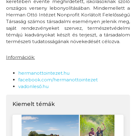
keretében évente meghirdetett, iskolásoknak szóló
országos verseny lebonyolításában. Mindemellett a
Herman Ottó Intézet Nonprofit Korlátolt Felelősségű
Társaság számos társadalmi eseményen jelenik meg,
saját rendezvényeket szervez, természetvédelmi
témájú kiadványokat készít és terjeszt, a társadalom
természeti tudatosságának növekedését célozva.
Információk:
hermanottointezet.hu
facebook.com/hermanottointezet
vadonleső.hu
Kiemelt témák