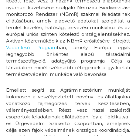
között részt vesz a hazánk természeti állapotának
nyomon követésére szolgáló Nemzeti Biodiverzitás-
monitorozó Rendszer (NBmR) szakmai feladatainak
ellátásában, amely alapvető adatokat szolgáltat a
terület kezelési, hatósági, tervezési munkáihoz és az
európai uniós szinten kötelező országjelentésekhez.
Aktívan közreműködik az NBmR erősítésére létrejött
Vadonleső Program
ban, amely Európa egyik
legnagyobb önkéntes alapú társadalmi
természetfigyelő, adatgyűjtő programja. Célja a
társadalom minél szélesebb rétegeinek a gyakorlati
természetvédelmi munkába való bevonása.
Emellett segíti az Agrárminisztérium munkáját
különösen a veszélyeztetett növény- és állatfajokra
vonatkozó fajmegőrzési tervek készítésében,
véleményezésében. Részt vesz hazai szakértői
csoportok feladatainak ellátásában, így a Földikutya-
és Ürgevédelmi Szakértői Csoportban, amelynek
célja ezen fajok védelmének országos koordinációja,