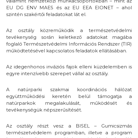
valamint nemzetközi munkacsoportokban – mint az
EU DG ENV MAES és az EU EEA EIONET – ahol
szintén szakértői feladatokat lát el.
Az osztály közreműködik a természetvédelmi
tevékenység során keletkező adatokat magába
foglaló Természetvédelmi Információs Rendszer (TIR)
működtetésével kapcsolatos feladatok ellátásában.
Az idegenhonos inváziós fajok elleni küzdelemben is
egyre intenzívebb szerepet vállal az osztály.
A natúrparki szakmai koordinációs hálózat
együttműködési keretén belül támogatja a
natúrparkok megalakulását, működését és
tevékenységük népszerűsítését.
Az osztály részt vesz a BISEL – Gumicsizmás
természetvédelem programban, illetve a program