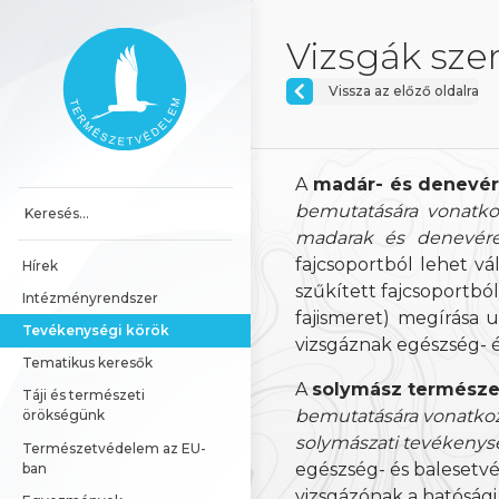
Ugrás a tartalomhoz
Főoldal
Vizsgák sze
Vissza az előző oldalra
A
madár- és denevér
bemutatására vonatkoz
madarak és denevére
fajcsoportból lehet v
Hírek
szűkített fajcsoportból
Intézményrendszer
fajismeret) megírása 
Tevékenységi körök
vizsgáznak egészség- é
Tematikus keresők
A
solymász természe
Táji és természeti 
bemutatására vonatkozó
örökségünk
solymászati tevékenysé
Természetvédelem az EU-
egészség- és balesetv
ban
vizsgázónak a hatósági