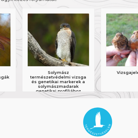
Solymász
Vizsgajel
sgák
természetvédelmi vizsga
és genetikai markerek a
solymászmadarak
genetikai profiljához