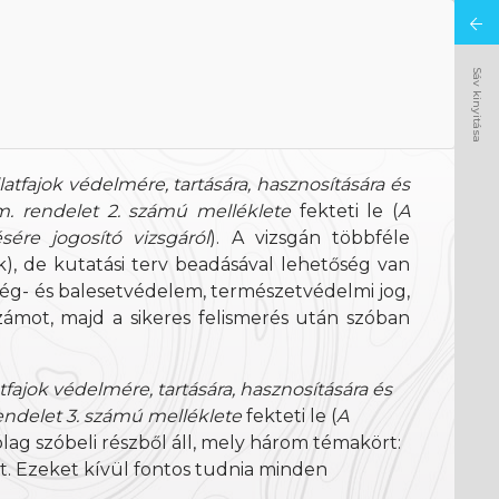
Sáv kinyitása
latfajok védelmére, tartására, hasznosítására és
rm. rendelet 2. számú melléklete
fekteti le (
A
re jogosító vizsgáról
). A vizsgán többféle
), de kutatási terv beadásával lehetőség van
szség- és balesetvédelem, természetvédelmi jog,
zámot, majd a sikeres felismerés után szóban
atfajok védelmére, tartására, hasznosítására és
 rendelet 3. számú melléklete
fekteti le (
A
rólag szóbeli részből áll, mely három témakört:
. Ezeket kívül fontos tudnia minden