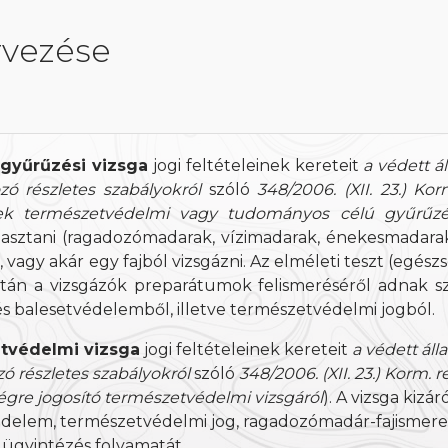
rvezése
gyűrűzési vizsga
jogi feltételeinek kereteit
a védett ál
ó részletes szabályokról
szóló
348/2006. (XII. 23.) Ko
k természetvédelmi vagy tudományos célú gyűrűzésé
álasztani (ragadozómadarak, vízimadarak, énekesmadarak
, vagy akár egy fajból vizsgázni. Az elméleti teszt (egé
után a vizsgázók preparátumok felismeréséről adnak s
s balesetvédelemből, illetve természetvédelmi jogból.
tvédelmi vizsga
jogi feltételeinek kereteit
a védett áll
 részletes szabályokról
szóló
348/2006. (XII. 23.) Korm.
gre jogosító természetvédelmi vizsgáról
). A vizsga kizá
édelem, természetvédelmi jog, ragadozómadár-fajismeret
 ügyintézés folyamatát.