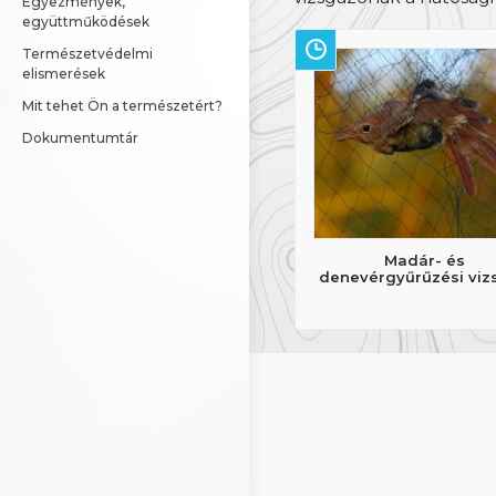
Egyezmények, 
együttműködések
Természetvédelmi 
elismerések
Mit tehet Ön a természetért?
Dokumentumtár
Madár- és
denevérgyűrűzési viz