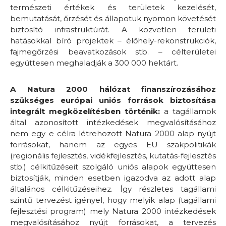
természeti értékek és területek kezelését,
bemutatását, őrzését és állapotuk nyomon követését
biztosító infrastruktúrát. A közvetlen területi
hatásokkal bíró projektek – élőhely-rekonstrukciók,
fajmegőrzési beavatkozások stb. – célterületei
együttesen meghaladják a 300 000 hektárt.
A Natura 2000 hálózat finanszírozásához
szükséges európai uniós források biztosítása
integrált megközelítésben történik:
a tagállamok
által azonosított intézkedések megvalósításához
nem egy e célra létrehozott Natura 2000 alap nyújt
forrásokat, hanem az egyes EU szakpolitikák
(regionális fejlesztés, vidékfejlesztés, kutatás-fejlesztés
stb.) célkitűzéseit szolgáló uniós alapok együttesen
biztosítják, minden esetben igazodva az adott alap
általános célkitűzéseihez. Így részletes tagállami
szintű tervezést igényel, hogy melyik alap (tagállami
fejlesztési program) mely Natura 2000 intézkedések
megvalósításához nyújt forrásokat, a tervezés