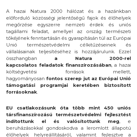
A hazai Natura 2000 hálózat és a hazánkban
előforduló közösségi jelentőségű fajok és élőhelyek
megőrzése egyszerre nemzeti érdek és uniós
tagállami feladat, amellyel az ország természeti
tőkéjének fenntartásán és gyarapításán túl az Európai
Unió természetvédelmi célkitűzéseinek és
vállalásainak teljesítéséhez is hozzájárulunk. Ezzel
összhangban
a Natura 2000-rel
kapcsolatos
feladatok finanszírozásában
, a hazai
költségvetési források mellett,
hagyományosan
fontos szerep jut az Európai Unió
támogatási programjai keretében biztosított
forrásoknak
.
EU csatlakozásunk óta több mint 450 uniós
társfinanszírozású természetvédelmi fejlesztést
indítottunk el és valósítottunk meg
, e
beruházásokkal gondoskodva a leromlott állapotú
élőhelyek helyreállításáról, valamint fejlesztve a