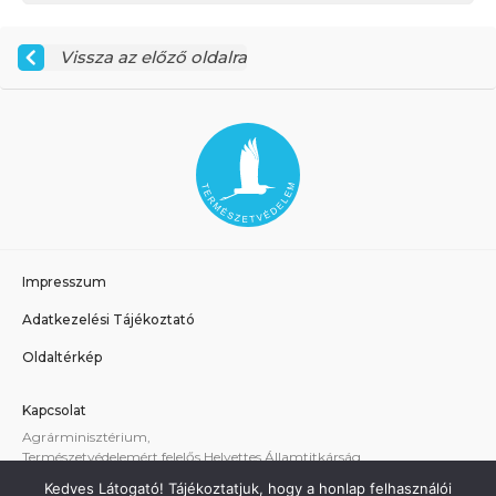
Vissza az előző oldalra
Impresszum
Adatkezelési Tájékoztató
Oldaltérkép
Kapcsolat
Agrárminisztérium,
Természetvédelemért felelős Helyettes Államtitkárság
E-mail:
tvhat@am.gov.hu
Kedves Látogató! Tájékoztatjuk, hogy a honlap felhasználói