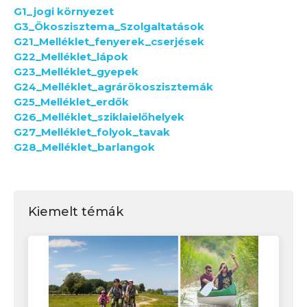
G1_jogi környezet
G3_Ökoszisztema_Szolgaltatások
G21_Melléklet_fenyerek_cserjések
G22_Melléklet_lápok
G23_Melléklet_gyepek
G24_Melléklet_agrárökoszisztemák
G25_Melléklet_erdők
G26_Melléklet_sziklaielőhelyek
G27_Melléklet_folyok_tavak
G28_Melléklet_barlangok
Kiemelt témák