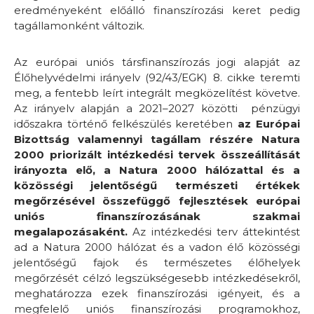
eredményeként előálló finanszírozási keret pedig
tagállamonként változik.
Az európai uniós társfinanszírozás jogi alapját az
Élőhelyvédelmi irányelv (92/43/EGK) 8. cikke teremti
meg, a fentebb leírt integrált megközelítést követve.
Az irányelv alapján a 2021–2027 közötti pénzügyi
időszakra történő felkészülés keretében
az Európai
Bizottság valamennyi tagállam részére Natura
2000 priorizált intézkedési tervek összeállítását
irányozta elő, a Natura 2000 hálózattal és a
közösségi jelentőségű természeti értékek
megőrzésével összefüggő fejlesztések európai
uniós finanszírozásának szakmai
megalapozásaként.
Az intézkedési terv áttekintést
ad a Natura 2000 hálózat és a vadon élő közösségi
jelentőségű fajok és természetes élőhelyek
megőrzését célzó legszükségesebb intézkedésekről,
meghatározza ezek finanszírozási igényeit, és a
megfelelő uniós finanszírozási programokhoz,