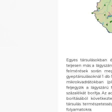
Egyes társulásokban é
teljesen más a lágyszár
felmérések során meg
gyeptársulásoknál 1 db
mikrokvadrátokban (p
feljegyzik a lágyszárú
százalékát borítja. Az a
borításából következt
társulás természetessé
folyamatokra.