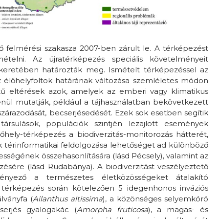
ső felmérési szakasza 2007-ben zárult le. A térképezést
ételni. Az újratérképezés speciális követelményeit
 keretében határozták meg. Ismételt térképezéssel az
az élőhelyfoltok határának változása szemléletes módon
tű eltérések azok, amelyek az emberi vagy klimatikus
enül mutatják, például a tájhasználatban bekövetkezett
 szárazodását, becserjésedését. Ezek sok esetben segítik
ársulások, populációk szintjén lezajlott események
őhely-térképezés a biodiverzitás-monitorozás hátterét,
k térinformatikai feldolgozása lehetőséget ad különböző
ességének összehasonlítására (lásd Pécsely), valamint az
zésére (lásd Rudabánya). A biodiverzitást veszélyeztető
ényező a természetes életközösségeket átalakító
A térképezés során kötelezően 5 idegenhonos inváziós
lványfa (
Ailanthus altissima
), a közönséges selyemkóró
cserjés gyalogakác (
Amorpha fruticosa
), a magas- és