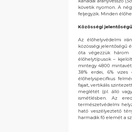
kanadai aranyvessző (
So
követik nyomon. A négy
feljegyzik. Minden élőhe
Közösségi jelentőségű
Az élőhelyvédelmi irá
közösségi jelentőségű él
óta végezzük három n
élőhelytípusok – kijelö
mintegy 4800 mintavéte
38% erdei, 6% vizes é
élőhelyspecifkus felmér
fajait, vertikális szinte
meglétét (pl. álló vag
ismétlésben. Az ere
természetvédelmi helyz
ható veszélyeztető tén
harmadik fő elemét a sze