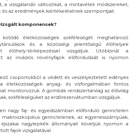
t, a vizsgálandó változókat, a mintavételi módszereket,
t és az eredmények kiértékelésének szempontjait.
 vizsgált komponensek?
 kötődő életközösségek sokféleségét meghatározó
társulások és a közösségi jelentőségű élőhelyek
nt élőhely-térképezéssel vizsgáljuk. Utóbbinál a
t az inváziós növényfajok előfordulását is nyomon
ező csoportokból a védett és veszélyeztetett edényes
 a életközösségek anyag- és vízforgalmában fontos
at monitorozzuk. A gombák rendszertanilag az élővilág
ak, sokféleségüket az erdőrezervátumban vizsgáljuk.
en nagy faj- és egyedszámban előforduló gerinctelen
zi makroszkopikus gerinctelenek, az egyenesszárnyúak,
 éjszakai nagylepkék állományait követjük nyomon a
ott fajok vizsgálatával.