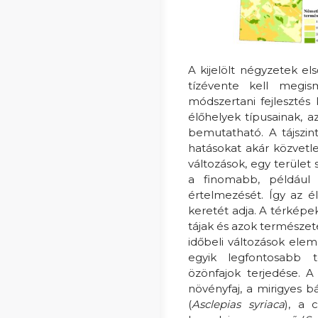
A kijelölt négyzetek el
tízévente kell megism
módszertani fejlesztés
élőhelyek típusainak, 
bemutatható. A tájszin
hatásokat akár közvetl
változások, egy terület
a finomabb, például t
értelmezését. Így az él
keretét adja. A térképe
tájak és azok természet
időbeli változások elem
egyik legfontosabb t
özönfajok terjedése. 
növényfaj, a mirigyes bá
(
Asclepias syriaca
), a 