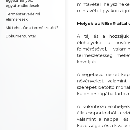
Egyezmények, 
mintavételi helyszíneke
együttműködések
mintavételi gyakoriságo
Természetvédelmi 
elismerések
Melyek az NBmR által
Mit tehet Ön a természetért?
A táj és a hozzájuk
Dokumentumtár
élőhelyeket a növény
felmérésével, valami
természetesség mellet
követjük.
A vegetáció részét kép
növényeket, valamint
szerepet betöltő mohák
külön országába tartozn
A különböző élőhelyek
állatcsoportokból a ví
valamint a nappali és
közösségek és a kiválaszt