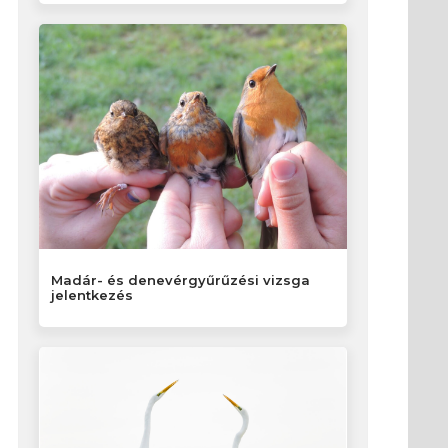
Madár- és denevérgyűrűzési vizsga
jelentkezés