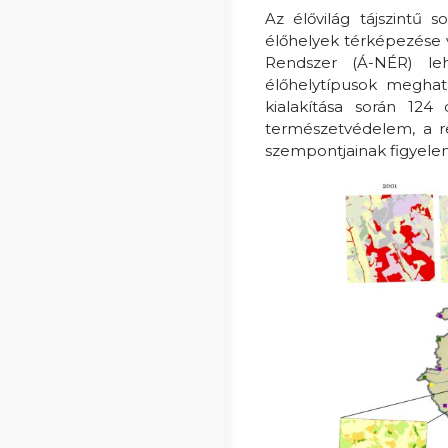
Az élővilág tájszintű
élőhelyek térképezése v
Rendszer (Á-NÉR) le
élőhelytípusok meghat
kialakítása során 124
természetvédelem, a re
szempontjainak figyele