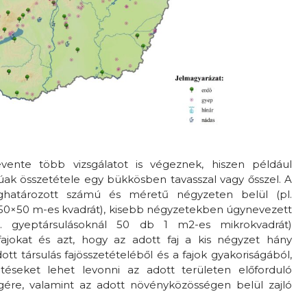
vente több vizsgálatot is végeznek, hiszen például
úak összetétele egy bükkösben tavasszal vagy ősszel. A
határozott számú és méretű négyzeten belül (pl.
 50×50 m-es kvadrát), kisebb négyzetekben úgynevezett
l. gyeptársulásoknál 50 db 1 m2-es mikrokvadrát)
 fajokat és azt, hogy az adott faj a kis négyzet hány
dott társulás fajösszetételéből és a fajok gyakoriságából,
etéseket lehet levonni az adott területen előforduló
gére, valamint az adott növényközösségen belül zajló