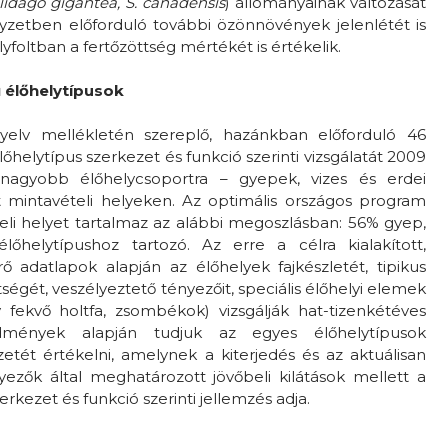
lidago gigantea, S. canadensis
) állományainak változását
zetben előforduló további özönnövények jelenlétét is
lyfoltban a fertőzöttség mértékét is értékelik.
 élőhelytípusok
nyelv mellékletén szereplő, hazánkban előforduló 46
őhelytípus szerkezet és funkció szerinti vizsgálatát 2009
agyobb élőhelycsoportra – gyepek, vizes és erdei
lt mintavételi helyeken. Az optimális országos program
li helyet tartalmaz az alábbi megoszlásban: 56% gyep,
lőhelytípushoz tartozó. Az erre a célra kialakított,
ő adatlapok alapján az élőhelyek fajkészletét, tipikus
zettségét, veszélyeztető tényezőit, speciális élőhelyi elemek
y fekvő holtfa, zsombékok) vizsgálják hat-tizenkétéves
dmények alapján tudjuk az egyes élőhelytípusok
etét értékelni, amelynek a kiterjedés és az aktuálisan
yezők által meghatározott jövőbeli kilátások mellett a
rkezet és funkció szerinti jellemzés adja.