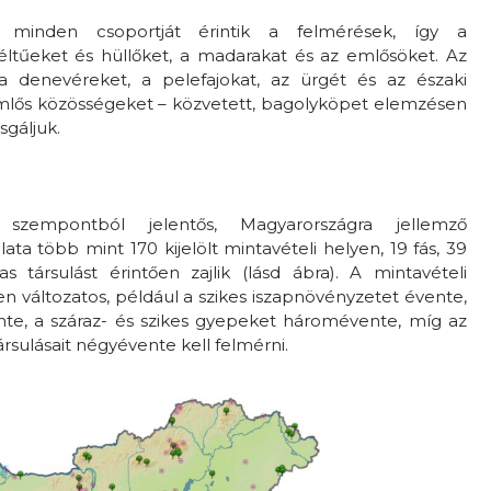
k minden csoportját érintik a felmérések, így a
éltűeket és hüllőket, a madarakat és az emlősöket. Az
a denevéreket, a pelefajokat, az ürgét és az északi
emlős közösségeket – közvetett, bagolyköpet elemzésen
sgáljuk.
szempontból jelentős, Magyarországra jellemző
ata több mint 170 kijelölt mintavételi helyen, 19 fás, 39
s társulást érintően zajlik (lásd ábra). A mintavételi
 változatos, például a szikes iszapnövényzetet évente,
nte, a száraz- és szikes gyepeket háromévente, míg az
rsulásait négyévente kell felmérni.