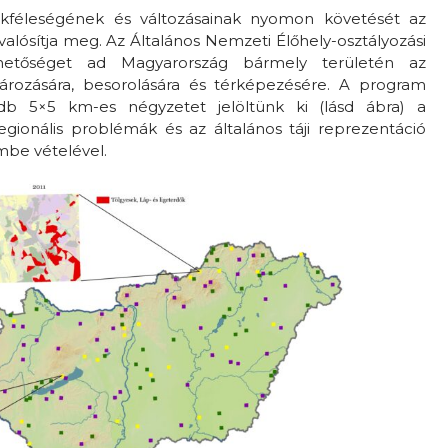
 sokféleségének és változásainak nyomon követését az
alósítja meg. Az Általános Nemzeti Élőhely-osztályozási
hetőséget ad Magyarország bármely területén az
ározására, besorolására és térképezésére. A program
 db 5×5 km-es négyzetet jelöltünk ki (lásd ábra) a
gionális problémák és az általános táji reprezentáció
mbe vételével.