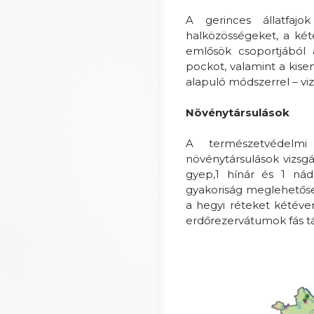
A gerinces állatfajo
halközösségeket, a két
emlősök csoportjából 
pockot, valamint a kis
alapuló módszerrel – viz
Növénytársulások
A természetvédelmi 
növénytársulások vizsgál
gyep,1 hínár és 1 náda
gyakoriság meglehetősen
a hegyi réteket kétéve
erdőrezervátumok fás tá