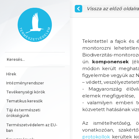
Ugrás a tartalomhoz
Vissza az előző oldalra
Főoldal
Tekintettel a fajok és
monitorozni lehetetle
Biodiverzitás-monitoro
ún.
komponensek
(él
módon került meghatár
Hírek
figyelembe vegyük az N
– védett, veszélyeztete
Intézményrendszer
­- Magyarország élővi
Tevékenységi körök
elemek megfigyelése,
Tematikus keresők
-­ valamilyen emberi 
közvetett hatásának vizs
Táji és természeti 
örökségünk
Az ismételhetőség, 
Természetvédelem az EU-
vonatkozóan, szakértő
ban
protokollok
kerültek ki