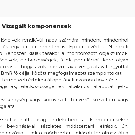
Vizsgált komponensek
 élőhelyek rendkívül nagy számára, mindent mindenhol
n és egyben értelmetlen is. Éppen ezért a Nemzeti
zó Rendszer kialakításakor a monitorozott objektumok,
őhelyek, életközösségek, fajok populációi) köre olyan
ozásra, hogy azok hosszú távú vizsgálatával egyúttal
BmR fő céljai között megfogalmazott szempontokat:
tt természeti értékek állapotának nyomon követése,
lágának, életközösségeinek általános állapotát jelző
tevékenység vagy környezeti tényező közvetlen vagy
gálata.
összehasonlíthatóság érdekében a komponensekre
k bevonásával, részletes módszertani leírások, ún.
dolgozásra. Ezek a módszertani leírások tartalmazzák a