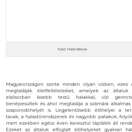
Fotó: Máté Bence
Magyarországon szinte minden olyan vízben, vizes 
megtalálják életfeltételeiket, amelyek az általuk 
elsősorban kisebb testű halakkal, vízi gerincte
benépesültek és ahol megtalálja a számára alkalmas
szaporodóhelyét is. Legjelentősebb élőhelyei a te
tavak, a halastórendszerek és nagyobb patakok, folyók
mert ezekben egész éven keresztül táplálék áll rende
Ezeket az általuk elfoglalt élőhelyeket gyakran háb