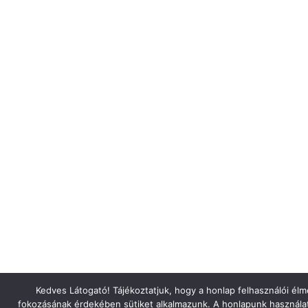
Kedves Látogató! Tájékoztatjuk, hogy a honlap felhasználói él
fokozásának érdekében sütiket alkalmazunk. A honlapunk használa