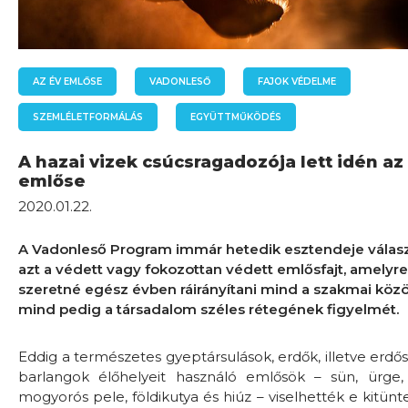
AZ ÉV EMLŐSE
VADONLESŐ
FAJOK VÉDELME
SZEMLÉLETFORMÁLÁS
EGYÜTTMŰKÖDÉS
A hazai vizek csúcsragadozója lett idén az
emlőse
2020.01.22.
A Vadonleső Program immár hetedik esztendeje válas
azt a védett vagy fokozottan védett emlősfajt, amelyre
szeretné egész évben ráirányítani mind a szakmai köz
mind pedig a társadalom széles rétegének figyelmét.
Eddig a természetes gyeptársulások, erdők, illetve erdő
barlangok élőhelyeit használó emlősök – sün, ürge,
mogyorós pele, földikutya és hiúz – viselhették e kitünt