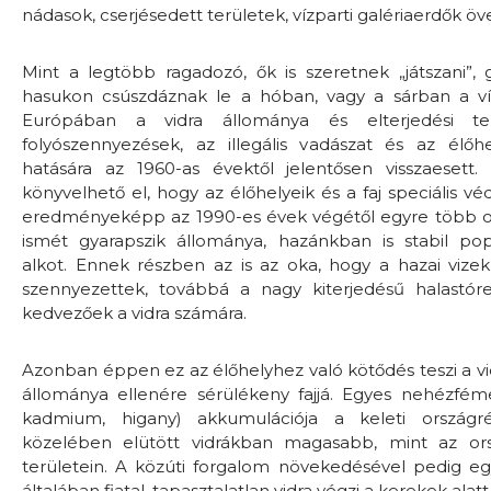
nádasok, cserjésedett területek, vízparti galériaerdők öve
Mint a legtöbb ragadozó, ők is szeretnek „játszani”, 
hasukon csúszdáznak le a hóban, vagy a sárban a vízf
Európában a vidra állománya és elterjedési te
folyószennyezések, az illegális vadászat és az élőhe
hatására az 1960-as évektől jelentősen visszaesett. 
könyvelhető el, hogy az élőhelyeik és a faj speciális 
eredményeképp az 1990-es évek végétől egyre több 
ismét gyarapszik állománya, hazánkban is stabil pop
alkot. Ennek részben az is az oka, hogy a hazai vize
szennyezettek, továbbá a nagy kiterjedésű halastór
kedvezőek a vidra számára.
Azonban éppen ez az élőhelyhez való kötődés teszi a vid
állománya ellenére sérülékeny fajjá. Egyes nehézfém
kadmium, higany) akkumulációja a keleti országré
közelében elütött vidrákban magasabb, mint az o
területein. A közúti forgalom növekedésével pedig eg
általában fiatal, tapasztalatlan vidra végzi a kerekek alatt