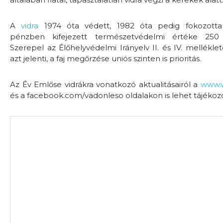
A
vidra
1974 óta védett, 1982 óta pedig fokozotta
pénzben kifejezett természetvédelmi értéke 250
Szerepel az Élőhelyvédelmi Irányelv II. és IV. melléklet
azt jelenti, a faj megőrzése uniós szinten is prioritás.
Az Év Emlőse vidrákra vonatkozó aktualitásairól a
www.v
és a facebook.com/vadonleso oldalakon is lehet tájékoz