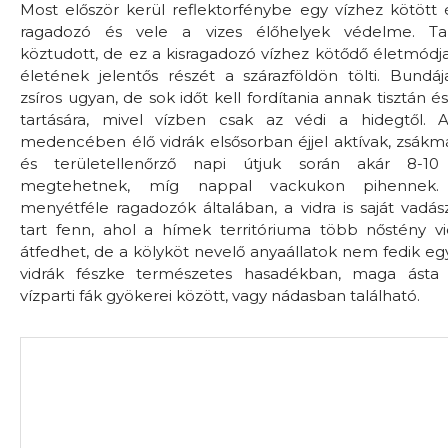
Most először kerül reflektorfénybe egy vízhez kötött
ragadozó és vele a vizes élőhelyek védelme. T
köztudott, de ez a kisragadozó vízhez kötődő életmódj
életének jelentős részét a szárazföldön tölti. Bundáj
zsíros ugyan, de sok időt kell fordítania annak tisztán é
tartására, mivel vízben csak az védi a hidegtől. 
medencében élő vidrák elsősorban éjjel aktívak, zsákm
és területellenőrző napi útjuk során akár 8-10
megtehetnek, míg nappal vackukon pihennek
menyétféle ragadozók általában, a vidra is saját vadás
tart fenn, ahol a hímek territóriuma több nőstény vid
átfedhet, de a kölyköt nevelő anyaállatok nem fedik e
vidrák fészke természetes hasadékban, maga ásta
vízparti fák gyökerei között, vagy nádasban található.