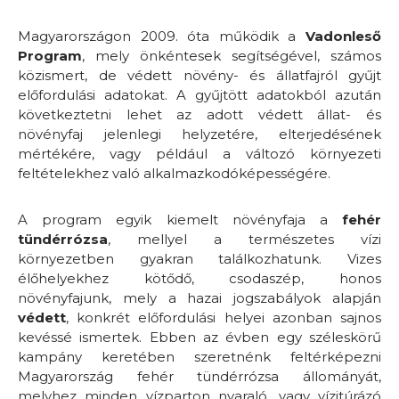
Magyarországon 2009. óta működik a
Vadonleső
Program
, mely önkéntesek segítségével, számos
közismert, de védett növény- és állatfajról gyűjt
előfordulási adatokat. A gyűjtött adatokból azután
következtetni lehet az adott védett állat- és
növényfaj jelenlegi helyzetére, elterjedésének
mértékére, vagy például a változó környezeti
feltételekhez való alkalmazkodóképességére.
A program egyik kiemelt növényfaja a
fehér
tündérrózsa
, mellyel a természetes vízi
környezetben gyakran találkozhatunk. Vizes
élőhelyekhez kötődő, csodaszép, honos
növényfajunk, mely a hazai jogszabályok alapján
védett
, konkrét előfordulási helyei azonban sajnos
kevéssé ismertek. Ebben az évben egy széleskörű
kampány keretében szeretnénk feltérképezni
Magyarország fehér tündérrózsa állományát,
melyhez minden vízparton nyaraló, vagy vízitúrázó