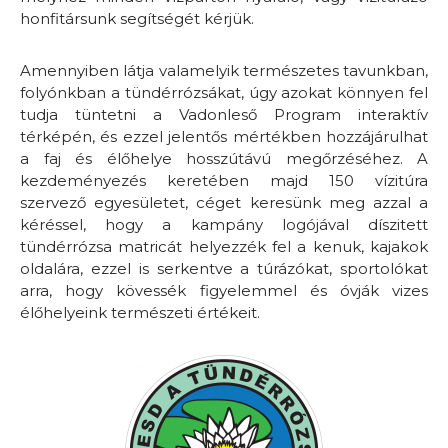
honfitársunk segítségét kérjük.
Amennyiben látja valamelyik természetes tavunkban,
folyónkban a tündérrózsákat, úgy azokat könnyen fel
tudja tüntetni a Vadonleső Program interaktív
térképén, és ezzel jelentős mértékben hozzájárulhat
a faj és élőhelye hosszútávú megőrzéséhez. A
kezdeményezés keretében majd 150 vízitúra
szervező egyesületet, céget keresünk meg azzal a
kéréssel, hogy a kampány logójával díszitett
tündérrózsa matricát helyezzék fel a kenuk, kajakok
oldalára, ezzel is serkentve a túrázókat, sportolókat
arra, hogy kövessék figyelemmel és óvják vizes
élőhelyeink természeti értékeit.