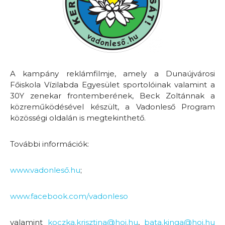
A kampány reklámfilmje, amely a Dunaújvárosi
Főiskola Vízilabda Egyesület sportolóinak valamint a
30Y zenekar frontemberének, Beck Zoltánnak a
közreműködésével készült, a Vadonleső Program
közösségi oldalán is megtekinthető.
További információk:
www.vadonleső.hu
;
www.facebook.com/vadonleso
valamint
koczka.krisztina@hoi.hu
,
bata.kinga@hoi.hu