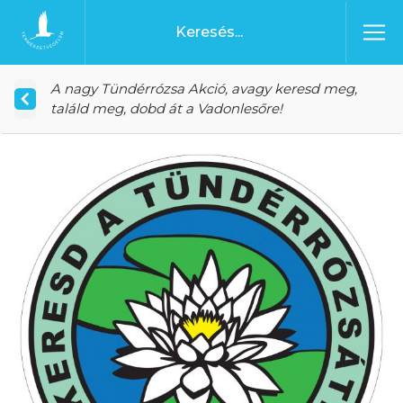
Ugrás a tartalomhoz
Főoldal
A nagy Tündérrózsa Akció, avagy keresd meg,
találd meg, dobd át a Vadonlesőre!