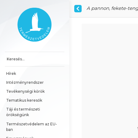
Ugrás a tartalomhoz
A pannon, fekete-teng
Főoldal
Hírek
Intézményrendszer
Tevékenységi körök
Tematikus keresők
Táji és természeti 
örökségünk
Természetvédelem az EU-
ban