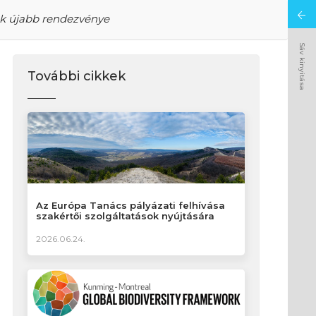
ak újabb rendezvénye
Sáv kinyitása
További cikkek
Az Európa Tanács pályázati felhívása
szakértői szolgáltatások nyújtására
2026.06.24.