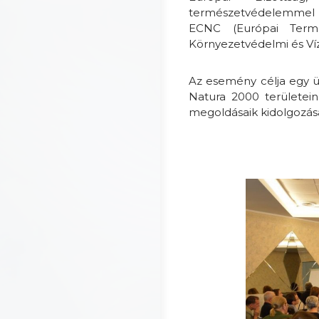
természetvédelemmel fo
ECNC (Európai Termé
Környezetvédelmi és Víz
Az esemény célja egy üt
Natura 2000 területei
megoldásaik kidolgozása