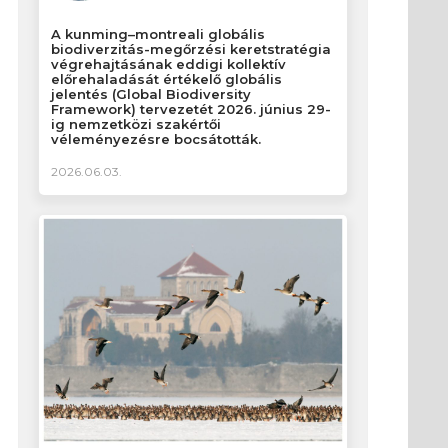
A kunming–montreali globális
biodiverzitás-megőrzési keretstratégia
végrehajtásának eddigi kollektív
előrehaladását értékelő globális
jelentés (Global Biodiversity
Framework) tervezetét 2026. június 29-
ig nemzetközi szakértői
véleményezésre bocsátották.
2026.06.03.