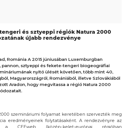
tengeri és sztyeppi régiók Natura 2000
ozatának újabb rendezvénye
Arad, Románia A 2015 júniusában Luxemburgban
, pannon, sztyeppi és fekete-tengeri biogeográfiai
mináriumának nyitó ülését követően, több mint 40,
ból, Magyarországról, Romániából, illetve Szlovákiából
ozott Aradon, hogy megvitassa a régió Natura 2000
ódozatait.
2000 szemináriumi folyamat keretében szervezték meg
cia eredményeinek folytatásaként. A rendezvényre az
, a CEEweb (közép-kelet-európai régióban