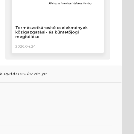
Természetkárosító cselekmények
közigazgatási- és büntetőjogi
megítélése
2026.04.24.
ak újabb rendezvénye