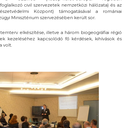
glalkozó civil szervezetek nemzetközi hálózata) és az
szetvédelmi Központ) támogatásával a romániai
ügyi Minisztérium szervezésében került sor.
emterv elkészítése, illetve a három biogeográfiai régió
nek kezeléséhez kapcsolódó fő kérdések, kihívások és
 volt.