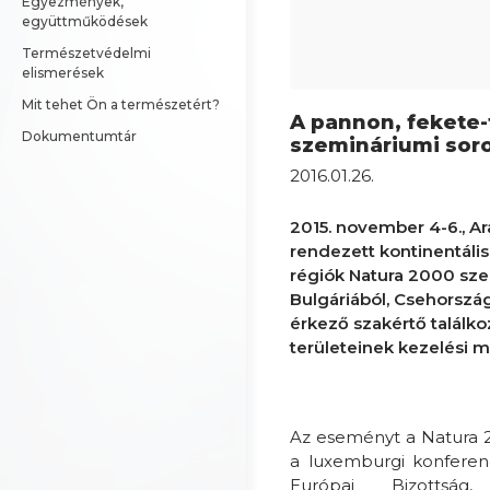
Egyezmények, 
együttműködések
Természetvédelmi 
elismerések
Mit tehet Ön a természetért?
A pannon, fekete-
Dokumentumtár
szemináriumi sor
2016.01.26.
2015. november 4-6., 
rendezett kontinentális
régiók Natura 2000 sze
Bulgáriából, Csehország
érkező szakértő találk
területeinek kezelési m
Az eseményt a Natura 
a luxemburgi konferen
Európai Bizottság