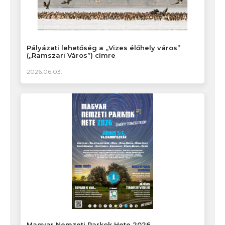
Pályázati lehetőség a „Vizes élőhely város”
(„Ramszari Város”) címre
2026.06.03.
Magyar Nemzeti Parkok Hete 2026