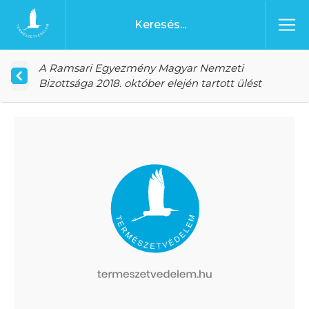
Ugrás a tartalomhoz
Főoldal
A Ramsari Egyezmény Magyar Nemzeti
Bizottsága 2018. október elején tartott ülést