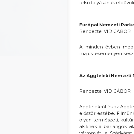
felső folyásának elbűvöl
Európai Nemzeti Park
Rendezte: VID GÁBOR
A minden évben megre
májusi eseményén készül
Az Aggteleki Nemzeti P
Rendezte: VID GÁBOR
Aggtelekről és az Aggte
először eszébe. Filmün
olyan természeti, kultú
akiknek a barlangok v
várromját, a Szádvárat,