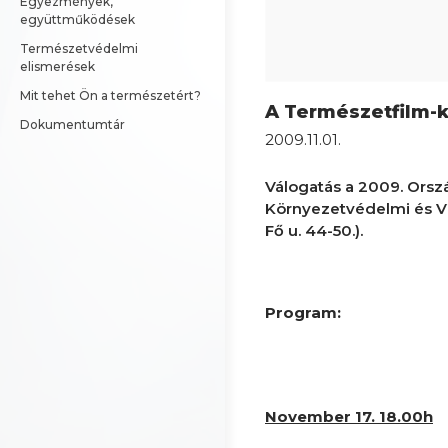
Egyezmények, 
együttműködések
Természetvédelmi 
elismerések
Mit tehet Ön a természetért?
A Természetfilm-k
Dokumentumtár
2009.11.01.
Válogatás a 2009. Orszá
Környezetvédelmi és Ví
Fő u. 44-50.).
Program:
November 17. 18.00h