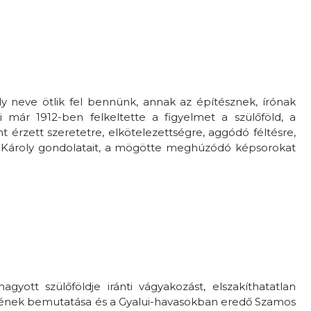
ly neve ötlik fel bennünk, annak az építésznek, írónak
i már 1912-ben felkeltette a figyelmet a szülőföld, a
nt érzett szeretetre, elkötelezettségre, aggódó féltésre,
s Károly gondolatait, a mögötte meghúzódó képsorokat
gyott szülőföldje iránti vágyakozást, elszakíthatatlan
ersének bemutatása és a Gyalui-havasokban eredő Szamos