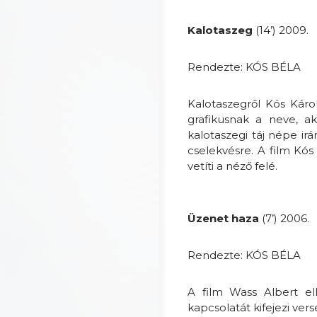
Kalotaszeg
(14’) 2009.
Rendezte: KÓS BÉLA
Kalotaszegről Kós Káro
grafikusnak a neve, ak
kalotaszegi táj népe irá
cselekvésre. A film Kó
vetíti a néző felé.
Üzenet haza
(7’) 2006.
Rendezte: KÓS BÉLA
A film Wass Albert elha
kapcsolatát kifejezi v