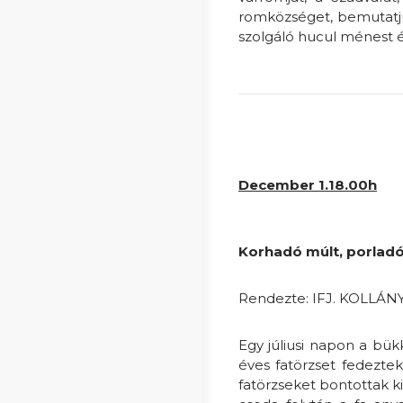
romközséget, bemutatju
szolgáló hucul ménest és
December 1.18.00h
Korhadó múlt, porladó
Rendezte: IFJ. KOLLÁ
Egy júliusi napon a bü
éves fatörzset fedezte
fatörzseket bontottak k