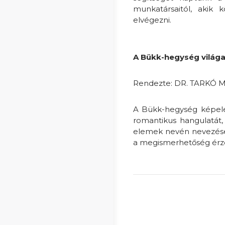
munkatársaitól, aki
elvégezni.
A Bükk-hegység világ
Rendezte: DR. TARKÓ 
A Bükk-hegység képele
romantikus hangulatát, d
elemek nevén nevezése ú
a megismerhetőség érzet