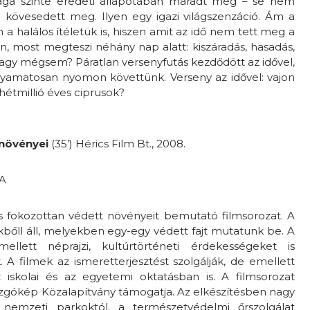
yaga szinte eredeti állapotában maradt meg – se nem
 kövesedett meg. Ilyen egy igazi világszenzáció. Ám a
 a halálos ítéletük is, hiszen amit az idő nem tett meg a
án, most megteszi néhány nap alatt: kiszáradás, hasadás,
 Vagy mégsem? Páratlan versenyfutás kezdődött az idővel,
yamatosan nyomon követtünk. Verseny az idővel: vajon
 hétmillió éves ciprusok?
 növényei
(35’) Hérics Film Bt., 2008.
KA
 fokozottan védett növényeit bemutató filmsorozat. A
ekbőll áll, melyekben egy-egy védett fajt mutatunk be. A
ellett néprajzi, kultúrtörténeti érdekességeket is
A filmek az ismeretterjesztést szolgálják, de emellett
z iskolai és az egyetemi oktatásban is. A filmsorozat
zgókép Közalapítvány támogatja. Az elkészítésben nagy
nemzeti parkoktól, a természetvédelmi őrszolgálat