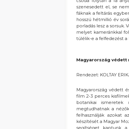
csoda folytán a fa an
szenesedett el, se nem
fáknak a feltárás egyben
hosszú hétmillió év sor
porladás lesz a sorsuk.
melyet kameránkkal fol
túlélik-e a felfedezést a
Magyarország védett
Rendezet: KOLTAY ERI
Magyarország védett és
film 2-3 perces kisfilm
botanikai ismeretek m
megtudhatnak a nézők. 
felhasználják azokat a
készítését a Magyar Mo
segítséget kaptunk a 