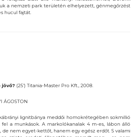
k a nemzeti park területén elhelyezett, génmegőrzést
 hucul fajtát.
 jövő?
(25’) Titania-Master Pro Kft., 2008.
NYI ÁGOSTON
kkábrányi lignitbánya meddői homokrétegében sokmillió
k fel a munkások. A markolókanalak 4 m-es, lábon álló
i, de nem egyet-kettőt, hanem egy egész erdőt. S valami