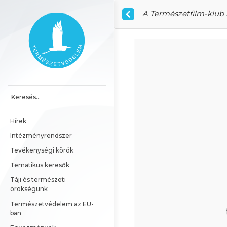
Ugrás a tartalomhoz
A Természetfilm-klub 
Főoldal
Hírek
Intézményrendszer
Tevékenységi körök
Tematikus keresők
Táji és természeti 
örökségünk
Természetvédelem az EU-
ban