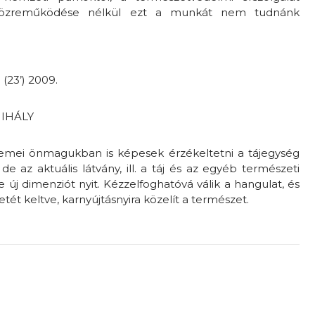
k közreműködése nélkül ezt a munkát nem tudnánk
a
(23’) 2009.
MIHÁLY
mei önmagukban is képesek érzékeltetni a tájegység
e az aktuális látvány, ill. a táj és az egyéb természeti
j dimenziót nyit. Kézzelfoghatóvá válik a hangulat, és
ét keltve, karnyújtásnyira közelít a természet.