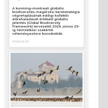
A kunming–montreali globális
biodiverzitás-megőrzési keretstratégia
végrehajtásának eddigi kollektív
előrehaladását értékelő globális
jelentés (Global Biodiversity
Framework) tervezetét 2026. június 29-
ig nemzetközi szakértői
véleményezésre bocsátották.
2026.06.03.