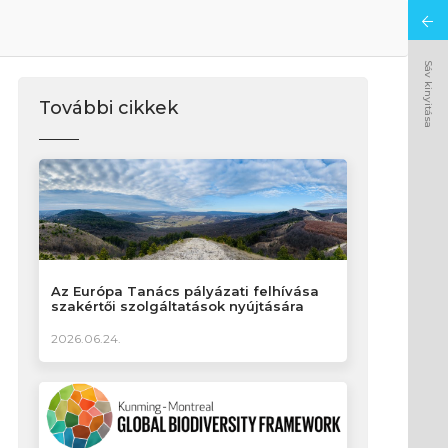
Sáv kinyitása
További cikkek
Az Európa Tanács pályázati felhívása
szakértői szolgáltatások nyújtására
2026.06.24.