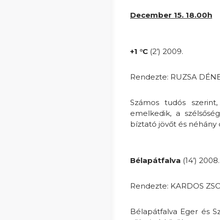
December 15. 18.00h
+1 °C
(2’) 2009.
Rendezte: RUZSA DÉN
Számos tudós szerint
emelkedik, a szélsőség
bíztató jövőt és néhány 
Bélapátfalva
(14’) 2008.
Rendezte: KARDOS ZS
Bélapátfalva Eger és Sz