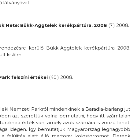
ő látványával.
ok Hete: Bükk-Aggtelek kerékpártúra, 2008
(7’) 2008.
ndezésre kerülő Bükk-Aggtelek kerékpártúra 2008.
t kisfilm.
ark felszíni értékei
(40’) 2008.
leki Nemzeti Parkról mindenkinek a Baradla-barlang jut
kben azt szerettük volna bemutatni, hogy itt számtalan
rtörténeti érték van, amely azok számára is vonzó lehet,
ilága idegen. Így bemutatjuk Magyarország legnagyobb
 a felújítás alatt álló martonyi kolostorromot, Derenk