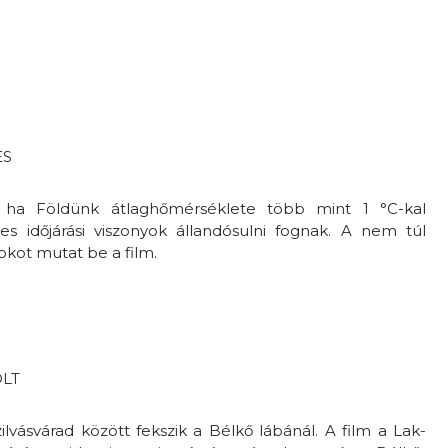
ES
, ha Földünk átlaghőmérséklete több mint 1 °C-kal
es időjárási viszonyok állandósulni fognak. A nem túl
okot mutat be a film.
OLT
ilvásvárad között fekszik a Bélkő lábánál. A film a Lak-