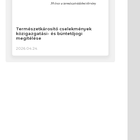
Természetkárosító cselekmények
közigazgatási- és büntetőjogi
megítélése
2026.04.24.