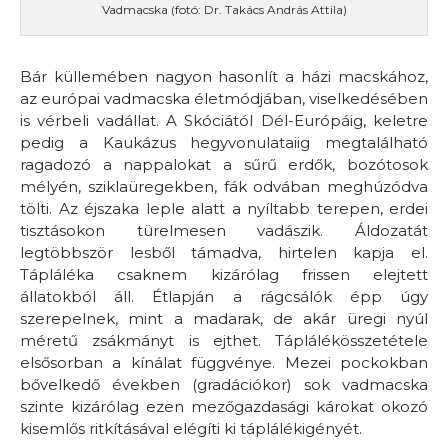
Vadmacska (fotó: Dr. Takács András Attila)
Bár küllemében nagyon hasonlít a házi macskához,
az európai vadmacska életmódjában, viselkedésében
is vérbeli vadállat. A Skóciától Dél-Európáig, keletre
pedig a Kaukázus hegyvonulataiig megtalálható
ragadozó a nappalokat a sűrű erdők, bozótosok
mélyén, sziklaüregekben, fák odvában meghúzódva
tölti. Az éjszaka leple alatt a nyíltabb terepen, erdei
tisztásokon türelmesen vadászik. Áldozatát
legtöbbször lesből támadva, hirtelen kapja el.
Tápláléka csaknem kizárólag frissen elejtett
állatokból áll. Étlapján a rágcsálók épp úgy
szerepelnek, mint a madarak, de akár üregi nyúl
méretű zsákmányt is ejthet. Táplálékösszetétele
elsősorban a kínálat függvénye. Mezei pockokban
bővelkedő években (gradációkor) sok vadmacska
szinte kizárólag ezen mezőgazdasági károkat okozó
kisemlős ritkításával elégíti ki táplálékigényét.