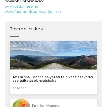
További információ:
www.vadonleső.hu
www.facebook.com/vadonleso
További cikkek
Az Európa Tanács pályázati felhívása szakértői
szolgáltatások nyújtására
2026.06.24.