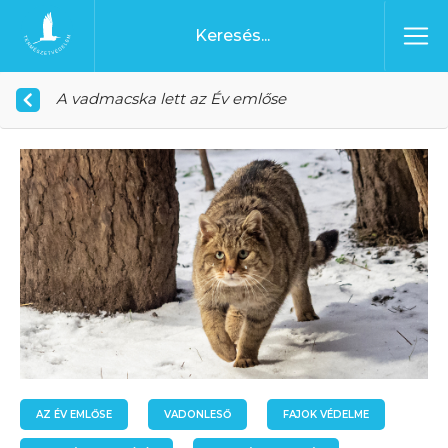
Ugrás a tartalomhoz
Főoldal
A vadmacska lett az Év emlőse
AZ ÉV EMLŐSE
VADONLESŐ
FAJOK VÉDELME