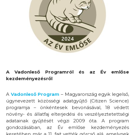
A Vadonleső Programról és az Év emlőse
kezdeményezésről
A
Vadonleső Program
– Magyarország egyik legelső,
úgynevezett közösségi adatgyűjtő (Citizen Science)
programja – önkéntesek bevonásával, 18 védett
növény- és állatfaj elterjedési és veszélyeztetettségi
adatainak gyűjtését végzi 2009 óta. A program
gondozásában, az Év emlőse kezdeményezés
keretében már a 11. fajt vették górcső alá, amelynek