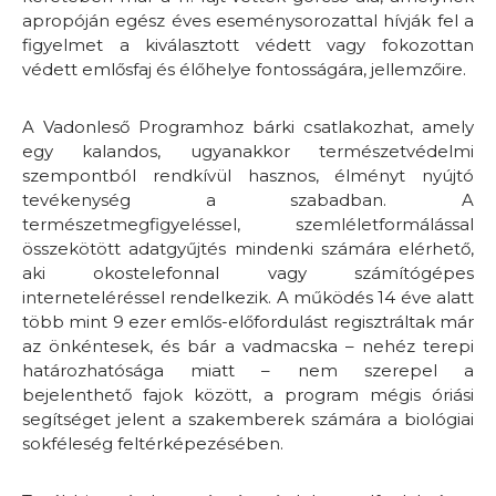
apropóján egész éves eseménysorozattal hívják fel a
figyelmet a kiválasztott védett vagy fokozottan
védett emlősfaj és élőhelye fontosságára, jellemzőire.
A Vadonleső Programhoz bárki csatlakozhat, amely
egy kalandos, ugyanakkor természetvédelmi
szempontból rendkívül hasznos, élményt nyújtó
tevékenység a szabadban. A
természetmegfigyeléssel, szemléletformálással
összekötött adatgyűjtés mindenki számára elérhető,
aki okostelefonnal vagy számítógépes
interneteléréssel rendelkezik. A működés 14 éve alatt
több mint 9 ezer emlős-előfordulást regisztráltak már
az önkéntesek, és bár a vadmacska – nehéz terepi
határozhatósága miatt – nem szerepel a
bejelenthető fajok között, a program mégis óriási
segítséget jelent a szakemberek számára a biológiai
sokféleség feltérképezésében.