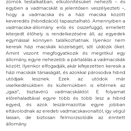
zömök testalkatban, elkülönítésüket nehezíti – és
egyben a vadmacskát is jelentősen veszélyezteti –,
hogy a vadmacska és a házi macska között
keveredés (hibridizáció) tapasztalható. Amennyiben a
vadmacska-állomány erős és összefüggő, emellett
kiterjedt élőhely is rendelkezésére áll, az egyedek
egymással könnyen találkozhatnak. Ilyenkor nem
keresik házi macskák közelségét, sőt üldözik őket.
Amint viszont megfogyatkozik és megritkul egy
állomány, egyre nehezebb a pártalálás a vadmacskák
között. Ilyenkor elfogadják, akár kifejezetten keresik a
házi macskák társaságát, és azokkal párosodva hibrid
utódjaik lesznek. Ezek az utódok már
viselkedésükben és küllemükben is eltérnek az
„igazi”, tisztavérű vadmacskáktól. E folyamat
előrehaladtával egyre több és több lesz a hibrid
egyed, és azok leszármazottai egyre jobban
eltávolodnak az eredeti vadmacskavonaltól, így végül
lassan, de biztosan felmorzsolódik az érintett
állomány.