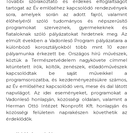
További szórakoztató és érdekes elfoglaltságot
tartogat az Év emlőséhez kapcsolódó rendezvények
sora, amelyek során az adott fajról, valamint
élőhelyéről szóló tudományos és népszerűsítő
programokat szerveznek, gyermekeknek és
fiataloknak szóló pályázatokat hirdetnek meg. Az
elmúlt években a Vadonleső Program pályázataira a
különböző korosztályokból több mint 10 ezer
pályamunka érkezett be. Országos hírű művészek,
köztük a Természetvédelem nagykövete címmel
kitüntetett írók, költők, zenészek, előadóművészek
kapcsolódtak be saját műveikkel a
programsorozatba, és kezdeményezésükre számos,
az Év emlőséhez kapcsolódó vers, mese és dal látott
napvilágot. Az idei eseményeket, programokat a
Vadonleső honlapján, közösségi oldalain, valamint a
Herman Ottó Intézet Nonprofit Kft. honlapján és
közösségi felületein naprakészen követhetik az
érdeklődők.