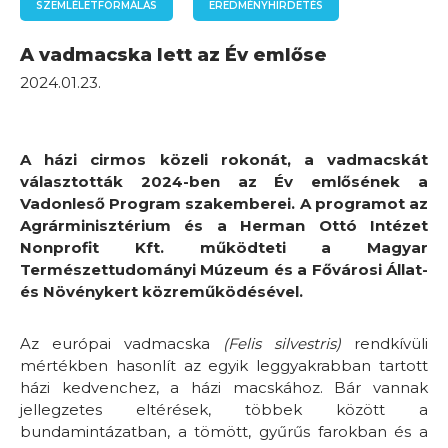
SZEMLÉLETFORMÁLÁS
EREDMÉNYHIRDETÉS
A vadmacska lett az Év emlőse
2024.01.23.
A házi cirmos közeli rokonát, a vadmacskát
választották 2024-ben az Év emlősének a
Vadonleső Program szakemberei. A programot az
Agrárminisztérium és a Herman Ottó Intézet
Nonprofit Kft. működteti a Magyar
Természettudományi Múzeum és a Fővárosi Állat-
és Növénykert közreműködésével.
Az európai vadmacska
(Felis silvestris)
rendkívüli
mértékben hasonlít az egyik leggyakrabban tartott
házi kedvenchez, a házi macskához. Bár vannak
jellegzetes eltérések, többek között a
bundamintázatban, a tömött, gyűrűs farokban és a