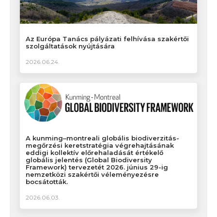
Az Európa Tanács pályázati felhívása szakértői
szolgáltatások nyújtására
2026.06.24.
A kunming–montreali globális biodiverzitás-
megőrzési keretstratégia végrehajtásának
eddigi kollektív előrehaladását értékelő
globális jelentés (Global Biodiversity
Framework) tervezetét 2026. június 29-ig
nemzetközi szakértői véleményezésre
bocsátották.
2026.06.03.