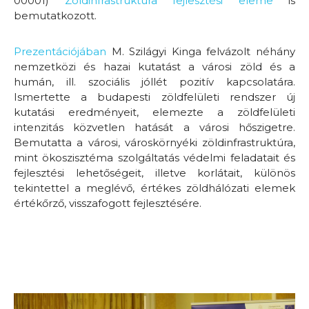
00001)
Zöldinfrastruktúra fejlesztési eleme
is
bemutatkozott.
Prezentációjában
M. Szilágyi Kinga felvázolt néhány
nemzetközi és hazai kutatást a városi zöld és a
humán, ill. szociális jóllét pozitív kapcsolatára.
Ismertette a budapesti zöldfelületi rendszer új
kutatási eredményeit, elemezte a zöldfelületi
intenzitás közvetlen hatását a városi hőszigetre.
Bemutatta a városi, városkörnyéki zöldinfrastruktúra,
mint ökoszisztéma szolgáltatás védelmi feladatait és
fejlesztési lehetőségeit, illetve korlátait, különös
tekintettel a meglévő, értékes zöldhálózati elemek
értékőrző, visszafogott fejlesztésére.