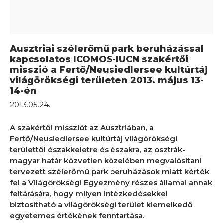
Ausztriai szélerőmű park beruházással
kapcsolatos ICOMOS-IUCN szakértői
misszió a Fertő/Neusiedlersee kultúrtáj
világörökségi területen 2013. május 13-
14-én
2013.05.24.
A szakértői missziót az Ausztriában, a
Fertő/Neusiedlersee kultúrtáj világörökségi
területtől északkeletre és északra, az osztrák-
magyar határ közvetlen közelében megvalósítani
tervezett szélerőmű park beruházások miatt kérték
fel a Világörökségi Egyezmény részes államai annak
feltárására, hogy milyen intézkedésekkel
biztosítható a világörökségi terület kiemelkedő
egyetemes értékének fenntartása.