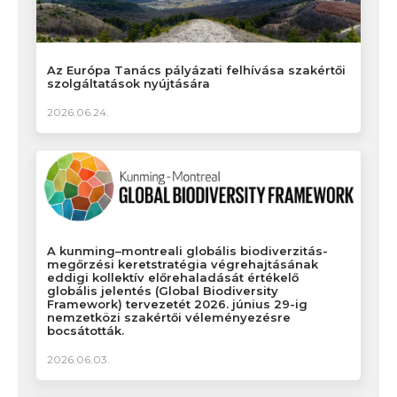
Az Európa Tanács pályázati felhívása szakértői
szolgáltatások nyújtására
2026.06.24.
A kunming–montreali globális biodiverzitás-
megőrzési keretstratégia végrehajtásának
eddigi kollektív előrehaladását értékelő
globális jelentés (Global Biodiversity
Framework) tervezetét 2026. június 29-ig
nemzetközi szakértői véleményezésre
bocsátották.
2026.06.03.