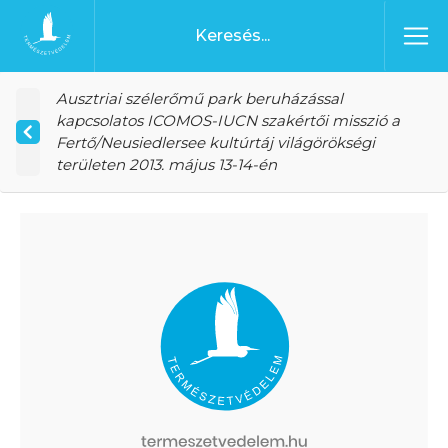
Ugrás a tartalomhoz
Főoldal
Ausztriai szélerőmű park beruházással
kapcsolatos ICOMOS-IUCN szakértői misszió a
Fertő/Neusiedlersee kultúrtáj világörökségi
területen 2013. május 13-14-én