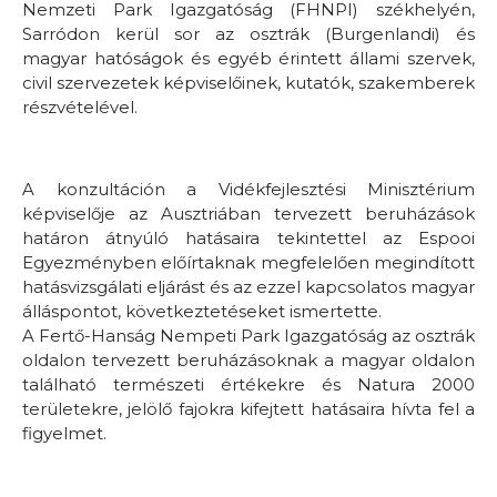
Nemzeti Park Igazgatóság (FHNPI) székhelyén,
Sarródon kerül sor az osztrák (Burgenlandi) és
magyar hatóságok és egyéb érintett állami szervek,
civil szervezetek képviselőinek, kutatók, szakemberek
részvételével.
A konzultáción a Vidékfejlesztési Minisztérium
képviselője az Ausztriában tervezett beruházások
határon átnyúló hatásaira tekintettel az Espooi
Egyezményben előírtaknak megfelelően megindított
hatásvizsgálati eljárást és az ezzel kapcsolatos magyar
álláspontot, következtetéseket ismertette.
A Fertő-Hanság Nempeti Park Igazgatóság az osztrák
oldalon tervezett beruházásoknak a magyar oldalon
található természeti értékekre és Natura 2000
területekre, jelölő fajokra kifejtett hatásaira hívta fel a
figyelmet.