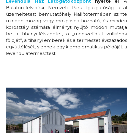
Levendula Ház Látogatóközpont
nyerte el
. A
Balaton-felvidéki Nemzeti Park Igazgatóság által
üzemeltetett bemutatóhely kiállítótermében szinte
minden mozog vagy mozgásba hozható, és minden
korosztály számára élményt nyújtó módon mutatja
be a Tihanyi-félszigetet, a „megszelídült vulkánok
földjét”, a tihanyi emberek és a természet évszázados
együttélését, s ennek egyik emblematikus példáját, a
levendulatermesztést.