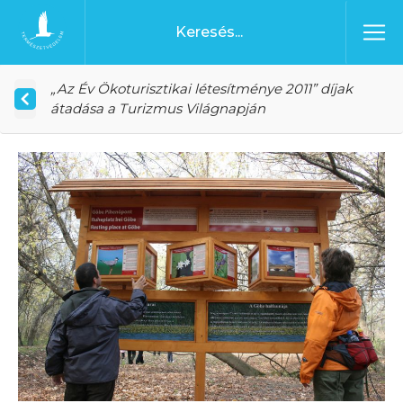
Ugrás a tartalomhoz
Főoldal
„Az Év Ökoturisztikai létesítménye 2011” díjak
átadása a Turizmus Világnapján