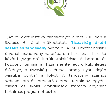
„Az év ökoturisztikai tanösvénye” címet 2011-ben a
Szabics Bt. által működtetett
Tiszavirág ártéri
sétaút és tanösvény
nyerte el. A 1500 méter hosszú
útvonal Tiszaörvény határában, a Tisza és a Tisza-tó
közötti „szigeten” került kialakításra. A bemutatás
központi témája a Tisza mente egyik különleges
élőlénye, a tiszavirág (kérész), amely nyár elején
„virágba borítja” a folyót. A tanösvény számos
szórakoztató és interaktív elemet tartalmaz, egyéni,
családi és iskolai kirándulások számára egyaránt
tartalmas programot biztosít.