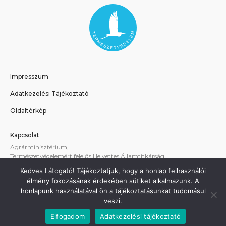
Impresszum
Adatkezelési Tájékoztató
Oldaltérkép
Kapcsolat
Agrárminisztérium,
Természetvédelemért felelős Helyettes Államtitkárság
E-mail:
tvhat@am.gov.hu
Kedves Látogató! Tájékoztatjuk, hogy a honlap felhasználói
A weboldallal kapcsolatos technikai támogatás:
élmény fokozásának érdekében sütiket alkalmazunk. A
termeszetvedelem@am.gov.hu
honlapunk használatával ön a tájékoztatásunkat tudomásul
veszi.
Elfogadom
Adatkezelési tájékoztató
Minden jog fenntartva - Agrárminisztérium 2021.