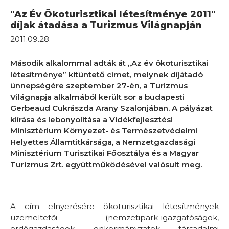
"Az Év Ökoturisztikai létesítménye 2011"
díjak átadása a Turizmus Világnapján
2011.09.28.
Második alkalommal adták át „Az év ökoturisztikai
létesítménye” kitüntető címet, melynek díjátadó
ünnepségére szeptember 27-én, a Turizmus
Világnapja alkalmából került sor a budapesti
Gerbeaud Cukrászda Arany Szalonjában. A pályázat
kiírása és lebonyolítása a Vidékfejlesztési
Minisztérium Környezet- és Természetvédelmi
Helyettes Államtitkársága, a Nemzetgazdasági
Minisztérium Turisztikai Főosztálya és a Magyar
Turizmus Zrt. együttműködésével valósult meg.
A cím elnyerésére ökoturisztikai létesítmények
üzemeltetői (nemzetipark-igazgatóságok,
erdőgazdaságok, önkormányzatok, társadalmi