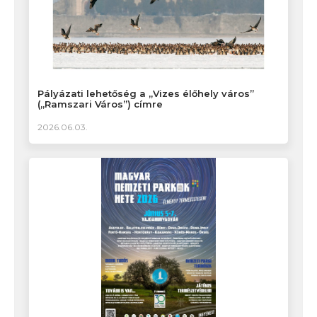
Pályázati lehetőség a „Vizes élőhely város”
(„Ramszari Város”) címre
2026.06.03.