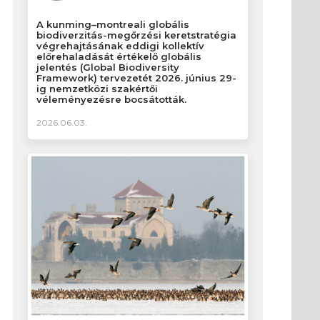
A kunming–montreali globális
biodiverzitás-megőrzési keretstratégia
végrehajtásának eddigi kollektív
előrehaladását értékelő globális
jelentés (Global Biodiversity
Framework) tervezetét 2026. június 29-
ig nemzetközi szakértői
véleményezésre bocsátották.
2026.06.03.