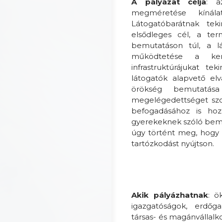
A pályázat célja
: a
megméretése kínála
Látogatóbarátnak teki
elsődleges cél, a ter
bemutatáson túl, a lá
működtetése a kere
infrastruktúrájukat te
látogatók alapvető elv
örökség bemutatása
megelégedettséget szol
befogadásához is hoz
gyerekeknek szóló bemut
úgy történt meg, hogy 
tartózkodást nyújtson.
Akik pályázhatnak
: ö
igazgatóságok, erdőga
társas- és magánvállalk