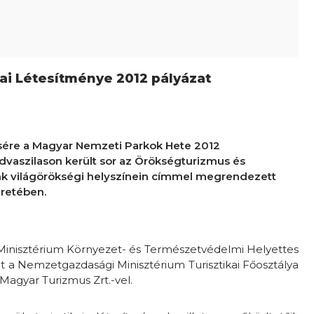
kai Létesítménye 2012 pályázat
sére a Magyar Nemzeti Parkok Hete 2012
vaszilason került sor az Örökségturizmus és
 világörökségi helyszínein címmel megrendezett
retében.
si Minisztérium Környezet- és Természetvédelmi Helyettes
nt a Nemzetgazdasági Minisztérium Turisztikai Főosztálya
agyar Turizmus Zrt.-vel.