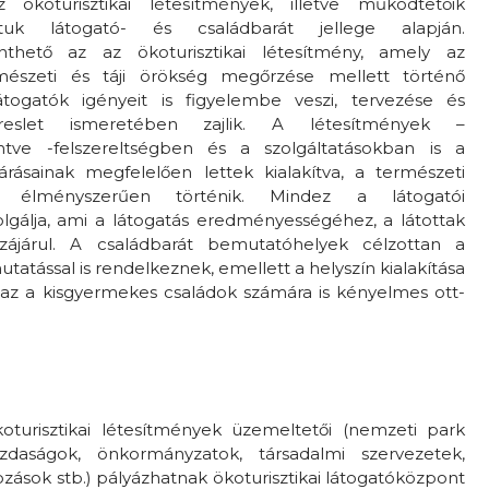
z ökoturisztikai létesítmények, illetve működtetőik
tuk látogató- és családbarát jellege alapján.
nthető az az ökoturisztikai létesítmény, amely az
mészeti és táji örökség megőrzése mellett történő
togatók igényeit is figyelembe veszi, tervezése és
slet ismeretében zajlik. A létesítmények –
kintve -felszereltségben és a szolgáltatásokban is a
árásainak megfelelően lettek kialakítva, a természeti
 élményszerűen történik. Mindez a látogatói
gálja, ami a látogatás eredményességéhez, a látottak
zájárul. A családbarát bemutatóhelyek célzottan a
atással is rendelkeznek, emellett a helyszín kialakítása
az a kisgyermekes családok számára is kényelmes ott-
koturisztikai létesítmények üzemeltetői (nemzeti park
zdaságok, önkormányzatok, társadalmi szervezetek,
ozások stb.) pályázhatnak ökoturisztikai látogatóközpont