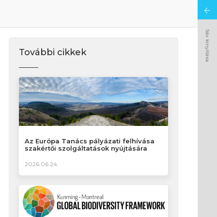
Sáv kinyitása
További cikkek
Az Európa Tanács pályázati felhívása
szakértői szolgáltatások nyújtására
2026.06.24.