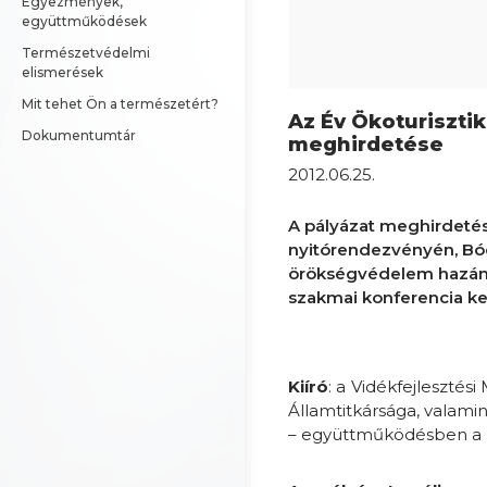
Egyezmények, 
együttműködések
Természetvédelmi 
elismerések
Mit tehet Ön a természetért?
Az Év Ökoturiszti
Dokumentumtár
meghirdetése
2012.06.25.
A pályázat meghirdeté
nyitórendezvényén, Bód
örökségvédelem hazánk
szakmai konferencia ke
Kiíró
: a Vidékfejleszté
Államtitkársága, valami
– együttműködésben a M