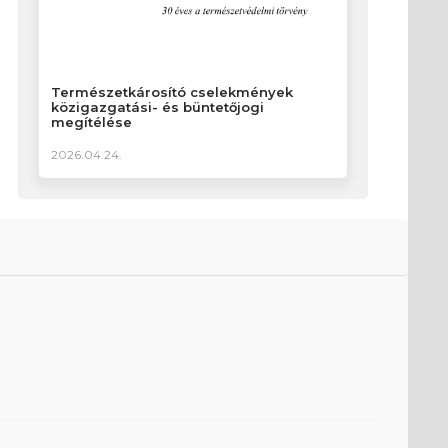
Természetkárosító cselekmények
közigazgatási- és büntetőjogi
megítélése
2026.04.24.