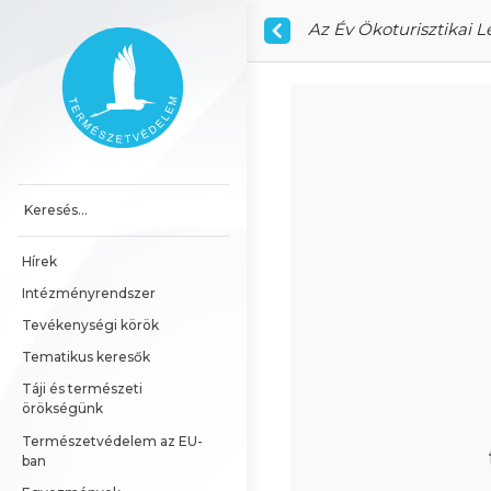
Ugrás a tartalomhoz
Az Év Ökoturisztikai 
Főoldal
Hírek
Intézményrendszer
Tevékenységi körök
Tematikus keresők
Táji és természeti 
örökségünk
Természetvédelem az EU-
ban