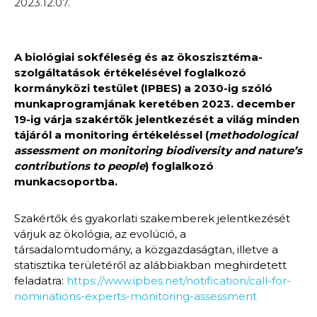
2023.12.07.
A biológiai sokféleség és az ökoszisztéma-
szolgáltatások értékelésével foglalkozó
kormányközi testület (IPBES) a 2030-ig szóló
munkaprogramjának keretében 2023. december
19-ig várja szakértők jelentkezését a világ minden
tájáról a monitoring értékeléssel (
methodological
assessment on monitoring biodiversity and nature’s
contributions to people
) foglalkozó
munkacsoportba.
Szakértők és gyakorlati szakemberek jelentkezését
várjuk az ökológia, az evolúció, a
társadalomtudomány, a közgazdaságtan, illetve a
statisztika területéről az alábbiakban meghirdetett
feladatra:
https://www.ipbes.net/notification/call-for-
nominations-experts-monitoring-assessment