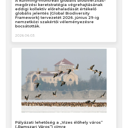
A kunming–montreali globális biodiverzitás-
megőrzési keretstratégia végrehajtásának
eddigi kollektív előrehaladását értékelő
globális jelentés (Global Biodiversity
Framework) tervezetét 2026. június 29-ig
nemzetközi szakértői véleményezésre
bocsátották.
2026.06.03.
Pályázati lehetőség a „Vizes élőhely város”
(„Ramszari Város”) címre