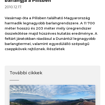
barlangja a Pilisben
2010.12.17.
Vasárnap óta a Pilisben található Magyarország
harmadik legnagyobb barlangrendszere. A 11 700
méter hosszú és 203 méter mély üregrendszer
összekötése majd húszéves kutatás eredménye. A
feltárt járatokban ráadásul a Dunántúl legnagyobb
barlangtermei, valamint egyedülálló szépségű
cseppkövek rejtőznek. Részletek
További cikkek