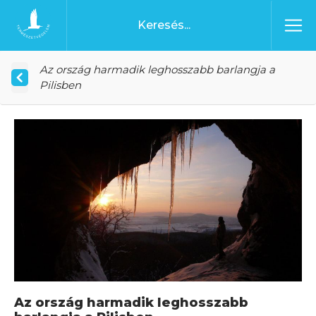
Ugrás a tartalomhoz
Főoldal
Az ország harmadik leghosszabb barlangja a
Pilisben
Az ország harmadik leghosszabb