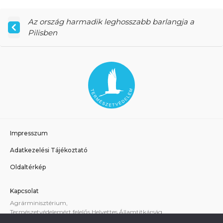
Az ország harmadik leghosszabb barlangja a
Pilisben
Impresszum
Adatkezelési Tájékoztató
Oldaltérkép
Kapcsolat
Agrárminisztérium,
Természetvédelemért felelős Helyettes Államtitkárság
E-mail:
tvhat@am.gov.hu