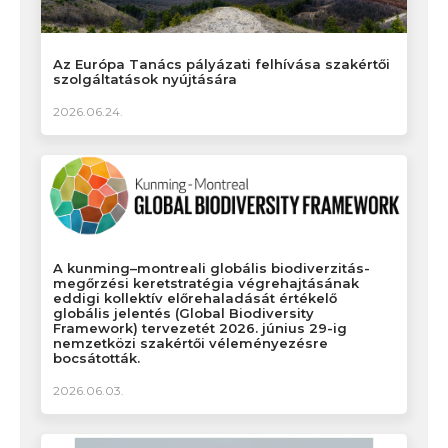
Az Európa Tanács pályázati felhívása szakértői
szolgáltatások nyújtására
2026.06.24.
A kunming–montreali globális biodiverzitás-
megőrzési keretstratégia végrehajtásának
eddigi kollektív előrehaladását értékelő
globális jelentés (Global Biodiversity
Framework) tervezetét 2026. június 29-ig
nemzetközi szakértői véleményezésre
bocsátották.
2026.06.03.