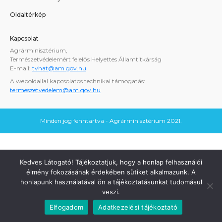
Oldaltérkép
Kapcsolat
Agrárminisztérium,
Természetvédelemért felelős Helyettes Államtitkárság
E-mail:
tvhat@am.gov.hu
A weboldallal kapcsolatos technikai támogatás:
termeszetvedelem@am.gov.hu
Minden jog fenntartva - Agrárminisztérium 2021.
Kedves Látogató! Tájékoztatjuk, hogy a honlap felhasználói
élmény fokozásának érdekében sütiket alkalmazunk. A
honlapunk használatával ön a tájékoztatásunkat tudomásul
veszi.
Elfogadom
Adatkezelési tájékoztató