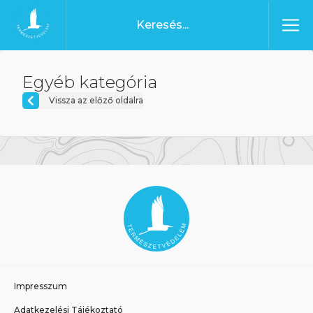
Ugrás a tartalomhoz
Főoldal
Egyéb kategória
Vissza az előző oldalra
Impresszum
Adatkezelési Tájékoztató