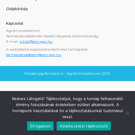
Oldaltérkép
Kapcsolat
Agrárminisztérium,
Természetvédelemért felelős Helyettes Államtitkárság
E-mail:
tvhat@am.gov.hu
A weboldallal kapcsolatos technikai támogatás:
termeszetvedelem@am.gov.hu
Minden jog fenntartva - Agrárminisztérium 2021.
Kedves Látogató! Tájékoztatjuk, hogy a honlap felhasználói
élmény fokozásának érdekében sütiket alkalmazunk. A
honlapunk használatával ön a tájékoztatásunkat tudomásul
veszi.
Elfogadom
Adatkezelési tájékoztató