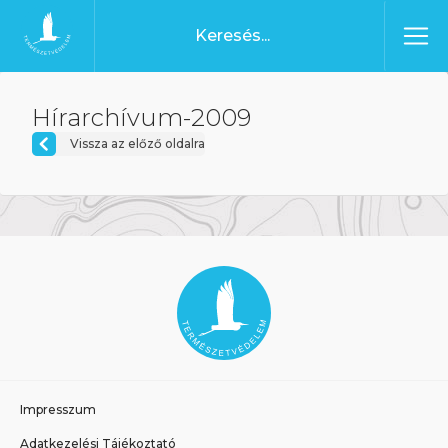
Ugrás a tartalomhoz
Főoldal
Hírarchívum-2009
Vissza az előző oldalra
Impresszum
Adatkezelési Tájékoztató