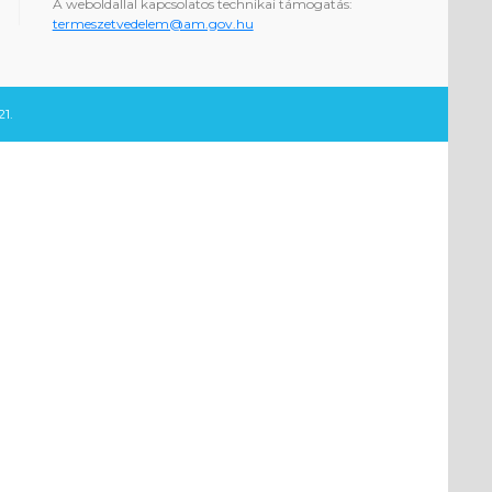
A weboldallal kapcsolatos technikai támogatás:
termeszetvedelem@am.gov.hu
1.