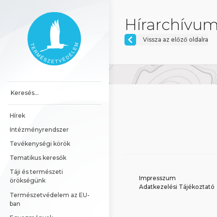
Ugrás a tartalomhoz
Főoldal
Hírarchívum
Vissza az előző oldalra
Hírek
Intézményrendszer
Tevékenységi körök
Tematikus keresők
Táji és természeti 
Impresszum
örökségünk
Adatkezelési Tájékoztató
Természetvédelem az EU-
ban