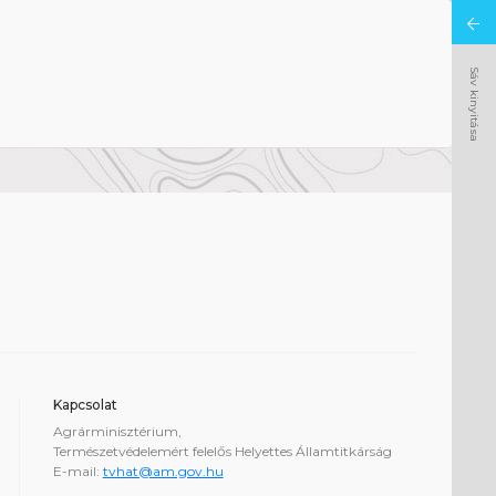
Sáv kinyitása
Kapcsolat
Agrárminisztérium,
Természetvédelemért felelős Helyettes Államtitkárság
E-mail:
tvhat@am.gov.hu