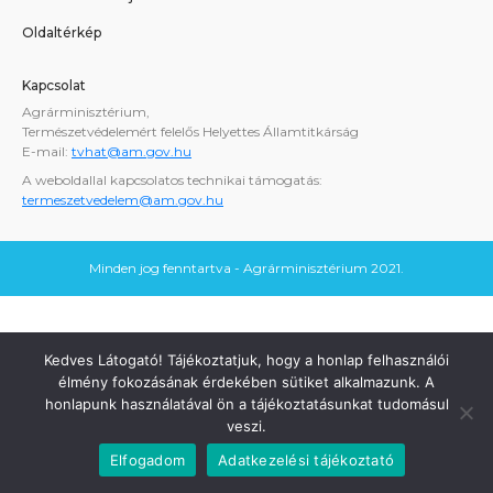
Oldaltérkép
Kapcsolat
Agrárminisztérium,
Természetvédelemért felelős Helyettes Államtitkárság
E-mail:
tvhat@am.gov.hu
A weboldallal kapcsolatos technikai támogatás:
termeszetvedelem@am.gov.hu
Minden jog fenntartva - Agrárminisztérium 2021.
Kedves Látogató! Tájékoztatjuk, hogy a honlap felhasználói
élmény fokozásának érdekében sütiket alkalmazunk. A
honlapunk használatával ön a tájékoztatásunkat tudomásul
veszi.
Elfogadom
Adatkezelési tájékoztató