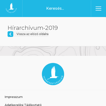
Ugrás a tartalomhoz
Főoldal
Hírarchívum-2019
Vissza az előző oldalra
Impresszum
Adatkezelési Tájékoztató