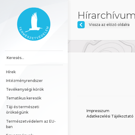
Ugrás a tartalomhoz
Főoldal
Hírarchívum
Vissza az előző oldalra
Hírek
Intézményrendszer
Tevékenységi körök
Tematikus keresők
Táji és természeti 
Impresszum
örökségünk
Adatkezelési Tájékoztató
Természetvédelem az EU-
ban