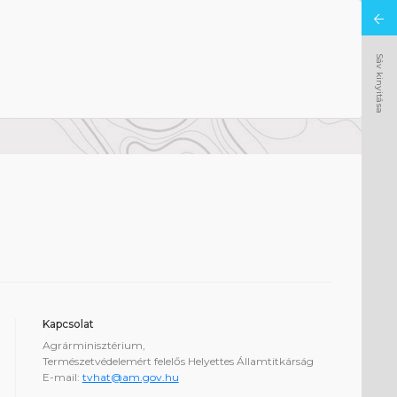
Sáv kinyitása
Kapcsolat
Agrárminisztérium,
Természetvédelemért felelős Helyettes Államtitkárság
E-mail:
tvhat@am.gov.hu