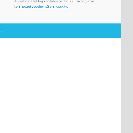
A weboldallal kapcsolatos technikai támogatás:
termeszetvedelem@am.gov.hu
1.