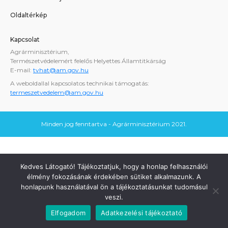
Oldaltérkép
Kapcsolat
Agrárminisztérium,
Természetvédelemért felelős Helyettes Államtitkárság
E-mail:
tvhat@am.gov.hu
A weboldallal kapcsolatos technikai támogatás:
termeszetvedelem@am.gov.hu
Minden jog fenntartva - Agrárminisztérium 2021.
Kedves Látogató! Tájékoztatjuk, hogy a honlap felhasználói
élmény fokozásának érdekében sütiket alkalmazunk. A
honlapunk használatával ön a tájékoztatásunkat tudomásul
veszi.
Elfogadom
Adatkezelési tájékoztató