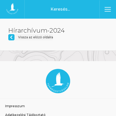
Ugrás a tartalomhoz
Főoldal
Hírarchívum-2024
Vissza az előző oldalra
Impresszum
Adatkezelési Tájékoztató