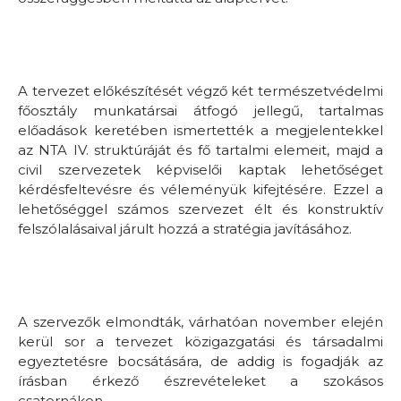
A tervezet előkészítését végző két természetvédelmi
főosztály munkatársai átfogó jellegű, tartalmas
előadások keretében ismertették a megjelentekkel
az NTA IV. struktúráját és fő tartalmi elemeit, majd a
civil szervezetek képviselői kaptak lehetőséget
kérdésfeltevésre és véleményük kifejtésére. Ezzel a
lehetőséggel számos szervezet élt és konstruktív
felszólalásaival járult hozzá a stratégia javításához.
A szervezők elmondták, várhatóan november elején
kerül sor a tervezet közigazgatási és társadalmi
egyeztetésre bocsátására, de addig is fogadják az
írásban érkező észrevételeket a szokásos
csatornákon.