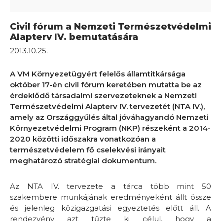
Civil fórum a Nemzeti Természetvédelmi
Alapterv IV. bemutatására
2013.10.25.
A VM Környezetügyért felelős államtitkársága
október 17-én civil fórum keretében mutatta be az
érdeklődő társadalmi szervezeteknek a Nemzeti
Természetvédelmi Alapterv IV. tervezetét (NTA IV.),
amely az Országgyűlés által jóváhagyandó Nemzeti
Környezetvédelmi Program (NKP) részeként a 2014-
2020 közötti időszakra vonatkozóan a
természetvédelem fő cselekvési irányait
meghatározó stratégiai dokumentum.
Az NTA IV. tervezete a tárca több mint 50
szakembere munkájának eredményeként állt össze
és jelenleg közigazgatási egyeztetés előtt áll. A
rendezvény azt tűzte ki célul, hogy a