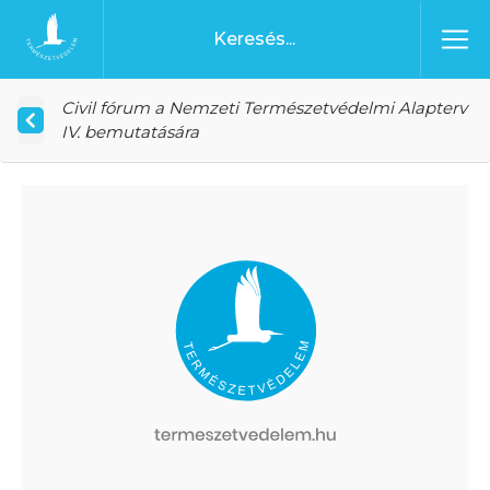
Ugrás a tartalomhoz
Főoldal
Civil fórum a Nemzeti Természetvédelmi Alapterv
IV. bemutatására