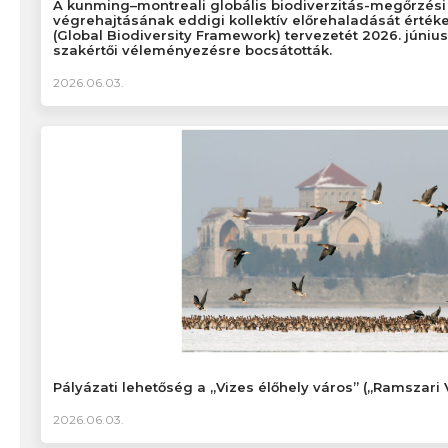
A kunming–montreali globális biodiverzitás-megőrzési 
végrehajtásának eddigi kollektív előrehaladását értékel
(Global Biodiversity Framework) tervezetét 2026. júniu
szakértői véleményezésre bocsátották.
2026.06.03.
Pályázati lehetőség a „Vizes élőhely város” („Ramszari 
2026.06.03.