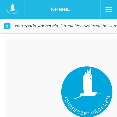
Ugrás a tartalomhoz
Főoldal
Naturparki_koncepcio_2.melleklet_szakmai_besza