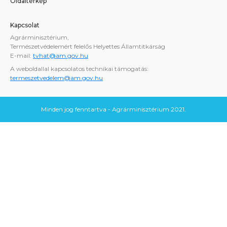
Oldaltérkép
Kapcsolat
Agrárminisztérium,
Természetvédelemért felelős Helyettes Államtitkárság
E-mail:
tvhat@am.gov.hu
A weboldallal kapcsolatos technikai támogatás:
termeszetvedelem@am.gov.hu
Minden jog fenntartva - Agrárminisztérium 2021.