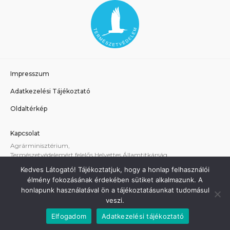
Impresszum
Adatkezelési Tájékoztató
Oldaltérkép
Kapcsolat
Agrárminisztérium,
Természetvédelemért felelős Helyettes Államtitkárság
E-mail:
tvhat@am.gov.hu
Kedves Látogató! Tájékoztatjuk, hogy a honlap felhasználói
A weboldallal kapcsolatos technikai támogatás:
élmény fokozásának érdekében sütiket alkalmazunk. A
termeszetvedelem@am.gov.hu
honlapunk használatával ön a tájékoztatásunkat tudomásul
veszi.
Elfogadom
Adatkezelési tájékoztató
Minden jog fenntartva - Agrárminisztérium 2021.