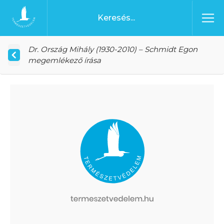
Ugrás a tartalomhoz
Főoldal
Dr. Ország Mihály (1930-2010) – Schmidt Egon
megemlékező írása