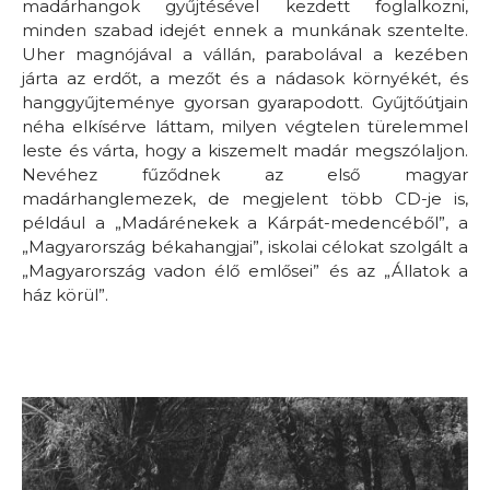
madárhangok gyűjtésével kezdett foglalkozni,
minden szabad idejét ennek a munkának szentelte.
Uher magnójával a vállán, parabolával a kezében
járta az erdőt, a mezőt és a nádasok környékét, és
hanggyűjteménye gyorsan gyarapodott. Gyűjtőútjain
néha elkísérve láttam, milyen végtelen türelemmel
leste és várta, hogy a kiszemelt madár megszólaljon.
Nevéhez fűződnek az első magyar
madárhanglemezek, de megjelent több CD-je is,
például a „Madárénekek a Kárpát-medencéből”, a
„Magyarország békahangjai”, iskolai célokat szolgált a
„Magyarország vadon élő emlősei” és az „Állatok a
ház körül”.