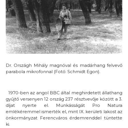
Dr. Országh Mihály magnóval és madárhang felvevő
parabola mikrofonnal (Fotó: Schmidt Egon).
1970-ben az angol BBC által meghirdetett állathang
gyűjtő versenyen 12 ország 237 résztvevője között a 3.
díjat nyerte el. Munkásságát Pro Natura
emlékéremmel ismerték el, mint IX. kerületi lakost az
önkormányzat Ferencváros érdemrenddel tüntette
ki.