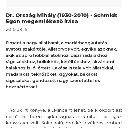
Dr. Ország Mihály (1930-2010) - Schmidt
Egon megemlékező írása
2010.09.15.
Elment a nagy állatbarát, a madárhangkutatás
avatott szakértője. Állatorvos volt, egyike azoknak,
akik az apró hobbiállatokhoz, díszmadarakhoz,
rágcsálókhoz, hüllőkhöz, kétéltűekhez, akváriumi
halakhoz is jól értett. Lakása is tele volt állatokkal,
madarakat, teknősöket, kígyókat, békákat,
rágcsálókat gondozott nagy szeretettel és
hozzáértéssel.
Róluk írt könyve, a „Mindent lehet, de krokodilt azt
nem” e téren újdonságnak számított és igazi
könyvsiker volt. Sokoldalú, örökké tevékeny embert