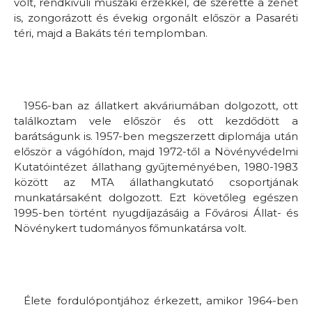
volt, rendkívüli műszaki érzékkel, de szerette a zenét
is, zongorázott és évekig orgonált először a Pasaréti
téri, majd a Bakáts téri templomban.
1956-ban az állatkert akváriumában dolgozott, ott
találkoztam vele először és ott kezdődött a
barátságunk is. 1957-ben megszerzett diplomája után
először a vágóhídon, majd 1972-től a Növényvédelmi
Kutatóintézet állathang gyűjteményében, 1980-1983
között az MTA állathangkutató csoportjának
munkatársaként dolgozott. Ezt követőleg egészen
1995-ben történt nyugdíjazásáig a Fővárosi Állat- és
Növénykert tudományos főmunkatársa volt.
Élete fordulópontjához érkezett, amikor 1964-ben