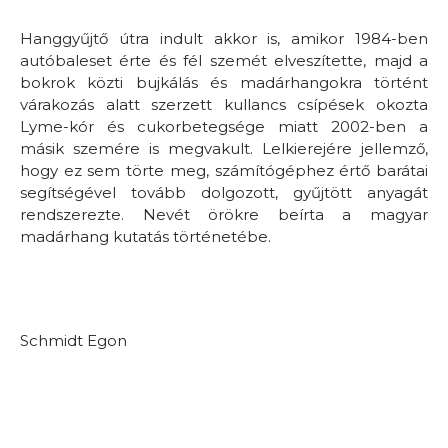
Hanggyűjtő útra indult akkor is, amikor 1984-ben
autóbaleset érte és fél szemét elveszítette, majd a
bokrok közti bujkálás és madárhangokra történt
várakozás alatt szerzett kullancs csípések okozta
Lyme-kór és cukorbetegsége miatt 2002-ben a
másik szemére is megvakult. Lelkierejére jellemző,
hogy ez sem törte meg, számítógéphez értő barátai
segítségével tovább dolgozott, gyűjtött anyagát
rendszerezte. Nevét örökre beírta a magyar
madárhang kutatás történetébe.
Schmidt Egon