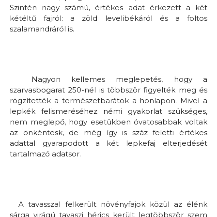
Szintén nagy számú, értékes adat érkezett a két
kétéltű fajról: a zöld levelibékáról és a foltos
szalamandráról is.
Nagyon kellemes meglepetés, hogy a
szarvasbogarat 250-nél is többször figyelték meg és
rögzítették a természetbarátok a honlapon. Mivel a
lepkék felismeréséhez némi gyakorlat szükséges,
nem meglepő, hogy esetükben óvatosabbak voltak
az önkéntesk, de még így is száz feletti értékes
adattal gyarapodott a két lepkefaj elterjedését
tartalmazó adatsor.
A tavasszal felkerült növényfajok közül az élénk
sárga virágú tavaszi hérics került legtöbbször szem