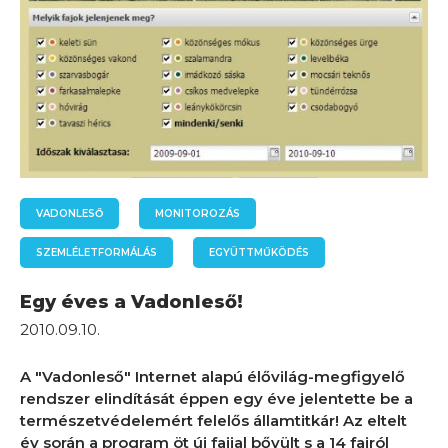
VADONLESŐ
MONITOROZÁS
SZEMLÉLETFORMÁLÁS
EGYÜTTMŰKÖDÉS
Egy éves a Vadonleső!
2010.09.10.
A "Vadonleső" Internet alapú élővilág-megfigyelő
rendszer elindítását éppen egy éve jelentette be a
természetvédelemért felelős államtitkár! Az eltelt
év során a program öt új fajjal bővült s a 14 fajról