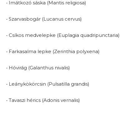
• Imátkozó sáska (Mantis religiosa)
• Szarvasbogár (Lucanus cervus)
• Csíkos medvelepke (Euplagia quadripunctaria)
• Farkasalma lepke (Zerinthia polyxena)
• Hóvirág (Galanthus nivalis)
• Leánykökörcsin (Pulsatilla grandis)
• Tavaszi hérics (Adonis vernalis)