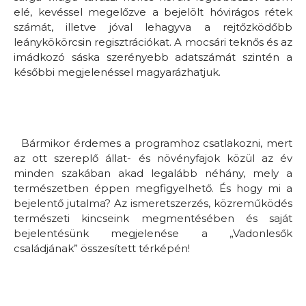
elé, kevéssel megelőzve a bejelölt hóvirágos rétek
számát, illetve jóval lehagyva a rejtőzködőbb
leánykökörcsin regisztrációkat. A mocsári teknős és az
imádkozó sáska szerényebb adatszámát szintén a
későbbi megjelenéssel magyarázhatjuk.
Bármikor érdemes a programhoz csatlakozni, mert
az ott szereplő állat- és növényfajok közül az év
minden szakában akad legalább néhány, mely a
természetben éppen megfigyelhető. És hogy mi a
bejelentő jutalma? Az ismeretszerzés, közreműködés
természeti kincseink megmentésében és saját
bejelentésünk megjelenése a „Vadonlesők
családjának” összesített térképén!