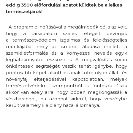
eddig 3500 előfordulási adatot küldtek be a lelkes
természetjárók!
A program elindításával a megálmodók célja az volt,
hogy a társadalom széles rétegeit bevonják
a természetvédelem izgalmas és felelősségteljes
munkájába, mely az ismeret átadása mellett a
szemléletformálás és a környezeti nevelés egyik
leghatékonyabb eszköze is. A megvalósítás során
önkéntesek segítségét veszik tehát igénybe, hogy
pontosabb képet alkothassanak több olyan állat- és
növényfaj elterjedésével kapcsolatban, melyek
természetvédelmi szempontból is fontosak. Csak
akkor van esély arra, hogy időben megkongassák a
vészharangot, ha azonnal kiderül, hogy veszélybe
került valamelyik élőlény hazai állománya.