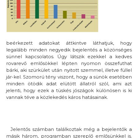
beérkezett adatokat áttkintve láthatjuk, hogy
legalább minden negyedik bejelentés a közönséges
sünnel kapcsolatos. Úgy látszik ezekkel a kedves
rovarevő emlősökkel lépten nyomon összefuthat
bárki, aki szürkület után nyitott szemmel, illetve füllel
jár-kel. Szomorú tény viszont, hogy a sünök esetében
minden ötödik adat elütött állatról szól, ami azt
jelenti, hogy ezek a tüskés jószágok különösen is ki
vannak téve a közlekedés káros hatásainak.
Jelentős számban találkoztak még a bejelentők a
másik három, programban szereplő emlősünkkel is.