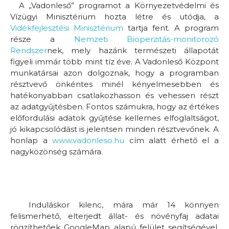
A „Vadonleső” programot a Környezetvédelmi és
Vízügyi Minisztérium hozta létre és utódja, a
Vidékfejlesztési Minisztérium
tartja fent. A program
része a
Nemzeti Bioperzitás-monitorozó
Rendszer
nek, mely hazánk természeti állapotát
figyeli immár több mint tíz éve. A Vadonleső Központ
munkatársai azon dolgoznak, hogy a programban
résztvevő önkéntes minél kényelmesebben és
hatékonyabban csatlakozhasson és vehessen részt
az adatgyűjtésben. Fontos számukra, hogy az értékes
előfordulási adatok gyűjtése kellemes elfoglaltságot,
jó kikapcsolódást is jelentsen minden résztvevőnek. A
honlap a
www.vadonleso.hu
cím alatt érhető el a
nagyközönség számára.
Induláskor kilenc, mára már 14 könnyen
felismerhető, elterjedt állat- és növényfaj adatai
rögzíthetőek GoogleMap alapú felület segítségével,